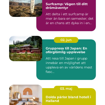
Surfcamp: Vägen till ditt
drömäventyr
Att delta i ett surfcamp är
mer än bara en semester; det
är en chans att dyka in i en...
02. jun
Gruppresa till Japan: En
oförglömlig upplevelse
Att resa till Japan i grupp
innebär en möjlighet att
uppleva en av världens mest
fasc...
03. maj
Dolda pärlor bland hotell i
Halland