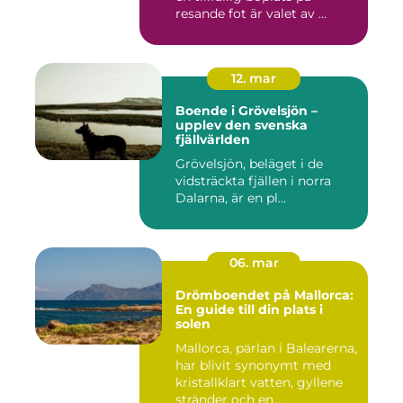
resande fot är valet av ...
12. mar
Boende i Grövelsjön –
upplev den svenska
fjällvärlden
Grövelsjön, beläget i de
vidsträckta fjällen i norra
Dalarna, är en pl...
06. mar
Drömboendet på Mallorca:
En guide till din plats i
solen
Mallorca, pärlan i Balearerna,
har blivit synonymt med
kristallklart vatten, gyllene
stränder och en...