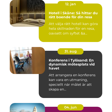
12. jan
Hotell i Skåne: Så hittar du
rätt boende för din resa
Att välja rätt hotell kan göra
hela skillnaden för en resa,
oavsett om syftet &a...
31. aug
Konferens i Tylösand: En
dynamisk mötesplats vid
havet
Att arrangera en konferens
kan vara en utmaning,
speciellt när målet är att
skapa en...
04. jun