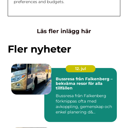
preferences and budgets.
Läs fler inlägg här
Fler nyheter
12. jul
Bussresa från Falkenberg –
bekväma resor för alla
tillfällen
Bussresa från Falkenberg
förknippas ofta med
avkoppling, gemenskap och
enkel planering d&...