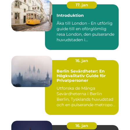
17. jan
Introduktion
Åka till London - En utförlig
guide till en oförglömlig
resa London, den pulserande
huvudstaden i...
16. jan
Berlin Sevärdheter: En
Högkvalitativ Guide för
Privatpersoner
Utforska de Många
Sevärdheterna i Berlin
Berlin, Tysklands huvudstad
och en pulserande metropol,
er...
16. jan