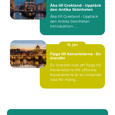
Åka till Grekland - Upptäck
den Antika Skönheten
Åka till Grekland - Upptäck
den Antika Skönheten
Introduktion: ...
15. jan
Flyga till Kanarieöarna - En
översikt
En översikt över att flyga till
Kanarieöarna Att utforska
Kanarieöarna är en lockande
resa för mång...