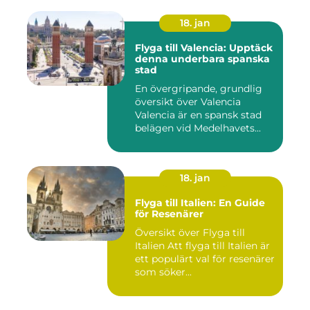
18. jan
Flyga till Valencia: Upptäck
denna underbara spanska
stad
En övergripande, grundlig
översikt över Valencia
Valencia är en spansk stad
belägen vid Medelhavets...
18. jan
Flyga till Italien: En Guide
för Resenärer
Översikt över Flyga till
Italien Att flyga till Italien är
ett populärt val för resenärer
som söker...