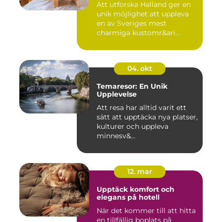
Att utforska Halland ger en
unik möjlighet att uppleva
en av Sveriges mest
charmiga kustomr&ari...
04. okt
Temaresor: En Unik
Upplevelse
Att resa har alltid varit ett
sätt att upptäcka nya platser,
kulturer och uppleva
minnesv&...
12. mar
Upptäck komfort och
elegans på hotell
När det kommer till att hitta
en tillfällig boplats på