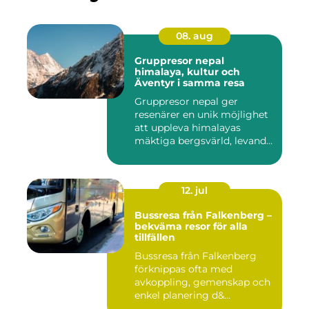
08. aug
Gruppresor nepal
himalaya, kultur och
Äventyr i samma resa
Gruppresor nepal ger
resenärer en unik möjlighet
att uppleva himalayas
mäktiga bergsvärld, levande
h...
12. jul
Bussresa från Falkenberg –
bekväma resor för alla
tillfällen
Bussresa från Falkenberg
förknippas ofta med
avkoppling, gemenskap och
enkel planering d&...