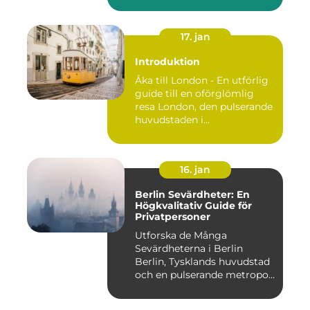
lockar besök...
17. jan
Introduktion
Åka till London - En utförlig
guide till en oförglömlig
resa London, den pulserande
huvudstaden i...
16. jan
Berlin Sevärdheter: En
Högkvalitativ Guide för
Privatpersoner
Utforska de Många
Sevärdheterna i Berlin
Berlin, Tysklands huvudstad
och en pulserande metropol,
er...