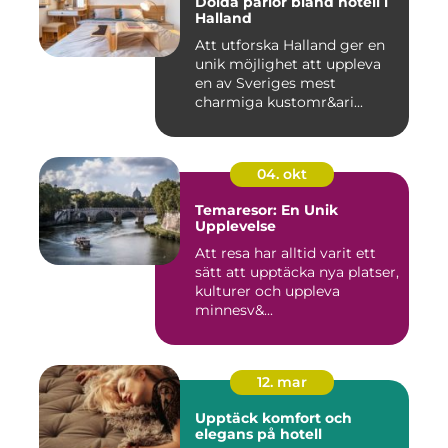
Dolda pärlor bland hotell i
Halland
Att utforska Halland ger en
unik möjlighet att uppleva
en av Sveriges mest
charmiga kustomr&ari...
04. okt
Temaresor: En Unik
Upplevelse
Att resa har alltid varit ett
sätt att upptäcka nya platser,
kulturer och uppleva
minnesv&...
12. mar
Upptäck komfort och
elegans på hotell