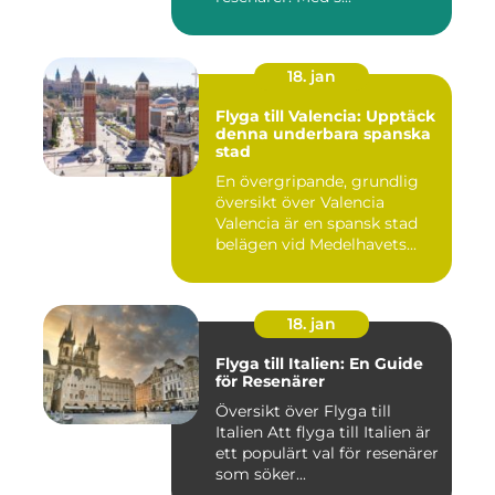
18. jan
Flyga till Valencia: Upptäck
denna underbara spanska
stad
En övergripande, grundlig
översikt över Valencia
Valencia är en spansk stad
belägen vid Medelhavets...
18. jan
Flyga till Italien: En Guide
för Resenärer
Översikt över Flyga till
Italien Att flyga till Italien är
ett populärt val för resenärer
som söker...