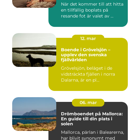
När det kommer till att hitta
en tillfällig boplats på
resande fot är valet av ...
12. mar
Boende i Grövelsjön –
upplev den svenska
fjällvärlden
Grövelsjön, beläget i de
vidsträckta fjällen i norra
Dalarna, är en pl...
06. mar
Drömboendet på Mallorca:
En guide till din plats i
solen
Mallorca, pärlan i Balearerna,
har blivit synonymt med