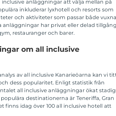
ll inclusive anläggningar att välja mellan på
ulära inkluderar lyxhotell och resorts som
liteter och aktiviteter som passar både vuxn
anläggningar har privat eller delad tillgån
, gym, restauranger och barer.
ingar om all inclusive
analys av all inclusive Kanarieöarna kan vi tit
h dess popularitet. Enligt statistik från
ntalet all inclusive anläggningar ökat stadig
populära destinationerna är Teneriffa, Gran
 finns idag över 100 all inclusive hotell att