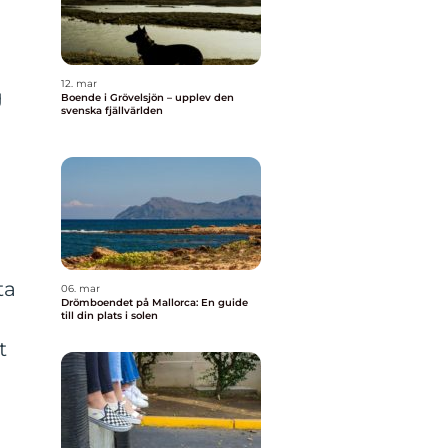
a
12. mar
g
Boende i Grövelsjön – upplev den
svenska fjällvärlden
ta
06. mar
Drömboendet på Mallorca: En guide
till din plats i solen
t