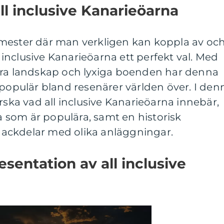
ll inclusive Kanarieöarna
mester där man verkligen kan koppla av oc
ll inclusive Kanarieöarna ett perfekt val. Med
kra landskap och lyxiga boenden har denna
 populär bland resenärer världen över. I den
rska vad all inclusive Kanarieöarna innebär,
ka som är populära, samt en historisk
ackdelar med olika anläggningar.
sentation av all inclusive