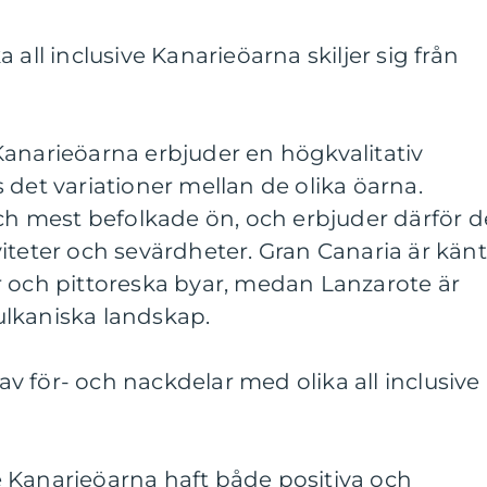
 all inclusive Kanarieöarna skiljer sig från
ve Kanarieöarna erbjuder en högkvalitativ
 det variationer mellan de olika öarna.
och mest befolkade ön, och erbjuder därför d
iteter och sevärdheter. Gran Canaria är känt
r och pittoreska byar, medan Lanzarote är
lkaniska landskap.
 för- och nackdelar med olika all inclusive
ive Kanarieöarna haft både positiva och