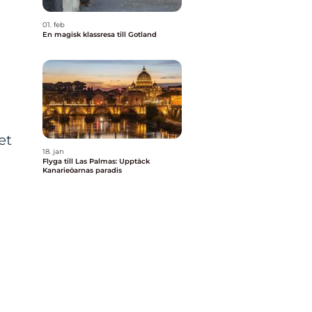
01. feb
En magisk klassresa till Gotland
et
18. jan
Flyga till Las Palmas: Upptäck
Kanarieöarnas paradis