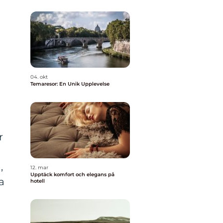
04. okt
Temaresor: En Unik Upplevelse
r
,
12. mar
Upptäck komfort och elegans på
a
hotell