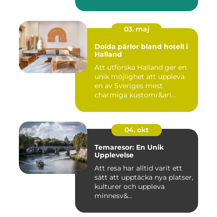
03. maj
Dolda pärlor bland hotell i
Halland
Att utforska Halland ger en
unik möjlighet att uppleva
en av Sveriges mest
charmiga kustomr&ari...
04. okt
Temaresor: En Unik
Upplevelse
Att resa har alltid varit ett
sätt att upptäcka nya platser,
kulturer och uppleva
minnesv&...