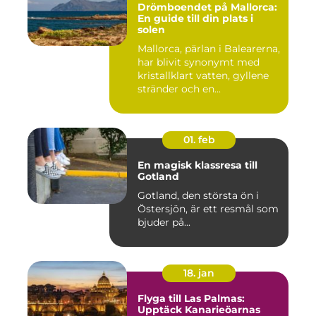
Drömboendet på Mallorca:
En guide till din plats i
solen
Mallorca, pärlan i Balearerna,
har blivit synonymt med
kristallklart vatten, gyllene
stränder och en...
01. feb
En magisk klassresa till
Gotland
Gotland, den största ön i
Östersjön, är ett resmål som
bjuder på...
18. jan
Flyga till Las Palmas:
Upptäck Kanarieöarnas