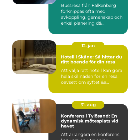
Bussresa från Falkenberg
förknippas ofta med
avkoppling, gemenskap och
enkel planering d&...
12. jan
Hotell i Skåne: Så hittar du
rätt boende för din resa
Att välja rätt hotell kan göra
hela skillnaden för en resa,
oavsett om syftet &a...
31. aug
Konferens i Tylösand: En
dynamisk mötesplats vid
havet
Att arrangera en konferens