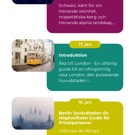
Schweiz, känt för sin
hisnande skönhet,
majestätiska berg och
hisnande alpina landskap,
lockar besök...
17. jan
Introduktion
Åka till London - En utförlig
guide till en oförglömlig
resa London, den pulserande
huvudstaden i...
16. jan
Berlin Sevärdheter: En
Högkvalitativ Guide för
Privatpersoner
Utforska de Många