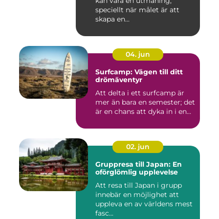
kan vara en utmaning,
speciellt när målet är att
skapa en...
04. jun
Surfcamp: Vägen till ditt
drömäventyr
Att delta i ett surfcamp är
mer än bara en semester; det
är en chans att dyka in i en...
02. jun
Gruppresa till Japan: En
oförglömlig upplevelse
Att resa till Japan i grupp
innebär en möjlighet att
uppleva en av världens mest
fasc...