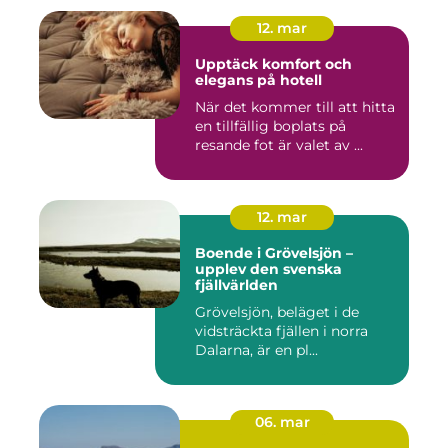
12. mar
Upptäck komfort och
elegans på hotell
När det kommer till att hitta
en tillfällig boplats på
resande fot är valet av ...
12. mar
Boende i Grövelsjön –
upplev den svenska
fjällvärlden
Grövelsjön, beläget i de
vidsträckta fjällen i norra
Dalarna, är en pl...
06. mar