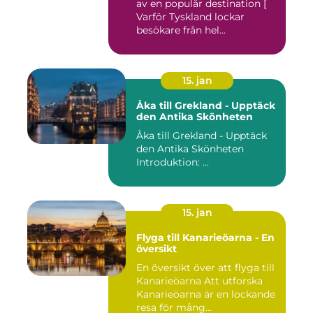
av en populär destination [
Varför Tyskland lockar
besökare från hel...
15. jan
Åka till Grekland - Upptäck
den Antika Skönheten
Åka till Grekland - Upptäck
den Antika Skönheten
Introduktion: ...
15. jan
Flyga till Kanarieöarna - En
översikt
En översikt över att flyga till
Kanarieöarna Att utforska
Kanarieöarna är en lockande
resa för mång...