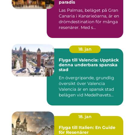
paradis
Las Palmas, beläget på Gran
Canaria i Kanarieöarna, är en
drömdestination för många
resenärer. Med s...
18. jan
Flyga till Valencia: Upptäck
denna underbara spanska
stad
En övergripande, grundlig
översikt över Valencia
Valencia är en spansk stad
belägen vid Medelhavets...
18. jan
Flyga till Italien: En Guide
för Resenärer