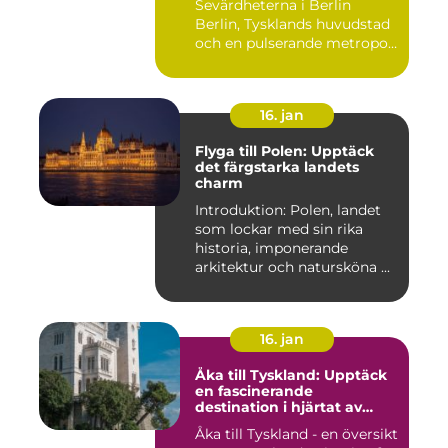
Sevärdheterna i Berlin
Berlin, Tysklands huvudstad
och en pulserande metropol,
er...
16. jan
Flyga till Polen: Upptäck
det färgstarka landets
charm
Introduktion: Polen, landet
som lockar med sin rika
historia, imponerande
arkitektur och natursköna ...
16. jan
Åka till Tyskland: Upptäck
en fascinerande
destination i hjärtat av
Europa
Åka till Tyskland - en översikt