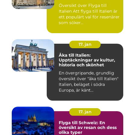
Översikt över Flyga till
Italien Att flyga till Italien är
ett populärt val för resenärer
som söker...
17. jan
Åka till Italien:
Upptäckningar av kultur,
historia och skönhet
En övergripande, grundlig
översikt över "åka till Italien"
Italien, beläget i södra
Europa, är känt...
17. jan
Flyga till Schweiz: En
översikt av resan och dess
olika typer