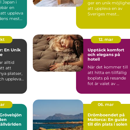
ll Japan i
ger en unik möjlighe
ebär en
att uppleva en av
 att uppleva
Sveriges mest
ldens mest
charmiga
kustomr&ari...
okt
12. mar
: En Unik
Upptäck komfort
se
och elegans på
hotell
r alltid
När det kommer till
ätt att
att hitta en tillfällig
ya platser,
boplats på resande
och uppleva
fot är valet av ...
.
mar
06. mar
Grövelsjön
Drömboendet på
den
Mallorca: En guide
jällvärlden
till din plats i solen