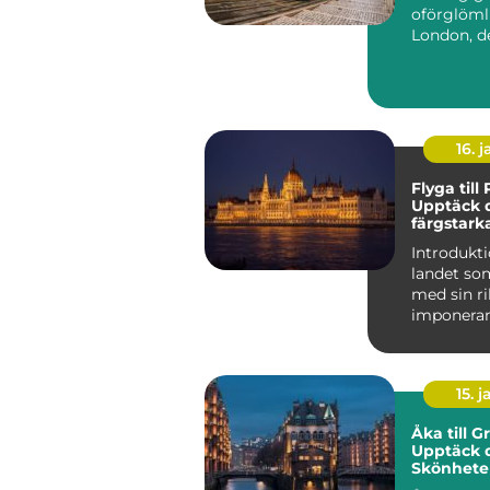
oförglöml
London, d
pulserand
huvudstade
16. j
Flyga till
Upptäck 
färgstark
charm
Introdukti
landet so
med sin ri
imponera
arkitektur
natursköna
15. j
Åka till G
Upptäck 
Skönhete