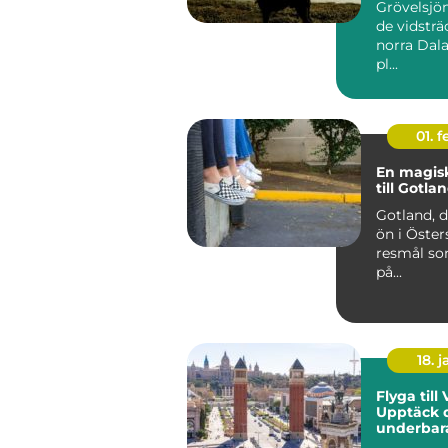
Grövelsjön
de vidsträc
norra Dala
pl...
01. 
En magisk
till Gotla
Gotland, d
ön i Östers
resmål so
på...
18. j
Flyga till
Upptäck 
underbar
stad