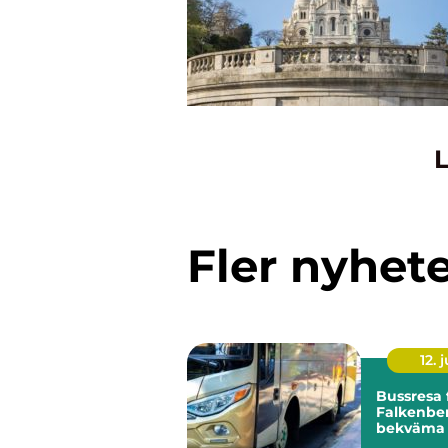
L
Fler nyhet
12. j
Bussresa 
Falkenber
bekväma r
alla tillfäl