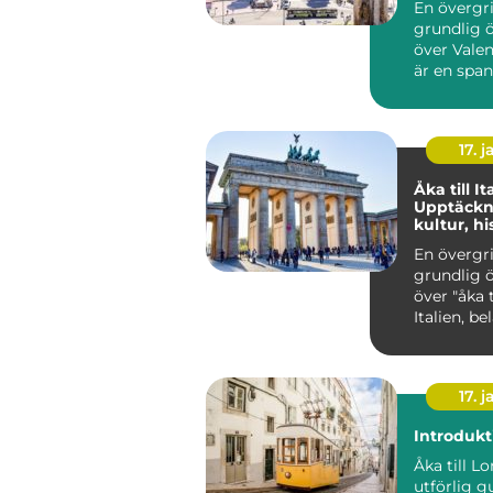
En övergr
grundlig ö
över Valencia Va
är en span
belägen v
Medelhavet
17. j
Åka till It
Upptäckn
kultur, hi
skönhet
En övergr
grundlig ö
över "åka ti
Italien, be
Europa, är 
17. j
Introdukt
Åka till L
utförlig gu