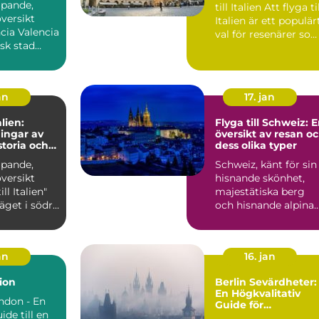
ipande,
till Italien Att flyga till
versikt
Italien är ett populär
lencia
val för resenärer so
sk stad
söker...
id
s...
an
17. jan
alien:
Flyga till Schweiz: 
ingar av
översikt av resan o
storia och
dess olika typer
ipande,
Schweiz, känt för sin
versikt
hisnande skönhet,
ll Italien"
majestätiska berg
läget i södra
och hisnande alpina
känt...
landskap, lockar
besök...
an
16. jan
ion
Berlin Sevärdheter:
En Högkvalitativ
ondon - En
Guide för
ide till en
Privatpersoner