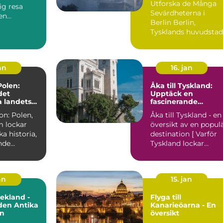
Utforska de Många
ig resa
Sevärdheterna i
en
Berlin Berlin,
e
Tysklands huvudstad
n i...
och en pulserande
metropol, er...
an
16. jan
 Polen:
Åka till Tyskland:
det
Upptäck en
a landets
fascinerande
destination i hjärtat
on: Polen,
Åka till Tyskland - en
av Europa
m lockar
översikt av en popul
ka historia,
destination [ Varför
nde
Tyskland lockar
 och
besökare från hel...
 ...
an
15. jan
rekland -
Flyga till
den Antika
Kanarieöarna - En
n
översikt