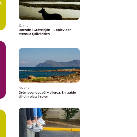
t
12. mar
Boende i Grövelsjön – upplev den
svenska fjällvärlden
06. mar
Drömboendet på Mallorca: En guide
till din plats i solen