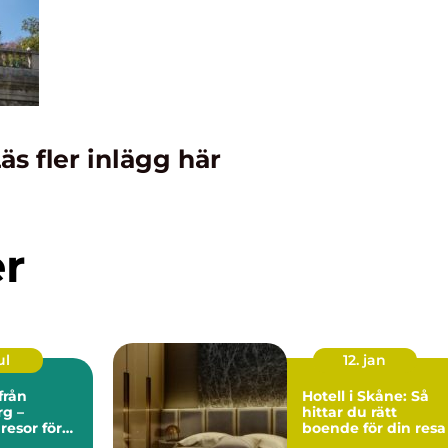
äs fler inlägg här
er
ul
12. jan
från
Hotell i Skåne: Så
g –
hittar du rätt
esor för
boende för din resa
len