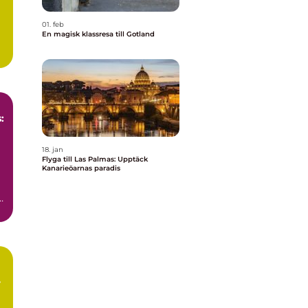
01. feb
En magisk klassresa till Gotland
:
18. jan
Flyga till Las Palmas: Upptäck
Kanarieöarnas paradis
r