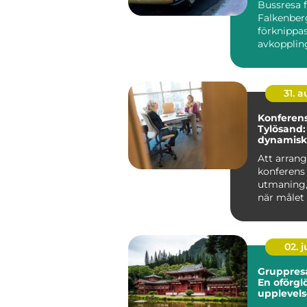
Bussresa 
Falkenber
förknippa
avkopplin
gemenska
planering d
31. 
Konferens
Tylösand:
dynamisk
mötesplat
Att arrang
konferens
utmaning, 
när målet 
en...
02. 
Gruppresa
En oförgl
upplevels