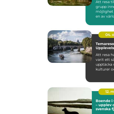
Att resa ti
grupp inn
möjlighet
en av vär
fasc...
04. 
Temaresor
Upplevel
Att resa ha
varit ett s
upptäcka n
kulturer 
minnesv&..
12. 
Boende i 
– upplev 
svenska f