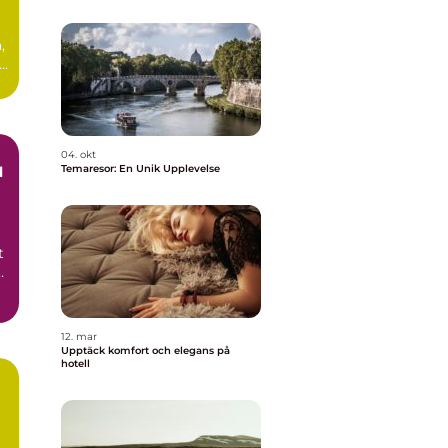
,
..
04. okt
Temaresor: En Unik Upplevelse
l
t
12. mar
Upptäck komfort och elegans på
hotell