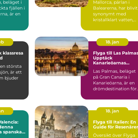
, beläget i
Mallorca, pärlan i
kta fjällen i
Balearerna, har blivit
rna, är en
synonymt med
kristallklart vatten,
gyllene stränder och
en...
feb
18. jan
 klassresa
Flyga till Las Palmas
nd
Upptäck
Kanarieöarnas
en största
paradis
Las Palmas, beläget
jön, är ett
på Gran Canaria i
m bjuder
Kanarieöarna, är en
drömdestination för
många resenärer.
Med s...
an
18. jan
 Valencia:
Flyga till Italien: En
denna
Guide för Resenäre
a spanska
Översikt över Flyga