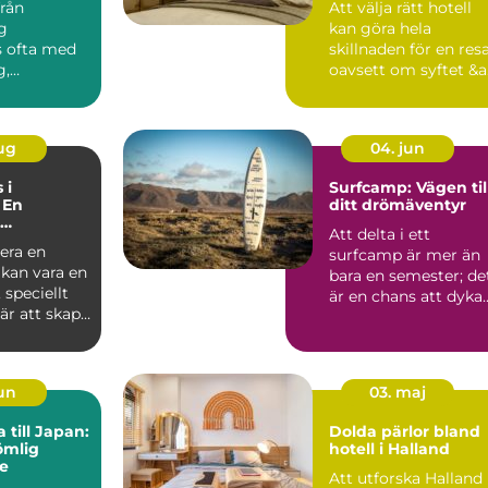
från
Att välja rätt hotell
g
kan göra hela
s ofta med
skillnaden för en resa
g,
oavsett om syftet &a.
p och enkel
&...
aug
04. jun
 i
Surfcamp: Vägen til
 En
ditt drömäventyr
Att delta i ett
s vid havet
era en
surfcamp är mer än
 kan vara en
bara en semester; de
speciellt
är en chans att dyka
är att skapa
in i en...
jun
03. maj
 till Japan:
Dolda pärlor bland
ömlig
hotell i Halland
e
Att utforska Halland