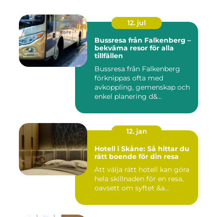
12. jul
Bussresa från Falkenberg –
bekväma resor för alla
tillfällen
Bussresa från Falkenberg
förknippas ofta med
avkoppling, gemenskap och
enkel planering d&...
12. jan
Hotell i Skåne: Så hittar du
rätt boende för din resa
Att välja rätt hotell kan göra
hela skillnaden för en resa,
oavsett om syftet &a...