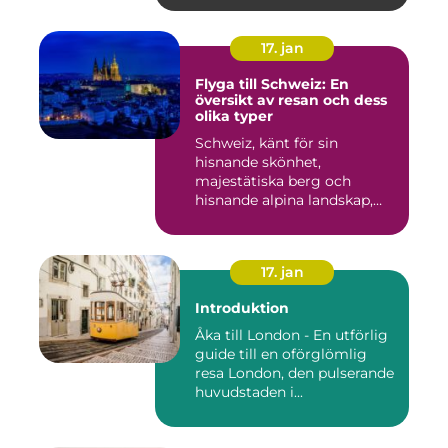
17. jan
Flyga till Schweiz: En
översikt av resan och dess
olika typer
Schweiz, känt för sin
hisnande skönhet,
majestätiska berg och
hisnande alpina landskap,
lockar besök...
17. jan
Introduktion
Åka till London - En utförlig
guide till en oförglömlig
resa London, den pulserande
huvudstaden i...