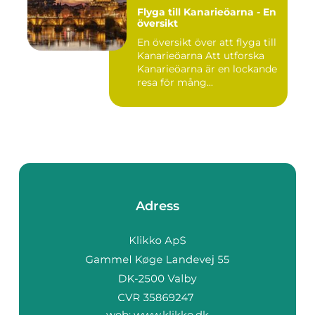
Flyga till Kanarieöarna - En
översikt
En översikt över att flyga till
Kanarieöarna Att utforska
Kanarieöarna är en lockande
resa för mång...
Adress
web:
www.klikko.dk