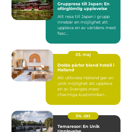
Gruppresa till Japan: En
oförglömlig upplevelse
Att resa till Japan i grupp
innebär en möjlighet att
uppleva en av världens mest
fasc...
03. maj
Dolda pärlor bland hotell i
Halland
Att utforska Halland ger en
unik möjlighet att uppleva
en av Sveriges mest
charmiga kustomr&ari...
04. okt
Temaresor: En Unik
Upplevelse