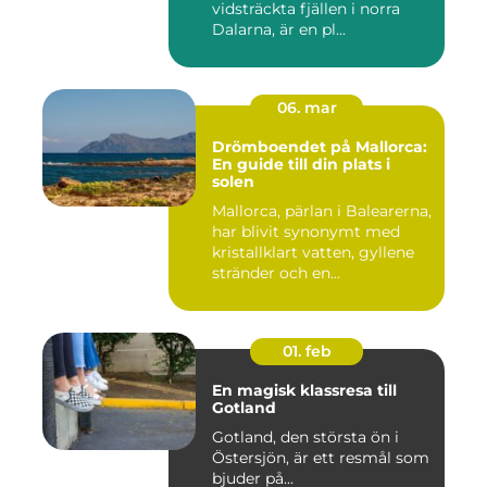
vidsträckta fjällen i norra
Dalarna, är en pl...
06. mar
Drömboendet på Mallorca:
En guide till din plats i
solen
Mallorca, pärlan i Balearerna,
har blivit synonymt med
kristallklart vatten, gyllene
stränder och en...
01. feb
En magisk klassresa till
Gotland
Gotland, den största ön i
Östersjön, är ett resmål som
bjuder på...