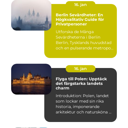
16. jan
Berlin Sevärdheter: En
Högkvalitativ Guide för
Privatpersoner
Utforska de Många
Sevärdheterna i Berlin
Berlin, Tysklands huvudstad
och en pulserande metropol,
er...
16. jan
Flyga till Polen: Upptäck
det färgstarka landets
charm
Introduktion: Polen, landet
som lockar med sin rika
historia, imponerande
arkitektur och natursköna ...