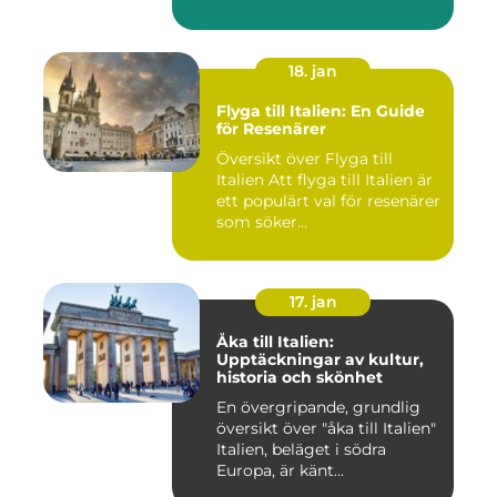
18. jan
Flyga till Italien: En Guide
för Resenärer
Översikt över Flyga till
Italien Att flyga till Italien är
ett populärt val för resenärer
som söker...
17. jan
Åka till Italien:
Upptäckningar av kultur,
historia och skönhet
En övergripande, grundlig
översikt över "åka till Italien"
Italien, beläget i södra
Europa, är känt...