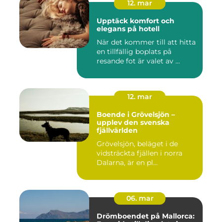
12. mar
Upptäck komfort och
elegans på hotell
När det kommer till att hitta
en tillfällig boplats på
resande fot är valet av ...
12. mar
Boende i Grövelsjön –
upplev den svenska
fjällvärlden
Grövelsjön, beläget i de
vidsträckta fjällen i norra
Dalarna, är en pl...
06. mar
Drömboendet på Mallorca: