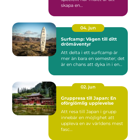
skapa en...
04. jun
Surfcamp: Vägen till ditt
drömäventyr
Att delta i ett surfcamp är
mer än bara en semester; det
är en chans att dyka in i en...
02. jun
Gruppresa till Japan: En
oförglömlig upplevelse
Att resa till Japan i grupp
innebär en möjlighet att
uppleva en av världens mest
fasc...