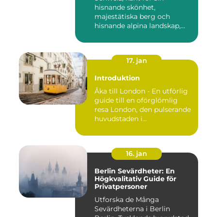
hisnande skönhet,
majestätiska berg och
hisnande alpina landskap,
lockar besök...
17. jan
Introduktion
Åka till London - En utförlig
guide till en oförglömlig
resa London, den pulserande
huvudstaden i...
16. jan
Berlin Sevärdheter: En
Högkvalitativ Guide för
Privatpersoner
Utforska de Många
Sevärdheterna i Berlin