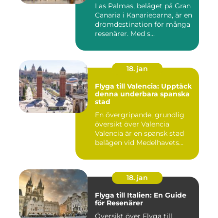
Las Palmas, beläget på Gran
Canaria i Kanarieöarna, är en
drömdestination för många
resenärer. Med s...
18. jan
Flyga till Valencia: Upptäck
denna underbara spanska
stad
En övergripande, grundlig
översikt över Valencia
Valencia är en spansk stad
belägen vid Medelhavets...
18. jan
Flyga till Italien: En Guide
för Resenärer
Översikt över Flyga till