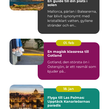
En guide till din plats i
solen
Mallorca, pärlan i Balearerna,
har blivit synonymt med
kristallklart vatten, gyllene
stränder och en...
01. feb
En magisk klassresa till
Gotland
Gotland, den största ön i
Östersjön, är ett resmål som
bjuder på...
18. jan
Flyga till Las Palmas:
Upptäck Kanarieöarnas
paradis