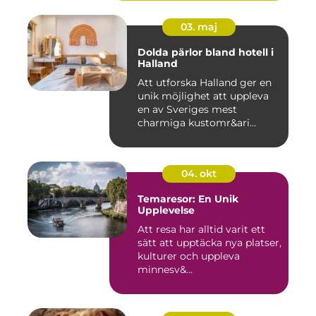
03. maj
Dolda pärlor bland hotell i
Halland
Att utforska Halland ger en
unik möjlighet att uppleva
en av Sveriges mest
charmiga kustomr&ari...
04. okt
Temaresor: En Unik
Upplevelse
Att resa har alltid varit ett
sätt att upptäcka nya platser,
kulturer och uppleva
minnesv&...