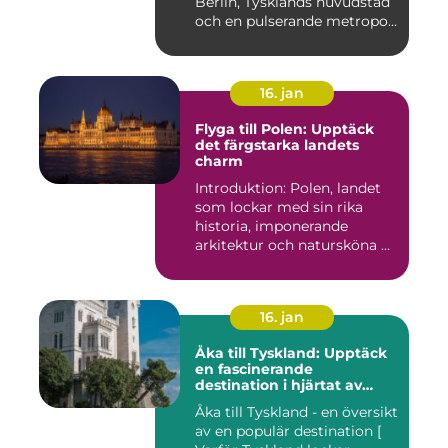
Berlin, Tysklands huvudstad
och en pulserande metropol,
er...
16. jan
Flyga till Polen: Upptäck
det färgstarka landets
charm
Introduktion: Polen, landet
som lockar med sin rika
historia, imponerande
arkitektur och natursköna ...
16. jan
Åka till Tyskland: Upptäck
en fascinerande
destination i hjärtat av
Europa
Åka till Tyskland - en översikt
av en populär destination [