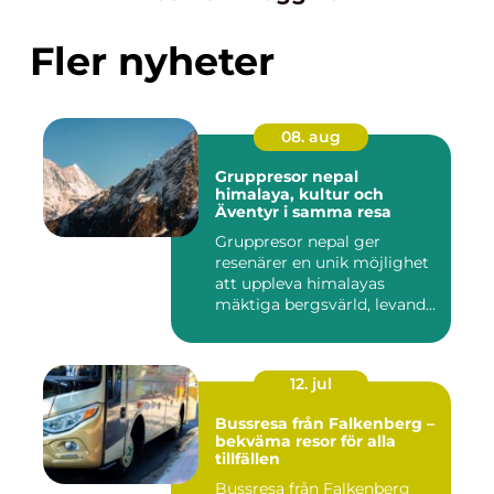
Fler nyheter
08. aug
Gruppresor nepal
himalaya, kultur och
Äventyr i samma resa
Gruppresor nepal ger
resenärer en unik möjlighet
att uppleva himalayas
mäktiga bergsvärld, levande
h...
12. jul
Bussresa från Falkenberg –
bekväma resor för alla
tillfällen
Bussresa från Falkenberg