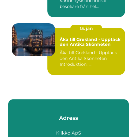
Varför Tyskland lockar
besökare från hel...
15. jan
Åka till Grekland - Upptäck
den Antika Skönheten
Åka till Grekland - Upptäck
den Antika Skönheten
Introduktion: ...
Adress