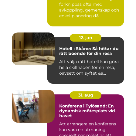
förknippas ofta med
avkoppling, gemenskap och
enkel planering d&...
12. jan
Hotell i Skåne: Så hittar du
rätt boende för din resa
Att välja rätt hotell kan göra
hela skillnaden för en resa,
oavsett om syftet &a...
31. aug
Konferens i Tylösand: En
dynamisk mötesplats vid
havet
Att arrangera en konferens
kan vara en utmaning,
speciellt när målet är att