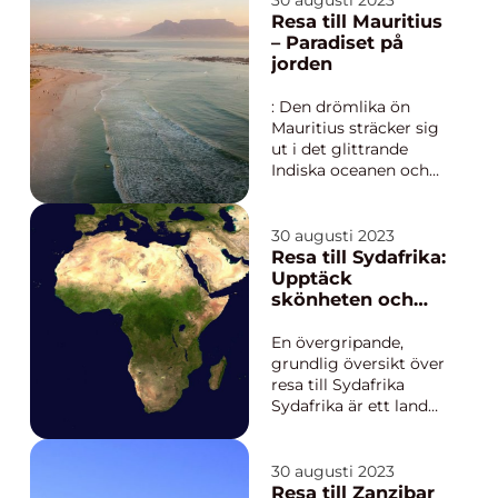
30 augusti 2023
populära
Resa till Mauritius
turistdestinationer.
– Paradiset på
Ön, belägen cirka 600
jorden
kilometer från Afrikas
nordvästra kust, är
: Den drömlika ön
känd för sin enastå...
Mauritius sträcker sig
ut i det glittrande
Indiska oceanen och
erbjuder besökare en
oförglömlig
upplevelse av paradis.
30 augusti 2023
Med sina gnistrande
Resa till Sydafrika:
vita stränder, turkosa
Upptäck
laguner och frodig
skönheten och
grönska lockar
mångfalden i det
Mauritius resenärer
södra Afrika
En övergripande,
från hela världe...
grundlig översikt över
resa till Sydafrika
Sydafrika är ett land
som erbjuder en unik
och oförglömlig resa
för alla äventyrslystna
30 augusti 2023
resenärer. Från
Resa till Zanzibar