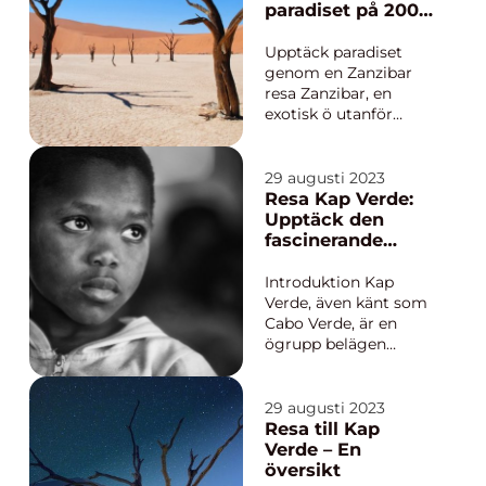
erbjuder en oslagbar
paradiset på 2000
kombination av sol
ord
och bad, spännande
Upptäck paradiset
stadsliv och
genom en Zanzibar
möjlighete...
resa Zanzibar, en
exotisk ö utanför
Tanzanias kust, har
länge varit en
lockande destination
29 augusti 2023
för resenärer över
Resa Kap Verde:
hela världen. Med sina
Upptäck den
vita sandstränder,
fascinerande
turkosblått vatten och
skönheten i öarna
unika kulturella arv
Introduktion Kap
erbjuder Zanzibar...
Verde, även känt som
Cabo Verde, är en
ögrupp belägen
utanför Afrikas
västkust. Dessa öar,
som ligger i Atlanten,
29 augusti 2023
är en av Afrikas bäst
Resa till Kap
bevarade geheimen
Verde – En
och erbjuder besökare
översikt