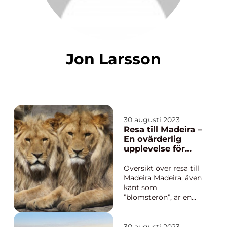
Jon Larsson
30 augusti 2023
Resa till Madeira –
En ovärderlig
upplevelse för
naturälskare
Översikt över resa till
Madeira Madeira, även
känt som
”blomsterön”, är en
genuin pärla i
Atlanten och en av
Portugals mest