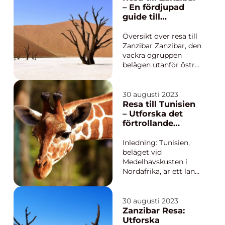
fantastiska safarier
– En fördjupad
och vacker natur till
guide till
pulserande
paradiset på
stadsupplevelser och
jorden
Översikt över resa till
en rik kult...
Zanzibar Zanzibar, den
vackra ögruppen
belägen utanför östra
Afrikas kust, har länge
varit känd som ett
paradis för resenärer.
30 augusti 2023
Med sina vita
Resa till Tunisien
sandstränder,
– Utforska det
turkosblått vatten och
förtrollande
rika kulturella arv är
nordafrikanska
det ingen
landet
Inledning: Tunisien,
överraskning at...
beläget vid
Medelhavskusten i
Nordafrika, är ett land
fullt av fascinerande
historia, rik kultur och
hisnande
30 augusti 2023
naturlandskap. En
Zanzibar Resa:
resa till Tunisien
Utforska