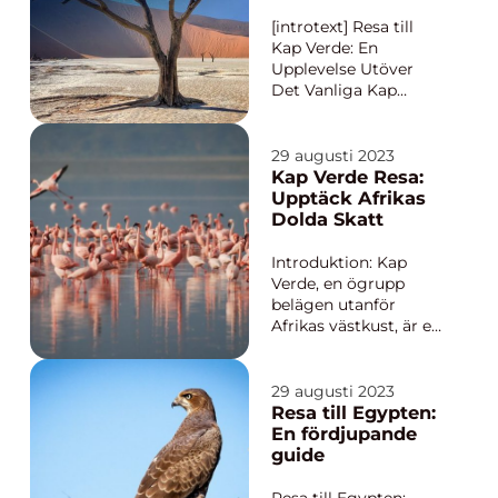
en unik upplevelse
utöver det vanliga.
[introtext] Resa till
Med sin mångfald a...
Kap Verde: En
Upplevelse Utöver
Det Vanliga Kap
Verde, beläget utanför
Afrikas västkust i
Atlanten, är en
29 augusti 2023
destination som har
Kap Verde Resa:
blivit allt mer populär
Upptäck Afrikas
bland resenärer. Med
Dolda Skatt
sin unika kombination
av vackra stränder,
Introduktion: Kap
klarblått vatte...
Verde, en ögrupp
belägen utanför
Afrikas västkust, är ett
gömd paradis som
blivit alltmer populärt
bland resenärer. Med
29 augusti 2023
sina vackra stränder,
Resa till Egypten:
mångfaldig kultur
En fördjupande
och fantastiska
guide
vattensporter är Kap
Verde ett resmål att