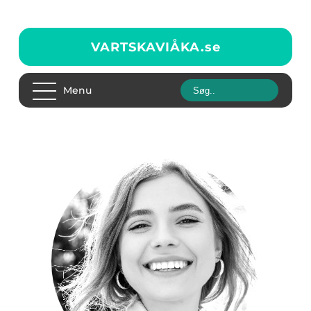
VARTSKAVIÅKA.
se
Menu