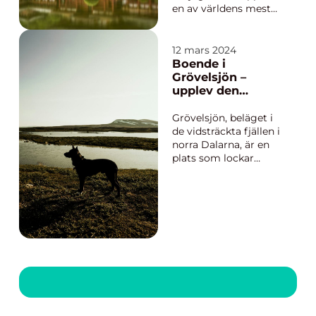
en av världens mest
fascinerande kulturer
tillsammans med
andra resenärer. Det
12 mars 2024
är en chans att
Boende i
utforska allt från
Grövelsjön –
modern teknik i Tokyo
upplev den
till traditionella teh...
svenska
fjällvärlden
Grövelsjön, beläget i
de vidsträckta fjällen i
norra Dalarna, är en
plats som lockar
naturälskare,
äventyrare och
lugnssökare året runt.
Med sin magnifika
natur och sina
mångsidiga
aktiviteter ...