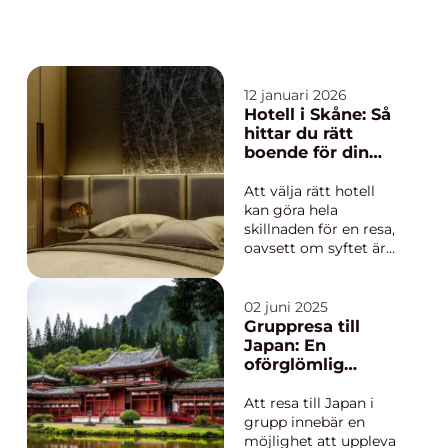
12 januari 2026
Hotell i Skåne: Så
hittar du rätt
boende för din
resa
Att välja rätt hotell
kan göra hela
skillnaden för en resa,
oavsett om syftet är
semester, jobb eller
en snabb weekend.
Skåne erbjuder en
02 juni 2025
ovanligt stor variation
Gruppresa till
av boenden: allt från
Japan: En
enkla, prisvärda rum
oförglömlig
n&a...
upplevelse
Att resa till Japan i
grupp innebär en
möjlighet att uppleva