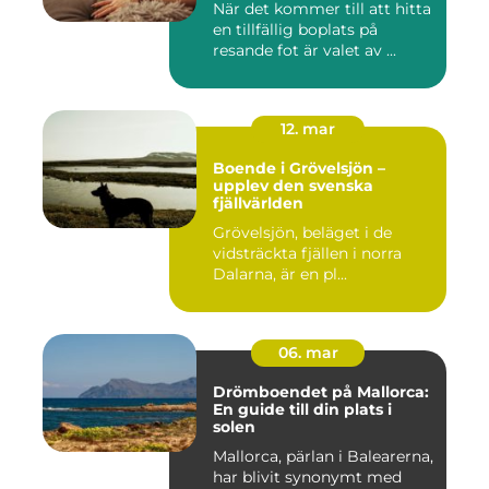
När det kommer till att hitta
en tillfällig boplats på
resande fot är valet av ...
12. mar
Boende i Grövelsjön –
upplev den svenska
fjällvärlden
Grövelsjön, beläget i de
vidsträckta fjällen i norra
Dalarna, är en pl...
06. mar
Drömboendet på Mallorca:
En guide till din plats i
solen
Mallorca, pärlan i Balearerna,
har blivit synonymt med