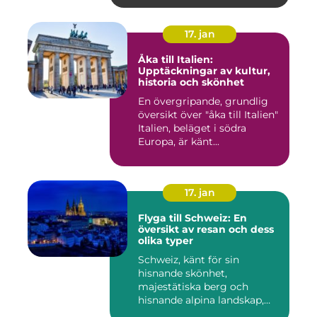
17. jan
Åka till Italien:
Upptäckningar av kultur,
historia och skönhet
En övergripande, grundlig
översikt över "åka till Italien"
Italien, beläget i södra
Europa, är känt...
17. jan
Flyga till Schweiz: En
översikt av resan och dess
olika typer
Schweiz, känt för sin
hisnande skönhet,
majestätiska berg och
hisnande alpina landskap,
lockar besök...