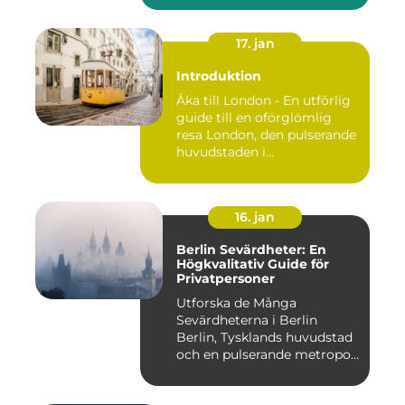
17. jan
Introduktion
Åka till London - En utförlig
guide till en oförglömlig
resa London, den pulserande
huvudstaden i...
16. jan
Berlin Sevärdheter: En
Högkvalitativ Guide för
Privatpersoner
Utforska de Många
Sevärdheterna i Berlin
Berlin, Tysklands huvudstad
och en pulserande metropol,
er...