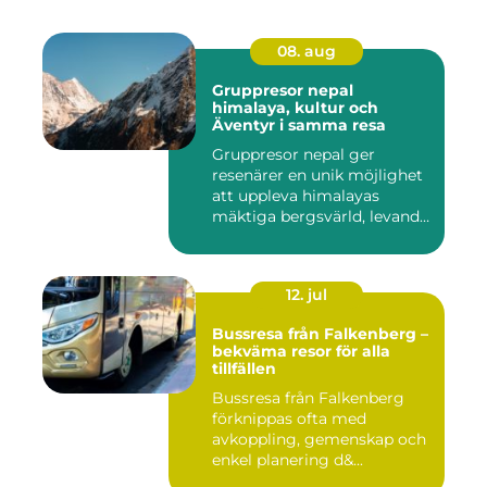
08. aug
Gruppresor nepal
himalaya, kultur och
Äventyr i samma resa
Gruppresor nepal ger
resenärer en unik möjlighet
att uppleva himalayas
mäktiga bergsvärld, levande
h...
12. jul
Bussresa från Falkenberg –
bekväma resor för alla
tillfällen
Bussresa från Falkenberg
förknippas ofta med
avkoppling, gemenskap och
enkel planering d&...