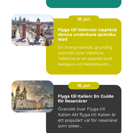
18. jan
Flyga till Valencia: Upptäck
denna underbara spanska
stad
En övergripande, grundlig
översikt över Valencia
Valencia är en spansk stad
belägen vid Medelhavets...
18. jan
Flyga till Italien: En Guide
för Resenärer
Översikt över Flyga till
Italien Att flyga till Italien är
ett populärt val för resenärer
som söker...