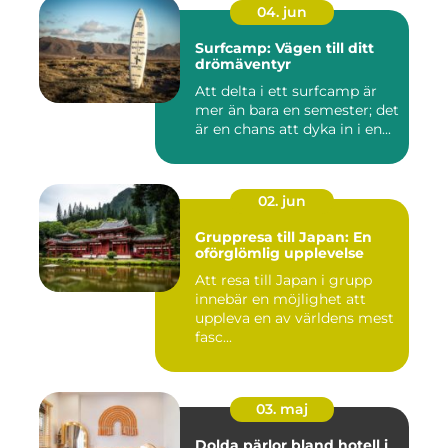
04. jun
Surfcamp: Vägen till ditt
drömäventyr
Att delta i ett surfcamp är
mer än bara en semester; det
är en chans att dyka in i en...
02. jun
Gruppresa till Japan: En
oförglömlig upplevelse
Att resa till Japan i grupp
innebär en möjlighet att
uppleva en av världens mest
fasc...
03. maj
Dolda pärlor bland hotell i