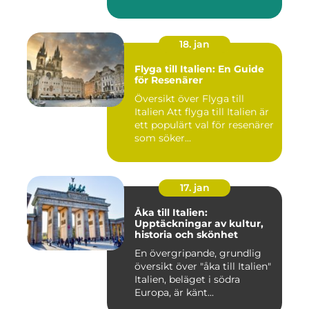
18. jan
Flyga till Italien: En Guide
för Resenärer
Översikt över Flyga till
Italien Att flyga till Italien är
ett populärt val för resenärer
som söker...
17. jan
Åka till Italien:
Upptäckningar av kultur,
historia och skönhet
En övergripande, grundlig
översikt över "åka till Italien"
Italien, beläget i södra
Europa, är känt...