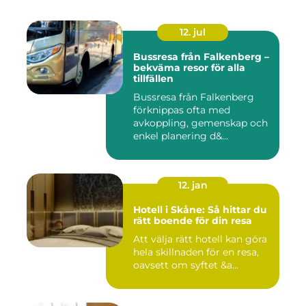
12. jul
Bussresa från Falkenberg –
bekväma resor för alla
tillfällen
Bussresa från Falkenberg
förknippas ofta med
avkoppling, gemenskap och
enkel planering d&...
12. jan
Hotell i Skåne: Så hittar du
rätt boende för din resa
Att välja rätt hotell kan göra
hela skillnaden för en resa,
oavsett om syftet &a...