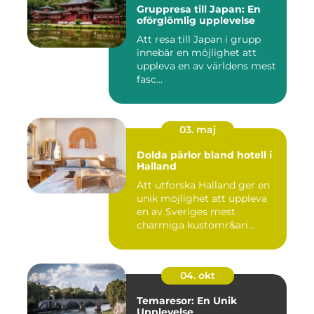
Gruppresa till Japan: En
oförglömlig upplevelse
Att resa till Japan i grupp
innebär en möjlighet att
uppleva en av världens mest
fasc...
03. maj
Dolda pärlor bland hotell i
Halland
Att utforska Halland ger en
unik möjlighet att uppleva
en av Sveriges mest
charmiga kustomr&ari...
04. okt
Temaresor: En Unik
Upplevelse