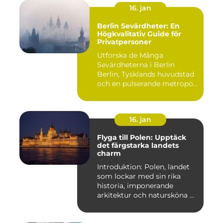
16. jan
Berlin Sevärdheter: En
Högkvalitativ Guide för
Privatpersoner
Utforska de Många
Sevärdheterna i Berlin
Berlin, Tysklands huvudstad
och en pulserande metropol,
er...
16. jan
Flyga till Polen: Upptäck
det färgstarka landets
charm
Introduktion: Polen, landet
som lockar med sin rika
historia, imponerande
arkitektur och natursköna ...