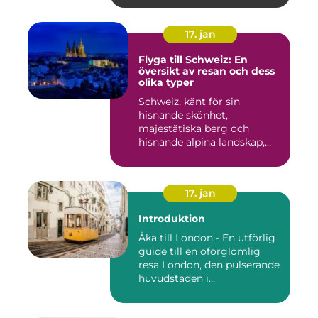
17. jan
Flyga till Schweiz: En
översikt av resan och dess
olika typer
Schweiz, känt för sin
hisnande skönhet,
majestätiska berg och
hisnande alpina landskap,
lockar besök...
17. jan
Introduktion
Åka till London - En utförlig
guide till en oförglömlig
resa London, den pulserande
huvudstaden i...