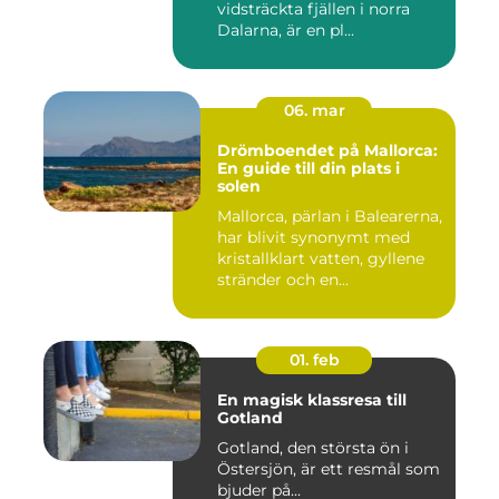
vidsträckta fjällen i norra
Dalarna, är en pl...
06. mar
Drömboendet på Mallorca:
En guide till din plats i
solen
Mallorca, pärlan i Balearerna,
har blivit synonymt med
kristallklart vatten, gyllene
stränder och en...
01. feb
En magisk klassresa till
Gotland
Gotland, den största ön i
Östersjön, är ett resmål som
bjuder på...