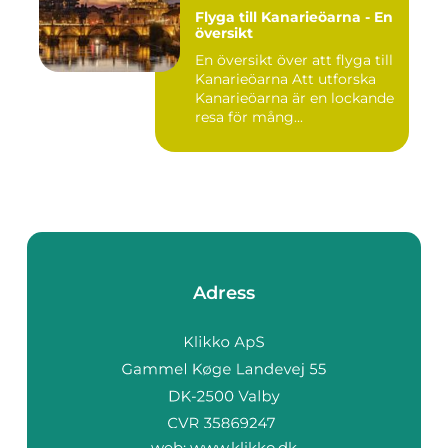
Flyga till Kanarieöarna - En
översikt
En översikt över att flyga till
Kanarieöarna Att utforska
Kanarieöarna är en lockande
resa för mång...
Adress
web:
www.klikko.dk