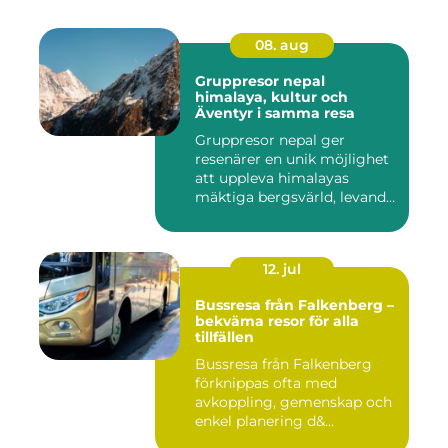
08. aug
Gruppresor nepal
himalaya, kultur och
Äventyr i samma resa
Gruppresor nepal ger
resenärer en unik möjlighet
att uppleva himalayas
mäktiga bergsvärld, levande
h...
12. jul
Bussresa från Falkenberg –
bekväma resor för alla
tillfällen
Bussresa från Falkenberg
förknippas ofta med
avkoppling, gemenskap och
enkel planering d&...