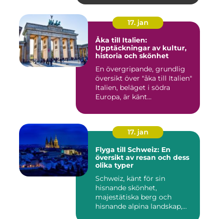
17. jan
Åka till Italien:
Upptäckningar av kultur,
historia och skönhet
En övergripande, grundlig
översikt över "åka till Italien"
Italien, beläget i södra
Europa, är känt...
17. jan
Flyga till Schweiz: En
översikt av resan och dess
olika typer
Schweiz, känt för sin
hisnande skönhet,
majestätiska berg och
hisnande alpina landskap,
lockar besök...