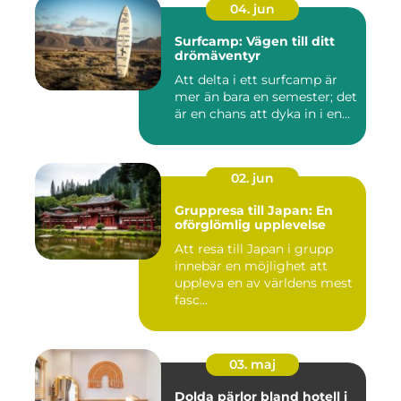
04. jun
Surfcamp: Vägen till ditt
drömäventyr
Att delta i ett surfcamp är
mer än bara en semester; det
är en chans att dyka in i en...
02. jun
Gruppresa till Japan: En
oförglömlig upplevelse
Att resa till Japan i grupp
innebär en möjlighet att
uppleva en av världens mest
fasc...
03. maj
Dolda pärlor bland hotell i