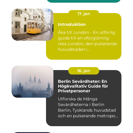
17. jan
Introduktion
Åka till London - En utförlig
guide till en oförglömlig
resa London, den pulserande
huvudstaden i...
16. jan
Berlin Sevärdheter: En
Högkvalitativ Guide för
Privatpersoner
Utforska de Många
Sevärdheterna i Berlin
Berlin, Tysklands huvudstad
och en pulserande metropol,
er...