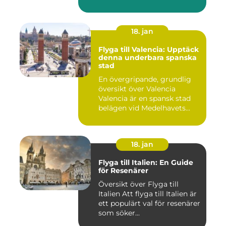
18. jan
Flyga till Valencia: Upptäck
denna underbara spanska
stad
En övergripande, grundlig
översikt över Valencia
Valencia är en spansk stad
belägen vid Medelhavets...
18. jan
Flyga till Italien: En Guide
för Resenärer
Översikt över Flyga till
Italien Att flyga till Italien är
ett populärt val för resenärer
som söker...