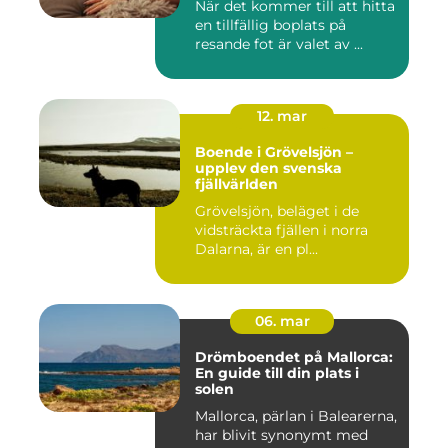
När det kommer till att hitta
en tillfällig boplats på
resande fot är valet av ...
12. mar
Boende i Grövelsjön –
upplev den svenska
fjällvärlden
Grövelsjön, beläget i de
vidsträckta fjällen i norra
Dalarna, är en pl...
06. mar
Drömboendet på Mallorca:
En guide till din plats i
solen
Mallorca, pärlan i Balearerna,
har blivit synonymt med