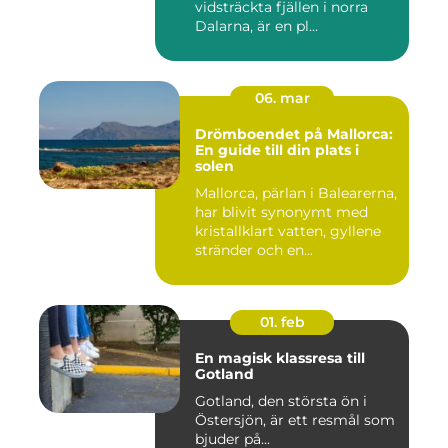
vidsträckta fjällen i norra
Dalarna, är en pl...
06. mar
Drömboendet på Mallorca:
En guide till din plats i
solen
Mallorca, pärlan i Balearerna,
har blivit synonymt med
kristallklart vatten, gyllene
stränder och en...
01. feb
En magisk klassresa till
Gotland
Gotland, den största ön i
Östersjön, är ett resmål som
bjuder på...