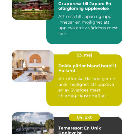
Gruppresa till Japan: En
oförglömlig upplevelse
Att resa till Japan i grupp
innebär en möjlighet att
uppleva en av världens mest
fasc...
03. maj
Dolda pärlor bland hotell i
Halland
Att utforska Halland ger en
unik möjlighet att uppleva
en av Sveriges mest
charmiga kustomr&ari...
04. okt
Temaresor: En Unik
Upplevelse