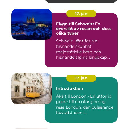
17. jan
Flyga till Schweiz: En
översikt av resan och dess
olika typer
Schweiz, känt för sin
hisnande skönhet,
majestätiska berg och
hisnande alpina landskap,
lockar besök...
17. jan
Introduktion
Åka till London - En utförlig
guide till en oförglömlig
resa London, den pulserande
huvudstaden i...