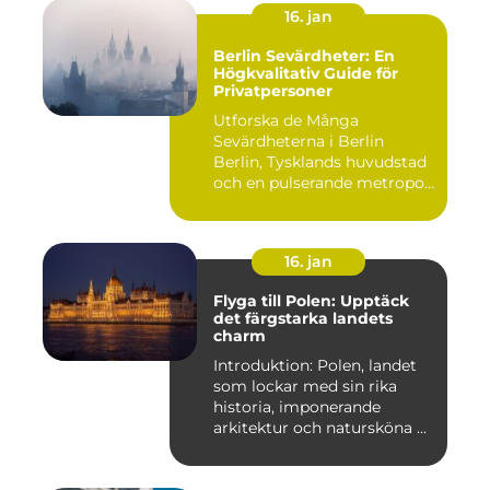
16. jan
Berlin Sevärdheter: En
Högkvalitativ Guide för
Privatpersoner
Utforska de Många
Sevärdheterna i Berlin
Berlin, Tysklands huvudstad
och en pulserande metropol,
er...
16. jan
Flyga till Polen: Upptäck
det färgstarka landets
charm
Introduktion: Polen, landet
som lockar med sin rika
historia, imponerande
arkitektur och natursköna ...