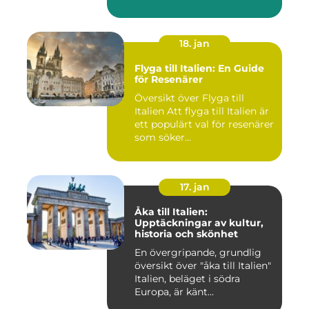
18. jan
Flyga till Italien: En Guide
för Resenärer
Översikt över Flyga till
Italien Att flyga till Italien är
ett populärt val för resenärer
som söker...
17. jan
Åka till Italien:
Upptäckningar av kultur,
historia och skönhet
En övergripande, grundlig
översikt över "åka till Italien"
Italien, beläget i södra
Europa, är känt...