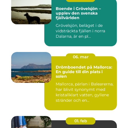
Boende i Grövelsjön –
upplev den svenska
fjällvärlden
Grövelsjön, beläget i de
vidsträckta fjällen i norra
Dalarna, är en pl...
06. mar
Drömboendet på Mallorca:
En guide till din plats i
solen
Mallorca, pärlan i Balearerna,
har blivit synonymt med
kristallklart vatten, gyllene
stränder och en...
01. feb