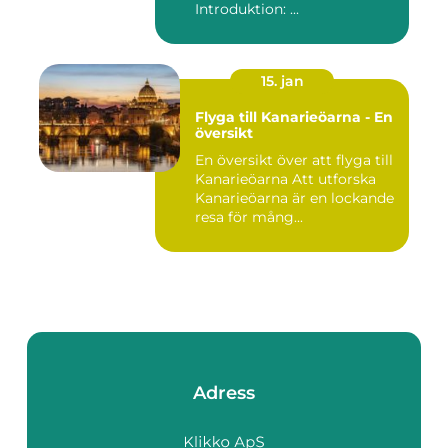
Introduktion: ...
15. jan
Flyga till Kanarieöarna - En
översikt
En översikt över att flyga till
Kanarieöarna Att utforska
Kanarieöarna är en lockande
resa för mång...
Adress