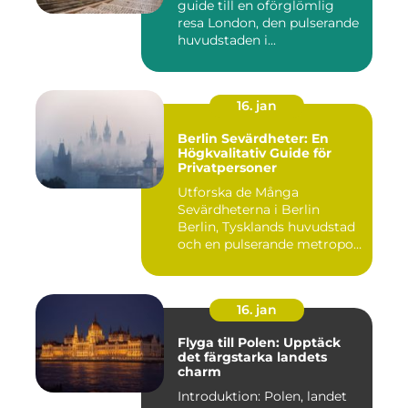
guide till en oförglömlig
resa London, den pulserande
huvudstaden i...
16. jan
Berlin Sevärdheter: En
Högkvalitativ Guide för
Privatpersoner
Utforska de Många
Sevärdheterna i Berlin
Berlin, Tysklands huvudstad
och en pulserande metropol,
er...
16. jan
Flyga till Polen: Upptäck
det färgstarka landets
charm
Introduktion: Polen, landet