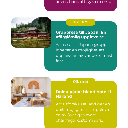
är en chans att dyka in i en...
02. jun
Gruppresa till Japan: En
oförglömlig upplevelse
Att resa till Japan i grupp
innebär en möjlighet att
uppleva en av världens mest
fasc...
03. maj
Dolda pärlor bland hotell i
Halland
Att utforska Halland ger en
unik möjlighet att uppleva
en av Sveriges mest
charmiga kustomr&ari...