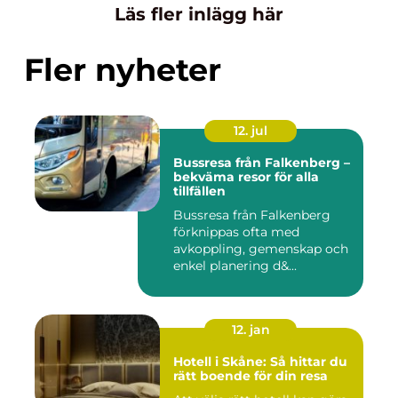
Läs fler inlägg här
Fler nyheter
12. jul
Bussresa från Falkenberg –
bekväma resor för alla
tillfällen
Bussresa från Falkenberg
förknippas ofta med
avkoppling, gemenskap och
enkel planering d&...
12. jan
Hotell i Skåne: Så hittar du
rätt boende för din resa