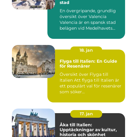
stad
En övergripande, grundlig
översikt över Valencia
Valencia är en spansk stad
belägen vid Medelhavets...
18. jan
Flyga till Italien: En Guide
för Resenärer
Översikt över Flyga till
Italien Att flyga till Italien är
ett populärt val för resenärer
som söker...
17. jan
Åka till Italien:
Upptäckningar av kultur,
historia och skönhet