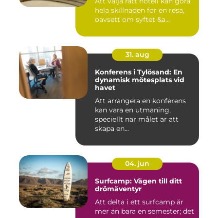
Att välja rätt hotell kan göra
hela skillnaden för en resa,
oavsett om syftet &a...
31. aug
Konferens i Tylösand: En
dynamisk mötesplats vid
havet
Att arrangera en konferens
kan vara en utmaning,
speciellt när målet är att
skapa en...
04. jun
Surfcamp: Vägen till ditt
drömäventyr
Att delta i ett surfcamp är
mer än bara en semester; det