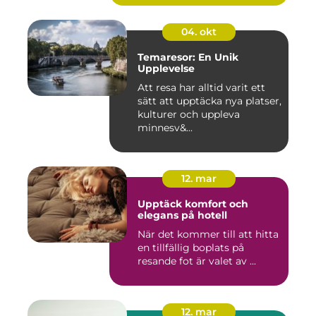
04. okt
Temaresor: En Unik
Upplevelse
Att resa har alltid varit ett
sätt att upptäcka nya platser,
kulturer och uppleva
minnesv&...
12. mar
Upptäck komfort och
elegans på hotell
När det kommer till att hitta
en tillfällig boplats på
resande fot är valet av ...
12. mar