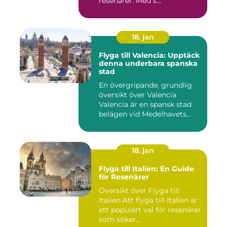
resenärer. Med s...
18. jan
Flyga till Valencia: Upptäck
denna underbara spanska
stad
En övergripande, grundlig
översikt över Valencia
Valencia är en spansk stad
belägen vid Medelhavets...
18. jan
Flyga till Italien: En Guide
för Resenärer
Översikt över Flyga till
Italien Att flyga till Italien är
ett populärt val för resenärer
som söker...