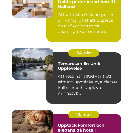
Dolda pärlor bland hotell i
Halland
Att utforska Halland ger en
unik möjlighet att uppleva
en av Sveriges mest
charmiga kustomr&ari...
04. okt
Temaresor: En Unik
Upplevelse
Att resa har alltid varit ett
sätt att upptäcka nya platser,
kulturer och uppleva
minnesv&...
12. mar
Upptäck komfort och
elegans på hotell