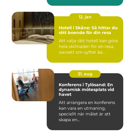
12. jan
Hotell i Skåne: Så hittar du
rätt boende för din resa
Att välja rätt hotell kan göra
hela skillnaden för en resa,
oavsett om syftet &a...
31. aug
Konferens i Tylösand: En
dynamisk mötesplats vid
havet
Att arrangera en konferens
kan vara en utmaning,
speciellt när målet är att
skapa en...