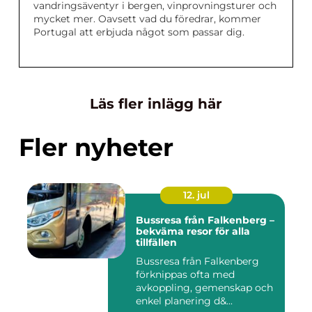
vandringsäventyr i bergen, vinprovningsturer och
mycket mer. Oavsett vad du föredrar, kommer
Portugal att erbjuda något som passar dig.
Läs fler inlägg här
Fler nyheter
12. jul
Bussresa från Falkenberg –
bekväma resor för alla
tillfällen
Bussresa från Falkenberg
förknippas ofta med
avkoppling, gemenskap och
enkel planering d&...