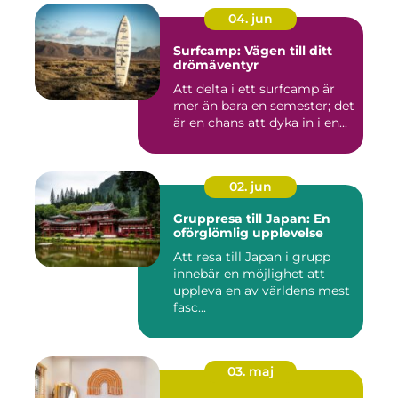
04. jun
Surfcamp: Vägen till ditt
drömäventyr
Att delta i ett surfcamp är
mer än bara en semester; det
är en chans att dyka in i en...
02. jun
Gruppresa till Japan: En
oförglömlig upplevelse
Att resa till Japan i grupp
innebär en möjlighet att
uppleva en av världens mest
fasc...
03. maj