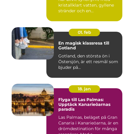
kristallklart vatten, gyllene
stränder och en...
01. feb
En magisk klassresa till
Gotland
Gotland, den största ön i
Östersjön, är ett resmål som
bjuder på...
18. jan
Flyga till Las Palmas:
Upptäck Kanarieöarnas
paradis
Las Palmas, beläget på Gran
Canaria i Kanarieöarna, är en
drömdestination för många