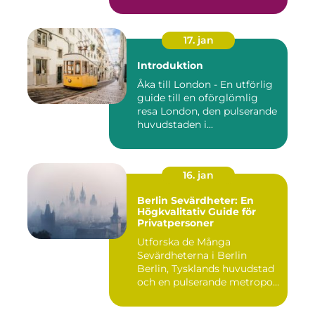
lockar besök...
17. jan
Introduktion
Åka till London - En utförlig
guide till en oförglömlig
resa London, den pulserande
huvudstaden i...
16. jan
Berlin Sevärdheter: En
Högkvalitativ Guide för
Privatpersoner
Utforska de Många
Sevärdheterna i Berlin
Berlin, Tysklands huvudstad
och en pulserande metropol,
er...