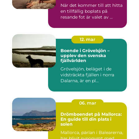
När det kommer till att hitta
en tillfällig boplats på
resande fot är valet av ...
12. mar
Boende i Grövelsjön –
upplev den svenska
fjällvärlden
Grövelsjön, beläget i de
vidsträckta fjällen i norra
Dalarna, är en pl...
06. mar
Drömboendet på Mallorca:
En guide till din plats i
solen
Mallorca, pärlan i Balearerna,
har blivit synonymt med