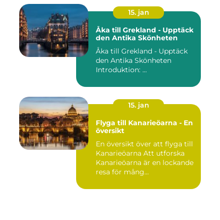
15. jan
Åka till Grekland - Upptäck
den Antika Skönheten
Åka till Grekland - Upptäck
den Antika Skönheten
Introduktion: ...
15. jan
Flyga till Kanarieöarna - En
översikt
En översikt över att flyga till
Kanarieöarna Att utforska
Kanarieöarna är en lockande
resa för mång...