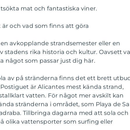
 utsökta mat och fantastiska viner.
et är och vad som finns att göra
ra en avkopplande strandsemester eller en
stadens rika historia och kultur. Oavsett v
ta något som passar just dig här.
pla av på stränderna finns det ett brett utbu
l Postiguet är Alicantes mest kända strand,
tallklart vatten. För något mer avskilt kan
nda stränderna i området, som Playa de S
madraba. Tillbringa dagarna med att sola och
på olika vattensporter som surfing eller