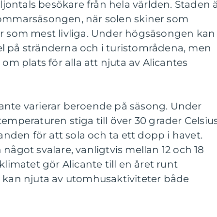
iljontals besökare från hela världen. Staden 
sommarsäsongen, när solen skiner som
är som mest livliga. Under högsäsongen kan
l på stränderna och i turistområdena, men
 om plats för alla att njuta av Alicantes
ante varierar beroende på säsong. Under
eraturen stiga till över 30 grader Celsius
landen för att sola och ta ett dopp i havet.
något svalare, vanligtvis mellan 12 och 18
limatet gör Alicante till en året runt
e kan njuta av utomhusaktiviteter både