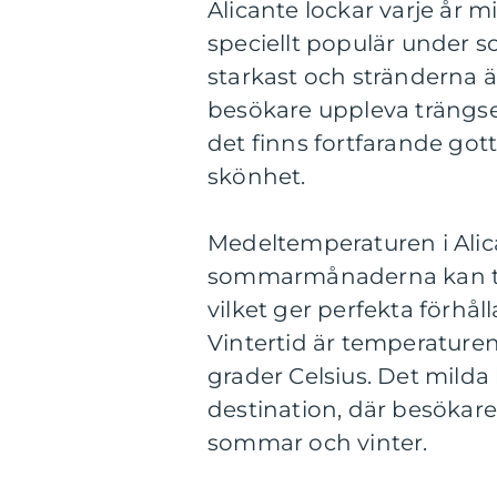
Alicante lockar varje år m
speciellt populär under 
starkast och stränderna 
besökare uppleva trängse
det finns fortfarande gott
skönhet.
Medeltemperaturen i Alic
sommarmånaderna kan temp
vilket ger perfekta förhål
Vintertid är temperaturen 
grader Celsius. Det milda k
destination, där besökar
sommar och vinter.