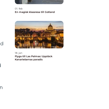
01. feb
En magisk klassresa till Gotland
ad
18. jan
Flyga till Las Palmas: Upptäck
Kanarieöarnas paradis
d
an