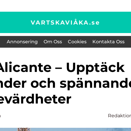
VARTSKAVIÅKA.
se
Annonsering
Om Oss
Cookies
Kontakta Oss
änder och spännand
evärdheter
n
Redaktio