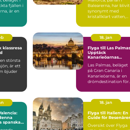
kta fjällen i
Balearerna, har blivit
rna, är en
synonymt med
kristallklart vatten,
gyllene stränder och
en...
feb
18. jan
 klassresa
Flyga till Las Palmas
nd
Upptäck
Kanarieöarnas
en största
paradis
Las Palmas, beläget
jön, är ett
på Gran Canaria i
m bjuder
Kanarieöarna, är en
drömdestination för
många resenärer.
Med s...
an
18. jan
 Valencia:
Flyga till Italien: En
denna
Guide för Resenäre
a spanska
Översikt över Flyga
ipande,