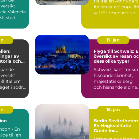
till Italien Att flyga till
versikt
Italien är ett populär
lencia
val för resenärer so
sk stad
söker...
id
s...
an
17. jan
alien:
Flyga till Schweiz: 
ingar av
översikt av resan o
storia och
dess olika typer
ipande,
Schweiz, känt för sin
versikt
hisnande skönhet,
ll Italien"
majestätiska berg
läget i södra
och hisnande alpina
känt...
landskap, lockar
besök...
an
16. jan
ion
Berlin Sevärdheter:
En Högkvalitativ
ondon - En
Guide för
ide till en
Privatpersoner
Utforska de Många