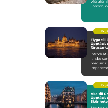
oförglöml
London, d
pulserand
huvudstade
16. j
Flyga till
Upptäck 
färgstark
charm
Introdukti
landet so
med sin ri
imponera
arkitektur
natursköna
15. j
Åka till G
Upptäck 
Skönhete
Åka till Gr