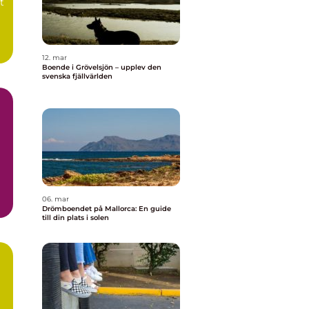
t
12. mar
Boende i Grövelsjön – upplev den
svenska fjällvärlden
06. mar
Drömboendet på Mallorca: En guide
till din plats i solen