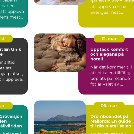
ger en unik möjlighe
ebär en
att uppleva en av
 att uppleva
Sveriges mest
ldens mest
charmiga
kustomr&ari...
okt
12. mar
: En Unik
Upptäck komfort
se
och elegans på
hotell
r alltid
När det kommer till
ätt att
att hitta en tillfällig
ya platser,
boplats på resande
och uppleva
fot är valet av ...
.
mar
06. mar
Grövelsjön
Drömboendet på
den
Mallorca: En guide
jällvärlden
till din plats i solen
, beläget i
Mallorca, pärlan i