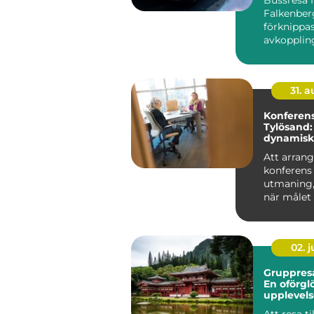
Falkenber
förknippa
avkopplin
gemenska
planering d
31. 
Konferens
Tylösand:
dynamisk
mötesplat
Att arrang
konferens
utmaning, 
när målet 
en...
02. 
Gruppresa
En oförgl
upplevels
Att resa ti