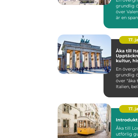
grundlig ö
över Valencia Va
är en span
belägen v
Medelhavet
17. j
Åka till It
Upptäckn
kultur, hi
skönhet
En övergr
grundlig ö
över "åka ti
Italien, be
Europa, är 
17. j
Introdukt
Åka till L
utförlig gu