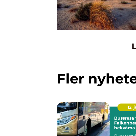
L
Fler nyhet
12. j
Bussresa 
Falkenber
bekväma r
alla tillfäl
Bussresa 