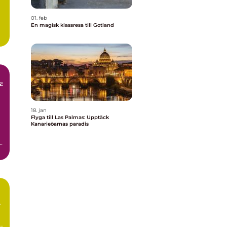
01. feb
En magisk klassresa till Gotland
:
18. jan
Flyga till Las Palmas: Upptäck
Kanarieöarnas paradis
r