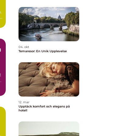
,
..
04. okt
l
Temaresor: En Unik Upplevelse
t
12. mar
Upptäck komfort och elegans på
hotell