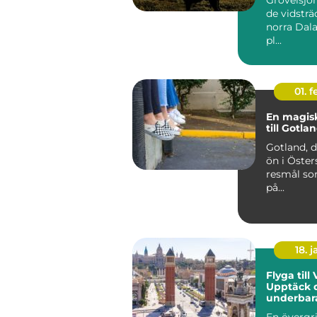
de vidsträc
norra Dala
pl...
01. 
En magisk
till Gotla
Gotland, d
ön i Östers
resmål so
på...
18. j
Flyga till
Upptäck 
underbar
stad
En övergr