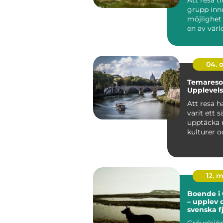
grupp inn
möjlighet
en av vär
fasc...
04. 
Temaresor
Upplevel
Att resa ha
varit ett s
upptäcka n
kulturer 
minnesv&..
12. 
Boende i 
– upplev 
svenska f
Grövelsjön