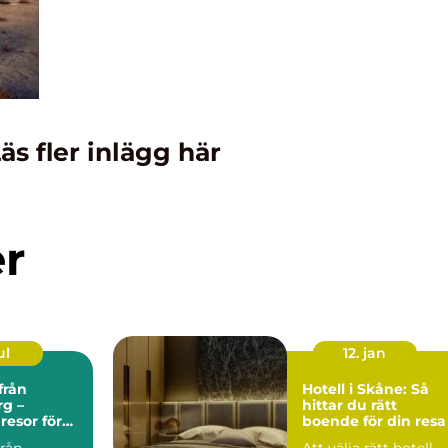
äs fler inlägg här
er
ul
12. jan
från
Hotell i Skåne: Så
g –
hittar du rätt
esor för
boende för din resa
len
från
Att välja rätt hotell