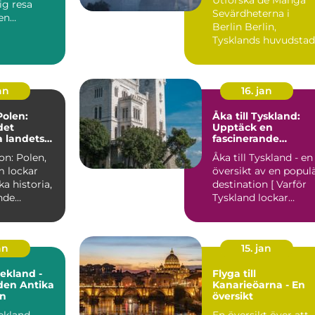
ig resa
Sevärdheterna i
en
Berlin Berlin,
e
Tysklands huvudstad
n i...
och en pulserande
metropol, er...
an
16. jan
 Polen:
Åka till Tyskland:
det
Upptäck en
a landets
fascinerande
destination i hjärtat
on: Polen,
Åka till Tyskland - en
av Europa
m lockar
översikt av en popul
ka historia,
destination [ Varför
nde
Tyskland lockar
 och
besökare från hel...
 ...
an
15. jan
rekland -
Flyga till
den Antika
Kanarieöarna - En
n
översikt
ekland -
En översikt över att