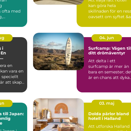
g
kan göra hela
s ofta med
skillnaden för en resa
g,
oavsett om syftet &a.
p och enkel
&...
aug
04. jun
 i
Surfcamp: Vägen til
 En
ditt drömäventyr
Att delta i ett
s vid havet
era en
surfcamp är mer än
 kan vara en
bara en semester; de
speciellt
är en chans att dyka
är att skapa
in i en...
jun
03. maj
 till Japan:
Dolda pärlor bland
ömlig
hotell i Halland
e
Att utforska Halland
ll Japan i