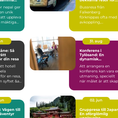
alla tillfällen
r nepal ger
Bussresa från
en unik
Falkenberg
 att uppleva
förknippas ofta med
 mäktiga
avkoppling,
, levande
gemenskap och enke
planering d&...
an
31. aug
kåne: Så
Konferens i
rätt
Tylösand: En
r din resa
dynamisk
mötesplats vid hav
ätt hotell
Att arrangera en
hela
konferens kan vara e
 för en resa,
utmaning, speciellt
 syftet &a...
när målet är att ska
en...
jun
02. jun
 Vägen till
Gruppresa till Japa
äventyr
En oförglömlig
upplevelse