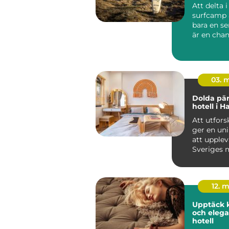
Att delta i
surfcamp 
bara en se
är en chan
in i en...
03. 
Dolda pär
hotell i H
Att utfors
ger en un
att upplev
Sveriges 
charmiga
kustomr&ar
12. 
Upptäck 
och elega
hotell