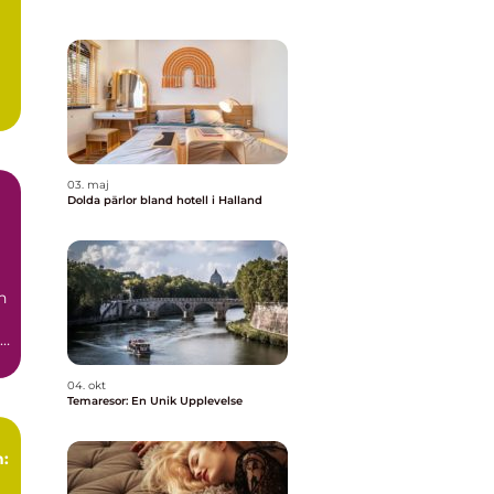
l
03. maj
Dolda pärlor bland hotell i Halland
et
n
pa
04. okt
Temaresor: En Unik Upplevelse
n: