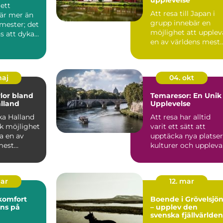
 ett
Att resa till Japan i
är mer än
grupp innebär en
mester; det
möjlighet att upplev
s att dyka
en av världens mest
fasc...
maj
04. okt
lor bland
Temaresor: En Unik
alland
Upplevelse
ka Halland
Att resa har alltid
ik möjlighet
varit ett sätt att
a en av
upptäcka nya platser
mest
kulturer och uppleva
minnesv&...
i...
mar
12. mar
komfort
Boende i Grövelsjö
ns på
– upplev den
svenska fjällvärlden