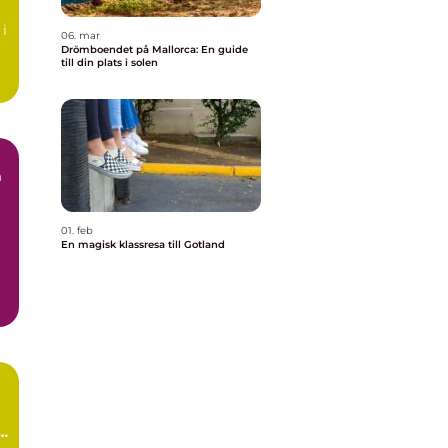
 i
06. mar
Drömboendet på Mallorca: En guide
till din plats i solen
a
01. feb
En magisk klassresa till Gotland