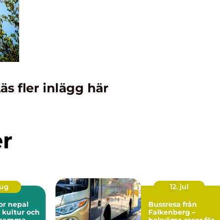
äs fler inlägg här
er
aug
12. jul
or nepal
Bussresa från
 kultur och
Falkenberg –
i samma
bekväma resor för