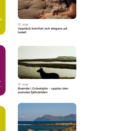
a
12. mar
Upptäck komfort och elegans på
hotell
,
12. mar
Boende i Grövelsjön – upplev den
svenska fjällvärlden
n