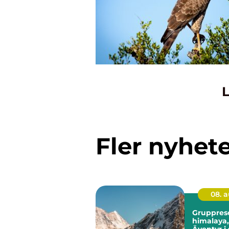
L
Fler nyhet
08. 
Gruppres
himalaya,
Äventyr 