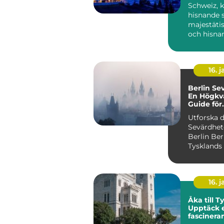
Schweiz, k
hisnande 
majestäti
och hisna
landskap, 
besök...
16. j
Berlin Se
En Högkva
Guide för
Privatper
Utforska 
Sevärdhet
Berlin Berlin,
Tysklands
och en pu
metropol, e
16. j
Åka till T
Upptäck 
fascinera
destinatio