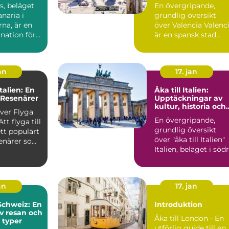
s, beläget
En övergripande,
naria i
grundlig översikt
na, är en
över Valencia Valencia
nation för
är en spansk stad
enärer.
belägen vid
Medelhavets...
an
17. jan
Italien: En
Åka till Italien:
 Resenärer
Upptäckningar av
kultur, historia och
över Flyga
skönhet
En övergripande,
grundlig översikt
ett populärt
över "åka till Italien"
senärer som
Italien, beläget i söd
Europa, är känt...
an
17. jan
 Schweiz: En
Introduktion
av resan och
Åka till London - En
 typer
utförlig guide till en