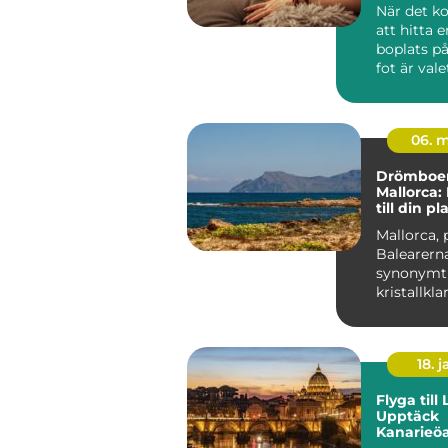
När det k
att hitta en
boplats p
fot är valet
06. 
Drömboe
Mallorca:
till din pl
Mallorca, 
Balearerna
synonymt
kristallkla
gyllene st
en...
18. j
Flyga till
Upptäck
Kanarieö
paradis