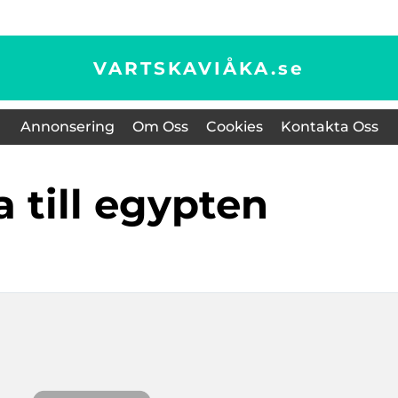
VARTSKAVIÅKA.
se
Annonsering
Om Oss
Cookies
Kontakta Oss
sa till egypten