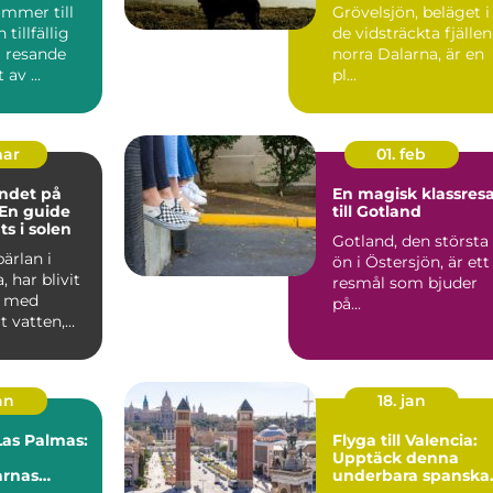
ommer till
Grövelsjön, beläget i
 tillfällig
de vidsträckta fjällen
å resande
norra Dalarna, är en
 av ...
pl...
mar
01. feb
ndet på
En magisk klassres
 En guide
till Gotland
ats i solen
Gotland, den största
pärlan i
ön i Östersjön, är ett
, har blivit
resmål som bjuder
 med
på...
rt vatten,
ränder och
an
18. jan
 Las Palmas:
Flyga till Valencia:
Upptäck denna
arnas
underbara spanska
stad