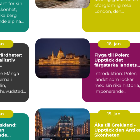
änt för sin
oförglömlig resa
skönhet,
London, den
ska berg
pulserande
nde alpina
huvudstaden i...
lockar
an
16. jan
värdheter:
Flyga till Polen:
litativ
Upptäck det
färgstarka landets
soner
charm
de Många
Introduktion: Polen,
erna i
landet som lockar
med sin rika historia,
 huvudstad
imponerande
lserande
arkitektur och
r...
natursköna ...
an
15. jan
yskland:
Åka till Grekland -
en
Upptäck den Antik
nde
Skönheten
n i hjärtat