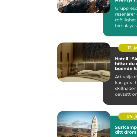
resa
Gruppreso
resenärer 
möjlighet
himalayas
bergsvärld
h...
12. j
Hotell i S
hittar du 
boende fö
Att välja r
kan göra 
skillnaden
oavsett om
04. 
Surfcamp:
ditt dröm