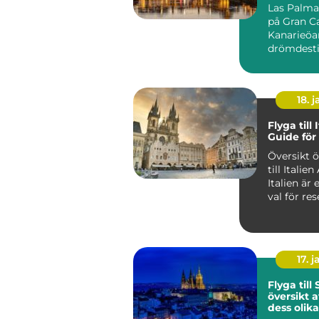
Las Palma
på Gran Ca
Kanarieöar
drömdesti
många res
Med s...
18. j
Flyga till 
Guide för
Översikt 
till Italien Att flyga till
Italien är 
val för re
söker...
17. j
Flyga till
översikt 
dess olika