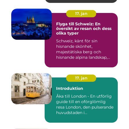
17. jan
Flyga till Schweiz: En
översikt av resan och dess
olika typer
Schweiz, känt för sin
hisnande skönhet,
majestätiska berg och
hisnande alpina landskap,
lockar besök...
17. jan
Introduktion
Åka till London - En utförlig
guide till en oförglömlig
resa London, den pulserande
huvudstaden i...