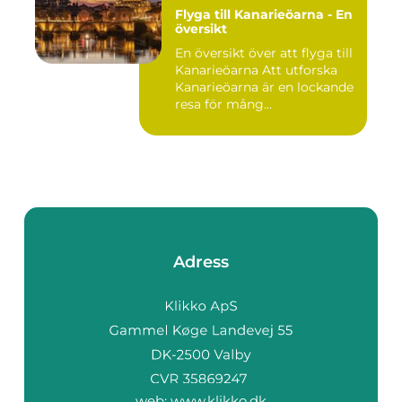
Flyga till Kanarieöarna - En
översikt
En översikt över att flyga till
Kanarieöarna Att utforska
Kanarieöarna är en lockande
resa för mång...
Adress
web:
www.klikko.dk