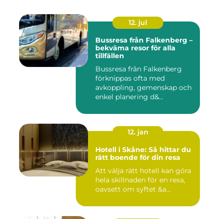
12. jul
Bussresa från Falkenberg –
bekväma resor för alla
tillfällen
Bussresa från Falkenberg
förknippas ofta med
avkoppling, gemenskap och
enkel planering d&...
12. jan
Hotell i Skåne: Så hittar du
rätt boende för din resa
Att välja rätt hotell kan göra
hela skillnaden för en resa,
oavsett om syftet &a...