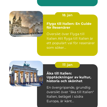
18. jan
Flyga till Italien: En Guide
för Resenärer
Översikt över Flyga till
Italien Att flyga till Italien är
ett populärt val för resenärer
som söker...
17. jan
Åka till Italien:
Upptäckningar av kultur,
historia och skönhet
En övergripande, grundlig
översikt över "åka till Italien"
Italien, beläget i södra
Europa, är känt...