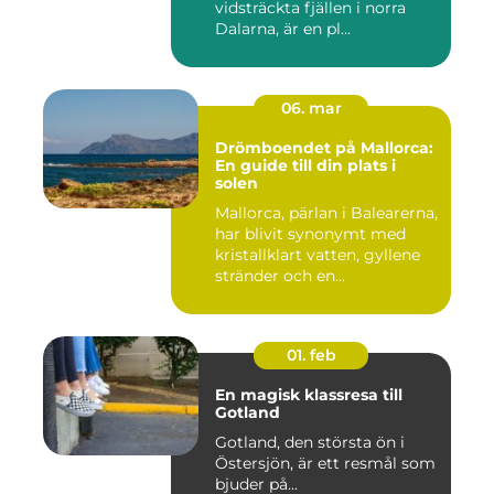
vidsträckta fjällen i norra
Dalarna, är en pl...
06. mar
Drömboendet på Mallorca:
En guide till din plats i
solen
Mallorca, pärlan i Balearerna,
har blivit synonymt med
kristallklart vatten, gyllene
stränder och en...
01. feb
En magisk klassresa till
Gotland
Gotland, den största ön i
Östersjön, är ett resmål som
bjuder på...