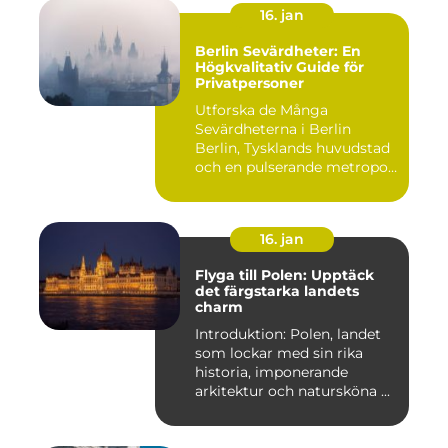
16. jan
Berlin Sevärdheter: En
Högkvalitativ Guide för
Privatpersoner
Utforska de Många
Sevärdheterna i Berlin
Berlin, Tysklands huvudstad
och en pulserande metropol,
er...
16. jan
Flyga till Polen: Upptäck
det färgstarka landets
charm
Introduktion: Polen, landet
som lockar med sin rika
historia, imponerande
arkitektur och natursköna ...