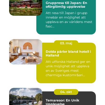
Gruppresa till Japan: En
oförglömlig upplevelse
Att resa till Japan i grupp
innebär en möjlighet att
uppleva en av världens mest
fasc...
03. maj
Dolda pärlor bland hotell i
Halland
Att utforska Halland ger en
unik möjlighet att uppleva
en av Sveriges mest
charmiga kustomr&ari...
04. okt
Temaresor: En Unik
Upplevelse