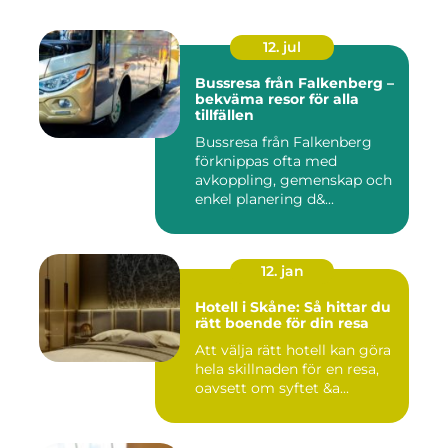
12. jul
Bussresa från Falkenberg –
bekväma resor för alla
tillfällen
Bussresa från Falkenberg
förknippas ofta med
avkoppling, gemenskap och
enkel planering d&...
12. jan
Hotell i Skåne: Så hittar du
rätt boende för din resa
Att välja rätt hotell kan göra
hela skillnaden för en resa,
oavsett om syftet &a...