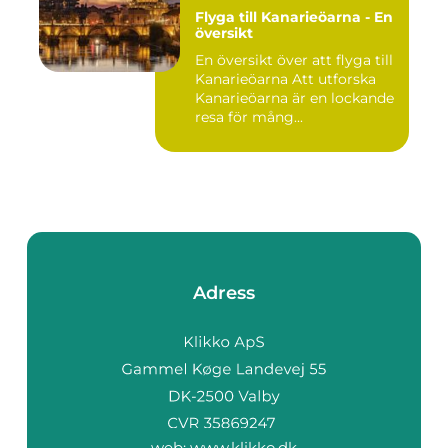
Flyga till Kanarieöarna - En
översikt
En översikt över att flyga till
Kanarieöarna Att utforska
Kanarieöarna är en lockande
resa för mång...
Adress
web:
www.klikko.dk