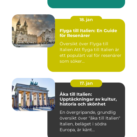
18. jan
Flyga till Italien: En Guide
för Resenärer
Översikt över Flyga till
Italien Att flyga till Italien är
ett populärt val för resenärer
som söker...
17. jan
Åka till Italien:
Upptäckningar av kultur,
historia och skönhet
En övergripande, grundlig
översikt över "åka till Italien"
Italien, beläget i södra
Europa, är känt...