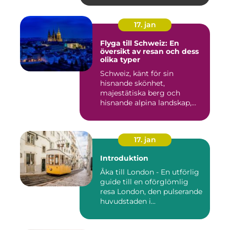
17. jan
Flyga till Schweiz: En
översikt av resan och dess
olika typer
Schweiz, känt för sin
hisnande skönhet,
majestätiska berg och
hisnande alpina landskap,
lockar besök...
17. jan
Introduktion
Åka till London - En utförlig
guide till en oförglömlig
resa London, den pulserande
huvudstaden i...