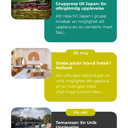
Gruppresa till Japan: En
oförglömlig upplevelse
Att resa till Japan i grupp
innebär en möjlighet att
uppleva en av världens mest
fasc...
03. maj
Dolda pärlor bland hotell i
Halland
Att utforska Halland ger en
unik möjlighet att uppleva
en av Sveriges mest
charmiga kustomr&ari...
04. okt
Temaresor: En Unik
Upplevelse