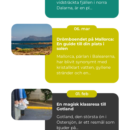
vidsträckta fjällen i norra
Dalarna, är en pl...
06. mar
Drömboendet på Mallorca:
En guide till din plats i
solen
Mallorca, pärlan i Balearerna,
har blivit synonymt med
kristallklart vatten, gyllene
stränder och en...
01. feb
En magisk klassresa till
Gotland
Gotland, den största ön i
Östersjön, är ett resmål som
bjuder på...