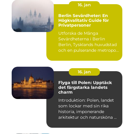
16. jan
Berlin Sevärdheter: En
Högkvalitativ Guide för
Privatpersoner
Utforska de Många
Sevärdheterna i Berlin
Berlin, Tysklands huvudstad
och en pulserande metropol,
er...
16. jan
Flyga till Polen: Upptäck
det färgstarka landets
charm
Introduktion: Polen, landet
som lockar med sin rika
historia, imponerande
arkitektur och natursköna ...