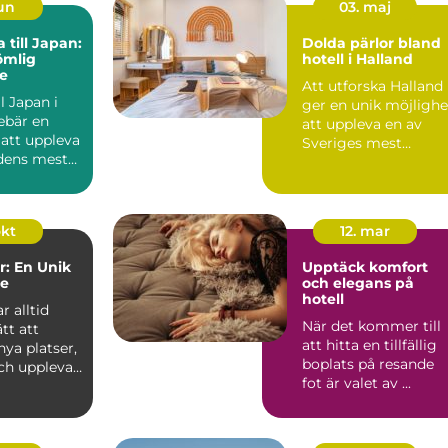
jun
03. maj
 till Japan:
Dolda pärlor bland
ömlig
hotell i Halland
e
Att utforska Halland
ll Japan i
ger en unik möjlighe
ebär en
att uppleva en av
 att uppleva
Sveriges mest
ldens mest
charmiga
kustomr&ari...
okt
12. mar
: En Unik
Upptäck komfort
se
och elegans på
hotell
r alltid
När det kommer till
ätt att
att hitta en tillfällig
ya platser,
boplats på resande
och uppleva
fot är valet av ...
.