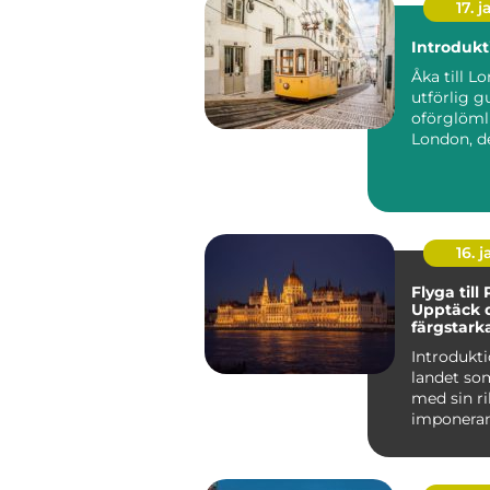
17. j
Introdukt
Åka till L
utförlig gu
oförglöml
London, d
pulserand
huvudstade
16. j
Flyga till
Upptäck 
färgstark
charm
Introdukti
landet so
med sin ri
imponera
arkitektur
natursköna