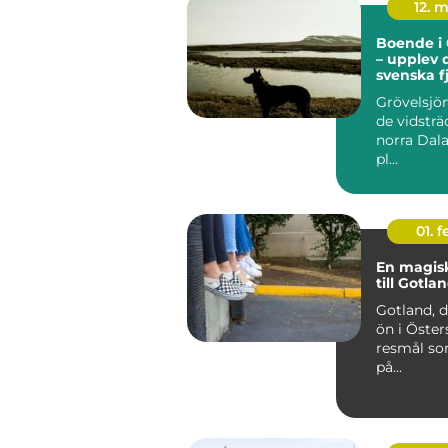
12. 
Boende i 
– upplev 
svenska f
Grövelsjön
de vidsträc
norra Dala
pl...
01. 
En magisk
till Gotla
Gotland, d
ön i Östers
resmål so
på...