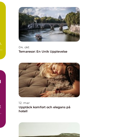
,
04. okt
..
Temaresor: En Unik Upplevelse
l
12. mar
t
Upptäck komfort och elegans på
hotell