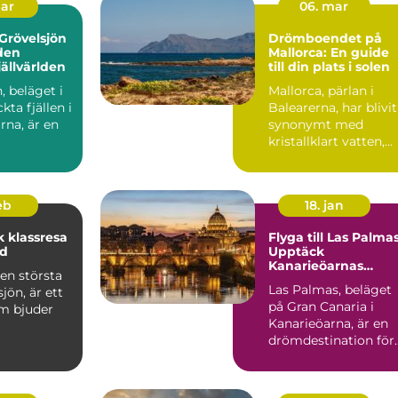
mar
06. mar
Grövelsjön
Drömboendet på
den
Mallorca: En guide
jällvärlden
till din plats i solen
, beläget i
Mallorca, pärlan i
kta fjällen i
Balearerna, har blivit
rna, är en
synonymt med
kristallklart vatten,
gyllene stränder och
en...
feb
18. jan
 klassresa
Flyga till Las Palmas
nd
Upptäck
Kanarieöarnas
en största
paradis
Las Palmas, beläget
jön, är ett
på Gran Canaria i
m bjuder
Kanarieöarna, är en
drömdestination för
många resenärer.
Med s...