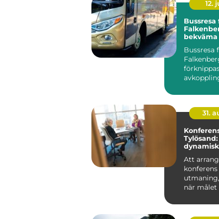
12. j
Bussresa 
Falkenber
bekväma r
alla tillfäl
Bussresa 
Falkenber
förknippa
avkopplin
gemenska
planering d
31. 
Konferens
Tylösand:
dynamisk
mötesplat
Att arrang
konferens
utmaning, 
när målet 
en...