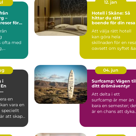
ul
12. jan
från
Hotell i Skåne: Så
g –
hittar du rätt
esor för
boende för din resa
len
från
Att välja rätt hotell
g
kan göra hela
s ofta med
skillnaden för en resa
g,
oavsett om syftet &a.
p och enkel
&...
aug
04. jun
 i
Surfcamp: Vägen til
 En
ditt drömäventyr
Att delta i ett
s vid havet
era en
surfcamp är mer än
 kan vara en
bara en semester; de
speciellt
är en chans att dyka
är att skapa
in i en...