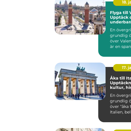
18. j
Flyga till
Upptäck 
underbar
stad
En övergr
grundlig ö
över Valencia Va
är en span
belägen v
Medelhavet
17. j
Åka till It
Upptäckn
kultur, hi
skönhet
En övergr
grundlig ö
över "åka ti
Italien, be
Europa, är 