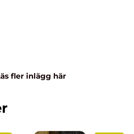
äs fler inlägg här
er