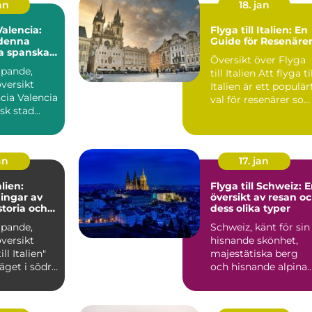
an
18. jan
 Valencia:
Flyga till Italien: En
denna
Guide för Resenäre
a spanska
Översikt över Flyga
ipande,
till Italien Att flyga till
versikt
Italien är ett populär
lencia
val för resenärer so
sk stad
söker...
id
s...
an
17. jan
alien:
Flyga till Schweiz: 
ingar av
översikt av resan o
storia och
dess olika typer
ipande,
Schweiz, känt för sin
versikt
hisnande skönhet,
ll Italien"
majestätiska berg
läget i södra
och hisnande alpina
känt...
landskap, lockar
besök...