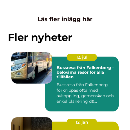
Läs fler inlägg här
Fler nyheter
12. jul
Bussresa från Falkenberg –
bekväma resor för alla
tillfällen
Bussresa från Falkenberg
förknippas ofta med
avkoppling, gemenskap och
enkel planering d&...
12. jan