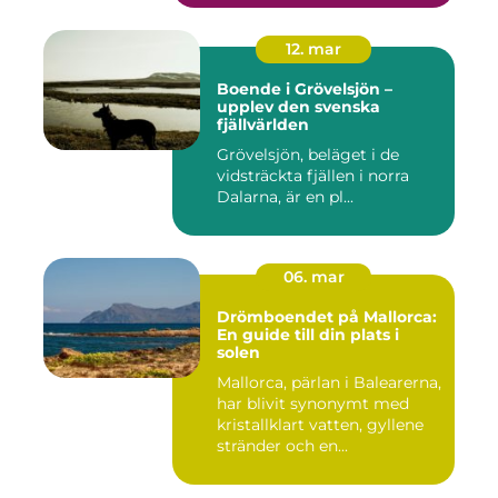
12. mar
Boende i Grövelsjön –
upplev den svenska
fjällvärlden
Grövelsjön, beläget i de
vidsträckta fjällen i norra
Dalarna, är en pl...
06. mar
Drömboendet på Mallorca:
En guide till din plats i
solen
Mallorca, pärlan i Balearerna,
har blivit synonymt med
kristallklart vatten, gyllene
stränder och en...