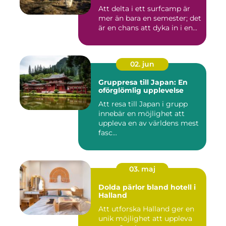
Att delta i ett surfcamp är
mer än bara en semester; det
är en chans att dyka in i en...
02. jun
Gruppresa till Japan: En
oförglömlig upplevelse
Att resa till Japan i grupp
innebär en möjlighet att
uppleva en av världens mest
fasc...
03. maj
Dolda pärlor bland hotell i
Halland
Att utforska Halland ger en
unik möjlighet att uppleva