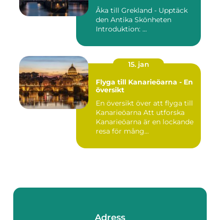
Åka till Grekland - Upptäck
den Antika Skönheten
Introduktion: ...
15. jan
Flyga till Kanarieöarna - En
översikt
En översikt över att flyga till
Kanarieöarna Att utforska
Kanarieöarna är en lockande
resa för mång...
Adress