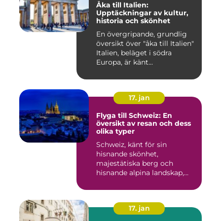
Åka till Italien:
Upptäckningar av kultur,
historia och skönhet
En övergripande, grundlig
översikt över "åka till Italien"
Italien, beläget i södra
Europa, är känt...
17. jan
Flyga till Schweiz: En
översikt av resan och dess
olika typer
Schweiz, känt för sin
hisnande skönhet,
majestätiska berg och
hisnande alpina landskap,
lockar besök...
17. jan