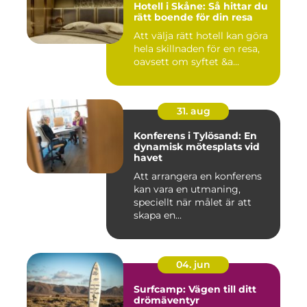
Hotell i Skåne: Så hittar du
rätt boende för din resa
Att välja rätt hotell kan göra
hela skillnaden för en resa,
oavsett om syftet &a...
31. aug
Konferens i Tylösand: En
dynamisk mötesplats vid
havet
Att arrangera en konferens
kan vara en utmaning,
speciellt när målet är att
skapa en...
04. jun
Surfcamp: Vägen till ditt
drömäventyr