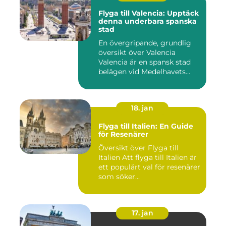
Flyga till Valencia: Upptäck
denna underbara spanska
stad
En övergripande, grundlig
översikt över Valencia
Valencia är en spansk stad
belägen vid Medelhavets...
18. jan
Flyga till Italien: En Guide
för Resenärer
Översikt över Flyga till
Italien Att flyga till Italien är
ett populärt val för resenärer
som söker...
17. jan