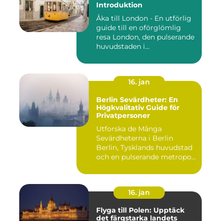
Introduktion
Åka till London - En utförlig
guide till en oförglömlig
resa London, den pulserande
huvudstaden i...
16. jan
Berlin Sevärdheter: En
Högkvalitativ Guide för
Privatpersoner
Utforska de Många
Sevärdheterna i Berlin
Berlin, Tysklands huvudstad
och en pulserande metropol,
er...
16. jan
Flyga till Polen: Upptäck
det färgstarka landets