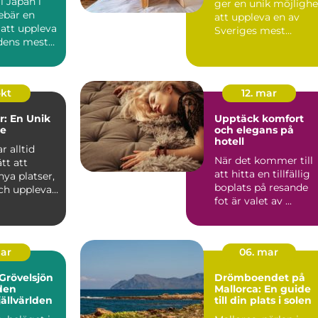
ll Japan i
ger en unik möjlighe
ebär en
att uppleva en av
 att uppleva
Sveriges mest
ldens mest
charmiga
kustomr&ari...
okt
12. mar
: En Unik
Upptäck komfort
se
och elegans på
hotell
r alltid
När det kommer till
ätt att
att hitta en tillfällig
ya platser,
boplats på resande
och uppleva
fot är valet av ...
.
mar
06. mar
Grövelsjön
Drömboendet på
den
Mallorca: En guide
jällvärlden
till din plats i solen