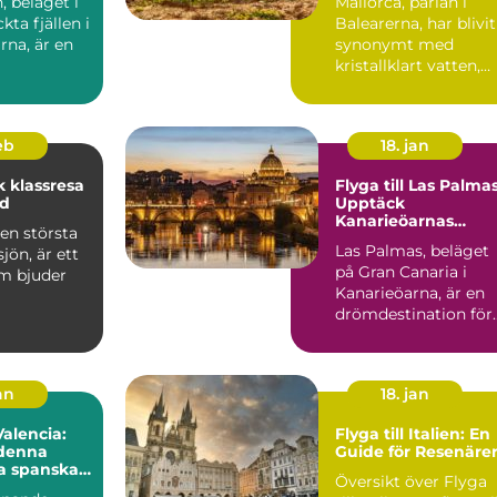
, beläget i
Mallorca, pärlan i
kta fjällen i
Balearerna, har blivit
rna, är en
synonymt med
kristallklart vatten,
gyllene stränder och
en...
feb
18. jan
 klassresa
Flyga till Las Palmas
nd
Upptäck
Kanarieöarnas
en största
paradis
Las Palmas, beläget
jön, är ett
på Gran Canaria i
m bjuder
Kanarieöarna, är en
drömdestination för
många resenärer.
Med s...
an
18. jan
 Valencia:
Flyga till Italien: En
denna
Guide för Resenäre
a spanska
Översikt över Flyga