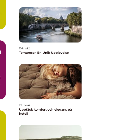
,
..
04. okt
l
Temaresor: En Unik Upplevelse
t
12. mar
Upptäck komfort och elegans på
hotell