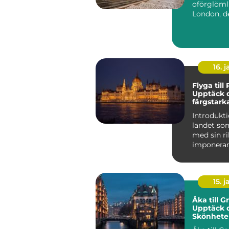
oförglöml
London, d
pulserand
huvudstade
16. j
Flyga till
Upptäck 
färgstark
charm
Introdukti
landet so
med sin ri
imponera
arkitektur
natursköna
15. j
Åka till G
Upptäck 
Skönhete