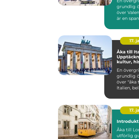
En övergr
grundlig ö
över Valencia Va
är en span
belägen v
Medelhavet
17. j
Åka till It
Upptäckn
kultur, hi
skönhet
En övergr
grundlig ö
över "åka ti
Italien, be
Europa, är 
17. j
Introdukt
Åka till L
utförlig gu