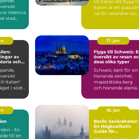
ipande,
till Italien Att flyga till
versikt
Italien är ett populär
lencia
val för resenärer so
sk stad
söker...
id
s...
an
17. jan
alien:
Flyga till Schweiz: 
ingar av
översikt av resan o
storia och
dess olika typer
ipande,
Schweiz, känt för sin
versikt
hisnande skönhet,
ll Italien"
majestätiska berg
läget i södra
och hisnande alpina
känt...
landskap, lockar
besök...
an
16. jan
ion
Berlin Sevärdheter:
En Högkvalitativ
ondon - En
Guide för
ide till en
Privatpersoner