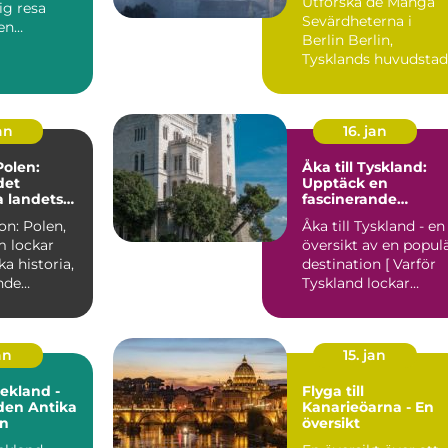
Utforska de Många
ig resa
Sevärdheterna i
en
Berlin Berlin,
e
Tysklands huvudstad
n i...
och en pulserande
metropol, er...
an
16. jan
 Polen:
Åka till Tyskland:
det
Upptäck en
a landets
fascinerande
destination i hjärtat
on: Polen,
Åka till Tyskland - en
av Europa
m lockar
översikt av en popul
ka historia,
destination [ Varför
nde
Tyskland lockar
 och
besökare från hel...
 ...
an
15. jan
rekland -
Flyga till
den Antika
Kanarieöarna - En
n
översikt