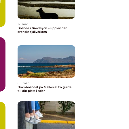
t
12. mar
Boende i Grövelsjön – upplev den
svenska fjällvärlden
06. mar
Drömboendet på Mallorca: En guide
till din plats i solen