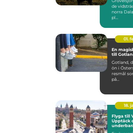
Grövelsjön
de vidsträc
norra Dala
pl...
01. 
En magisk
till Gotla
Gotland, d
ön i Östers
resmål so
på...
18. j
Flyga till
Upptäck 
underbar
stad