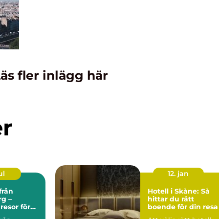
äs fler inlägg här
er
ul
12. jan
från
Hotell i Skåne: Så
g –
hittar du rätt
esor för
boende för din resa
len