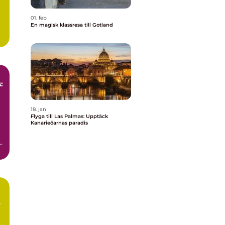
01. feb
En magisk klassresa till Gotland
:
18. jan
Flyga till Las Palmas: Upptäck
Kanarieöarnas paradis
r