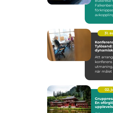
Bussresa 
Falkenber
förknippa
avkopplin
gemenska
planering d
31. 
Konferens
Tylösand:
dynamisk
mötesplat
Att arrang
konferens
utmaning, 
när målet 
en...
02. 
Gruppresa
En oförgl
upplevels