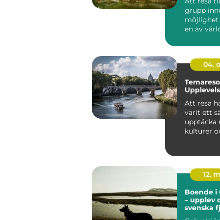
Att resa ti
grupp inn
möjlighet
en av vär
fasc...
04. 
Temaresor
Upplevel
Att resa ha
varit ett s
upptäcka n
kulturer 
minnesv&..
12. 
Boende i 
– upplev 
svenska f