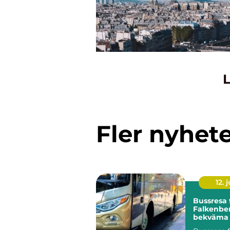
L
Fler nyhet
12. j
Bussresa 
Falkenber
bekväma r
alla tillfäl