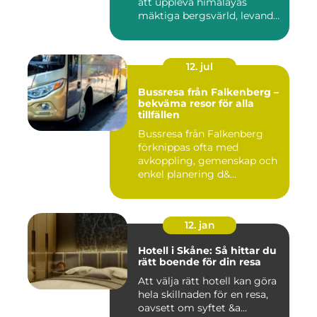
att uppleva himalayas
mäktiga bergsvärld, levande
h...
12. jul
Bussresa från Falkenberg –
bekväma resor för alla
tillfällen
Bussresa från Falkenberg
förknippas ofta med
avkoppling, gemenskap och
enkel planering d&...
12. jan
Hotell i Skåne: Så hittar du
rätt boende för din resa
Att välja rätt hotell kan göra
hela skillnaden för en resa,
oavsett om syftet &a...