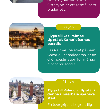
Gotland, den största ön i
Östersjön, är ett resmål som
bjuder på...
18. jan
Flyga till Las Palmas:
Upptäck Kanarieöarnas
paradis
Las Palmas, beläget på Gran
Canaria i Kanarieöarna, är en
drömdestination för många
resenärer. Med s...
18. jan
Flyga till Valencia: Upptäck
denna underbara spanska
stad
En övergripande, grundlig