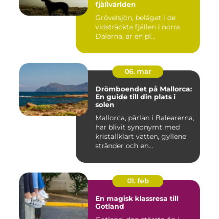
fjällvärlden
Grövelsjön, beläget i de
vidsträckta fjällen i norra
Dalarna, är en pl...
06. mar
Drömboendet på Mallorca:
En guide till din plats i
solen
Mallorca, pärlan i Balearerna,
har blivit synonymt med
kristallklart vatten, gyllene
stränder och en...
01. feb
En magisk klassresa till
Gotland