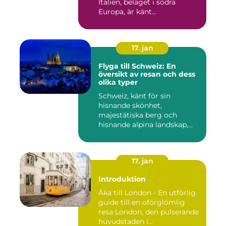
Italien, beläget i södra
Europa, är känt...
17. jan
Flyga till Schweiz: En
översikt av resan och dess
olika typer
Schweiz, känt för sin
hisnande skönhet,
majestätiska berg och
hisnande alpina landskap,
lockar besök...
17. jan
Introduktion
Åka till London - En utförlig
guide till en oförglömlig
resa London, den pulserande
huvudstaden i...