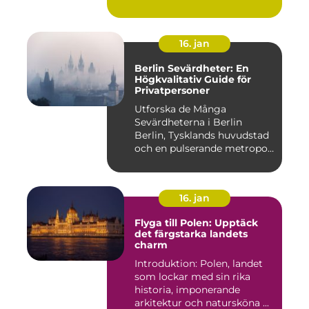
16. jan
Berlin Sevärdheter: En
Högkvalitativ Guide för
Privatpersoner
Utforska de Många
Sevärdheterna i Berlin
Berlin, Tysklands huvudstad
och en pulserande metropol,
er...
16. jan
Flyga till Polen: Upptäck
det färgstarka landets
charm
Introduktion: Polen, landet
som lockar med sin rika
historia, imponerande
arkitektur och natursköna ...