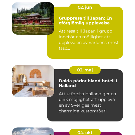
02. jun
Gruppresa till Japan: En
oförglömlig upplevelse
Att resa till Japan i grupp
innebär en möjlighet att
uppleva en av världens mest
fasc...
03. maj
Dolda pärlor bland hotell i
Halland
Att utforska Halland ger en
unik möjlighet att uppleva
en av Sveriges mest
charmiga kustomr&ari...
04. okt