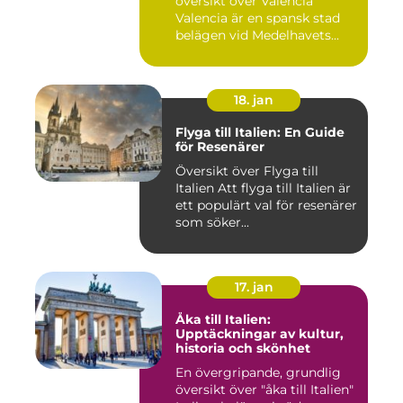
översikt över Valencia
Valencia är en spansk stad
belägen vid Medelhavets...
18. jan
Flyga till Italien: En Guide
för Resenärer
Översikt över Flyga till
Italien Att flyga till Italien är
ett populärt val för resenärer
som söker...
17. jan
Åka till Italien:
Upptäckningar av kultur,
historia och skönhet
En övergripande, grundlig
översikt över "åka till Italien"