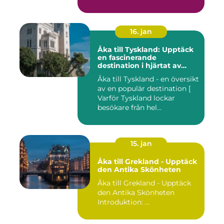
16. jan
Åka till Tyskland: Upptäck
en fascinerande
destination i hjärtat av
Europa
Åka till Tyskland - en översikt
av en populär destination [
Varför Tyskland lockar
besökare från hel...
15. jan
Åka till Grekland - Upptäck
den Antika Skönheten
Åka till Grekland - Upptäck
den Antika Skönheten
Introduktion: ...