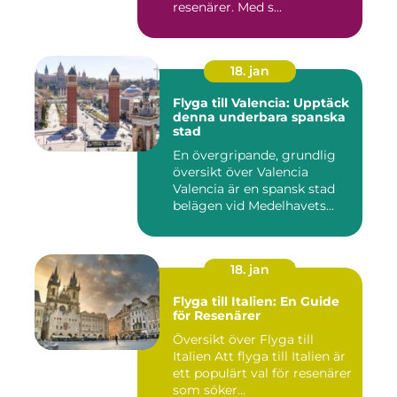
resenärer. Med s...
18. jan
Flyga till Valencia: Upptäck
denna underbara spanska
stad
En övergripande, grundlig
översikt över Valencia
Valencia är en spansk stad
belägen vid Medelhavets...
18. jan
Flyga till Italien: En Guide
för Resenärer
Översikt över Flyga till
Italien Att flyga till Italien är
ett populärt val för resenärer
som söker...