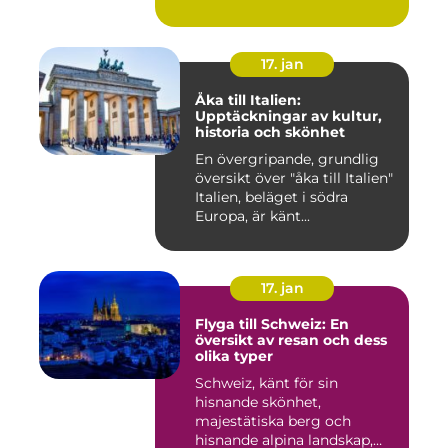
17. jan
Åka till Italien:
Upptäckningar av kultur,
historia och skönhet
En övergripande, grundlig
översikt över "åka till Italien"
Italien, beläget i södra
Europa, är känt...
17. jan
Flyga till Schweiz: En
översikt av resan och dess
olika typer
Schweiz, känt för sin
hisnande skönhet,
majestätiska berg och
hisnande alpina landskap,