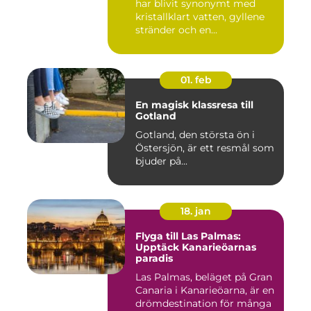
har blivit synonymt med
kristallklart vatten, gyllene
stränder och en...
01. feb
En magisk klassresa till
Gotland
Gotland, den största ön i
Östersjön, är ett resmål som
bjuder på...
18. jan
Flyga till Las Palmas:
Upptäck Kanarieöarnas
paradis
Las Palmas, beläget på Gran
Canaria i Kanarieöarna, är en
drömdestination för många