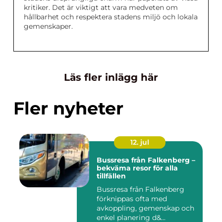
kritiker. Det är viktigt att vara medveten om
hållbarhet och respektera stadens miljö och lokala
gemenskaper.
Läs fler inlägg här
Fler nyheter
12. jul
Bussresa från Falkenberg –
bekväma resor för alla
tillfällen
Bussresa från Falkenberg
förknippas ofta med
avkoppling, gemenskap och
enkel planering d&...