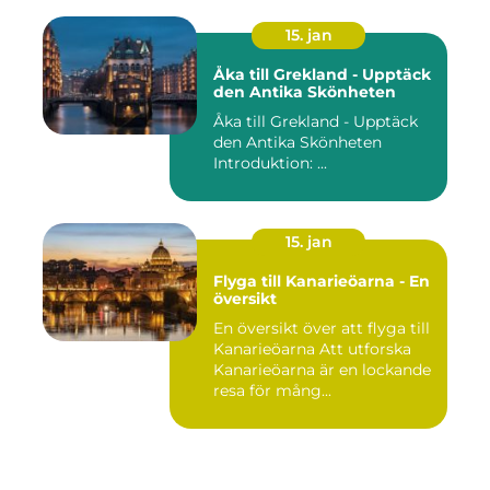
15. jan
Åka till Grekland - Upptäck
den Antika Skönheten
Åka till Grekland - Upptäck
den Antika Skönheten
Introduktion: ...
15. jan
Flyga till Kanarieöarna - En
översikt
En översikt över att flyga till
Kanarieöarna Att utforska
Kanarieöarna är en lockande
resa för mång...