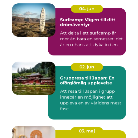
04. jun
Surfcamp: Vägen till ditt
drömäventyr
Att delta i ett surfcamp är
mer än bara en semester; det
är en chans att dyka in i en...
02. jun
Gruppresa till Japan: En
oförglömlig upplevelse
Att resa till Japan i grupp
innebär en möjlighet att
uppleva en av världens mest
fasc...
03. maj