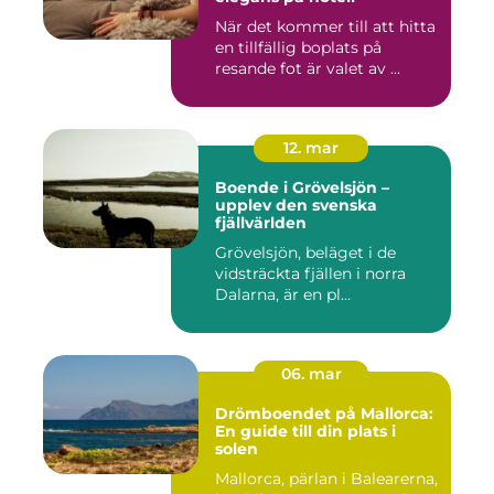
När det kommer till att hitta
en tillfällig boplats på
resande fot är valet av ...
12. mar
Boende i Grövelsjön –
upplev den svenska
fjällvärlden
Grövelsjön, beläget i de
vidsträckta fjällen i norra
Dalarna, är en pl...
06. mar
Drömboendet på Mallorca:
En guide till din plats i
solen
Mallorca, pärlan i Balearerna,