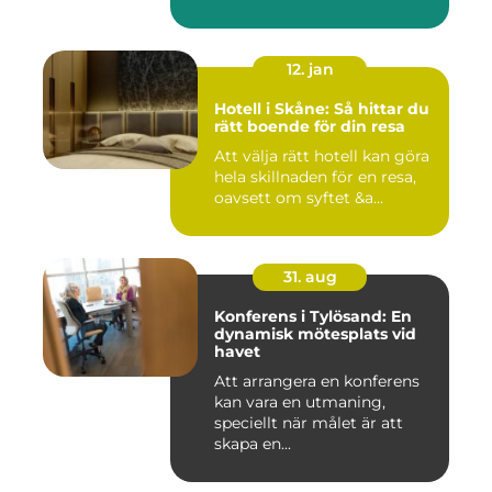
12. jan
Hotell i Skåne: Så hittar du
rätt boende för din resa
Att välja rätt hotell kan göra
hela skillnaden för en resa,
oavsett om syftet &a...
31. aug
Konferens i Tylösand: En
dynamisk mötesplats vid
havet
Att arrangera en konferens
kan vara en utmaning,
speciellt när målet är att
skapa en...