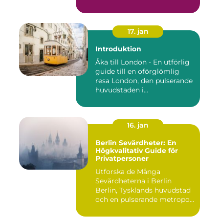
lockar besök...
17. jan
Introduktion
Åka till London - En utförlig
guide till en oförglömlig
resa London, den pulserande
huvudstaden i...
16. jan
Berlin Sevärdheter: En
Högkvalitativ Guide för
Privatpersoner
Utforska de Många
Sevärdheterna i Berlin
Berlin, Tysklands huvudstad
och en pulserande metropol,
er...