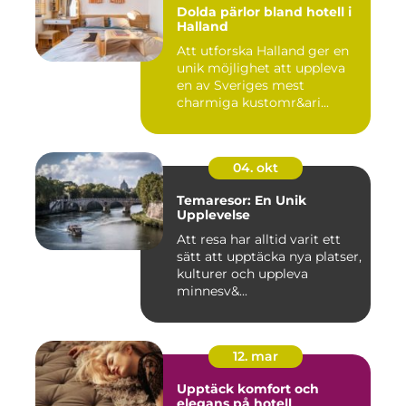
Dolda pärlor bland hotell i
Halland
Att utforska Halland ger en
unik möjlighet att uppleva
en av Sveriges mest
charmiga kustomr&ari...
04. okt
Temaresor: En Unik
Upplevelse
Att resa har alltid varit ett
sätt att upptäcka nya platser,
kulturer och uppleva
minnesv&...
12. mar
Upptäck komfort och
elegans på hotell