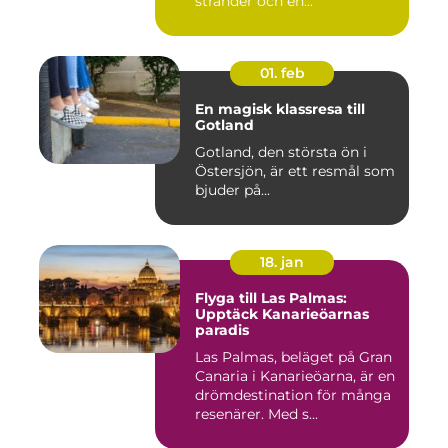
stränder och en...
01. feb
En magisk klassresa till
Gotland
Gotland, den största ön i
Östersjön, är ett resmål som
bjuder på...
18. jan
Flyga till Las Palmas:
Upptäck Kanarieöarnas
paradis
Las Palmas, beläget på Gran
Canaria i Kanarieöarna, är en
drömdestination för många
resenärer. Med s...