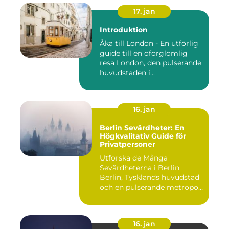
17. jan
Introduktion
Åka till London - En utförlig
guide till en oförglömlig
resa London, den pulserande
huvudstaden i...
16. jan
Berlin Sevärdheter: En
Högkvalitativ Guide för
Privatpersoner
Utforska de Många
Sevärdheterna i Berlin
Berlin, Tysklands huvudstad
och en pulserande metropol,
er...
16. jan