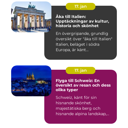
17. jan
Åka till Italien:
Upptäckningar av kultur,
historia och skönhet
En övergripande, grundlig
översikt över "åka till Italien"
Italien, beläget i södra
Europa, är känt...
17. jan
Flyga till Schweiz: En
översikt av resan och dess
olika typer
Schweiz, känt för sin
hisnande skönhet,
majestätiska berg och
hisnande alpina landskap,
lockar besök...