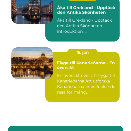
Åka till Grekland - Upptäck
den Antika Skönheten
Åka till Grekland - Upptäck
den Antika Skönheten
Introduktion: ...
15. jan
Flyga till Kanarieöarna - En
översikt
En översikt över att flyga till
Kanarieöarna Att utforska
Kanarieöarna är en lockande
resa för mång...