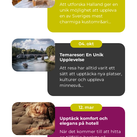
Att utforska Halland ger en
unik möjlighet att uppleva
en av Sveriges mest
charmiga kustomr&ari...
04. okt
Temaresor: En Unik
Upplevelse
Att resa har alltid varit ett
sätt att upptäcka nya platser,
kulturer och uppleva
minnesv&...
12. mar
Upptäck komfort och
elegans på hotell
När det kommer till att hitta