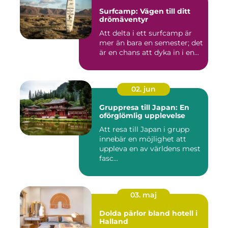
Surfcamp: Vägen till ditt
drömäventyr
Att delta i ett surfcamp är
mer än bara en semester; det
är en chans att dyka in i en...
02. jun
Gruppresa till Japan: En
oförglömlig upplevelse
Att resa till Japan i grupp
innebär en möjlighet att
uppleva en av världens mest
fasc...
03. maj
Dolda pärlor bland hotell i
Halland