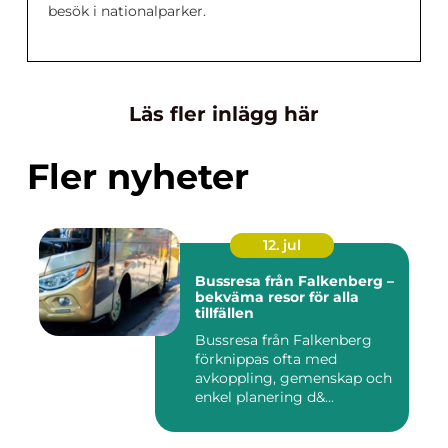
besök i nationalparker.
Läs fler inlägg här
Fler nyheter
12. jul
Bussresa från Falkenberg –
bekväma resor för alla
tillfällen
Bussresa från Falkenberg
förknippas ofta med
avkoppling, gemenskap och
enkel planering d&...