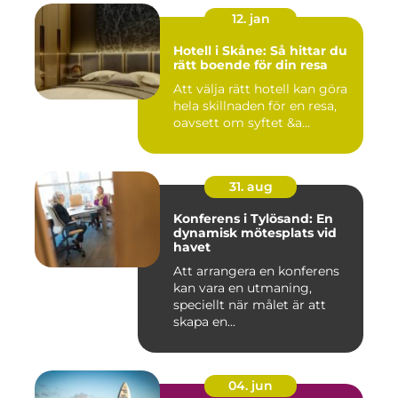
12. jan
Hotell i Skåne: Så hittar du
rätt boende för din resa
Att välja rätt hotell kan göra
hela skillnaden för en resa,
oavsett om syftet &a...
31. aug
Konferens i Tylösand: En
dynamisk mötesplats vid
havet
Att arrangera en konferens
kan vara en utmaning,
speciellt när målet är att
skapa en...
04. jun