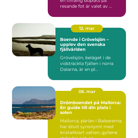
en tillfällig boplats på
resande fot är valet av ...
12. mar
Boende i Grövelsjön –
upplev den svenska
fjällvärlden
Grövelsjön, beläget i de
vidsträckta fjällen i norra
Dalarna, är en pl...
06. mar
Drömboendet på Mallorca:
En guide till din plats i
solen
Mallorca, pärlan i Balearerna,
har blivit synonymt med
kristallklart vatten, gyllene