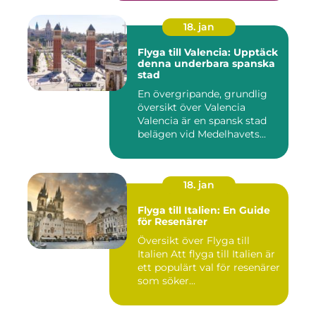
18. jan
Flyga till Valencia: Upptäck
denna underbara spanska
stad
En övergripande, grundlig
översikt över Valencia
Valencia är en spansk stad
belägen vid Medelhavets...
18. jan
Flyga till Italien: En Guide
för Resenärer
Översikt över Flyga till
Italien Att flyga till Italien är
ett populärt val för resenärer
som söker...