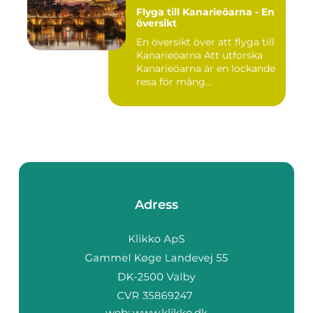
Flyga till Kanarieöarna - En
översikt
En översikt över att flyga till
Kanarieöarna Att utforska
Kanarieöarna är en lockande
resa för mång...
Adress
web:
www.klikko.dk