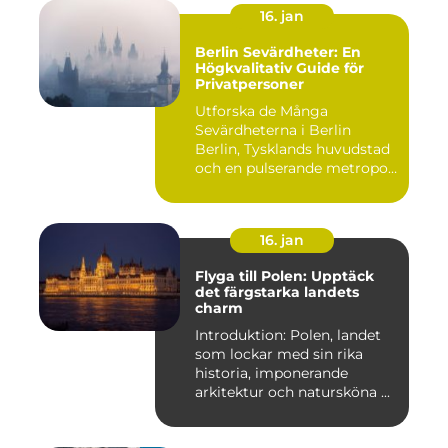
16. jan
Berlin Sevärdheter: En
Högkvalitativ Guide för
Privatpersoner
Utforska de Många
Sevärdheterna i Berlin
Berlin, Tysklands huvudstad
och en pulserande metropol,
er...
16. jan
Flyga till Polen: Upptäck
det färgstarka landets
charm
Introduktion: Polen, landet
som lockar med sin rika
historia, imponerande
arkitektur och natursköna ...