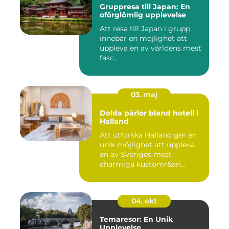
Gruppresa till Japan: En
oförglömlig upplevelse
Att resa till Japan i grupp
innebär en möjlighet att
uppleva en av världens mest
fasc...
03. maj
Dolda pärlor bland hotell i
Halland
Att utforska Halland ger en
unik möjlighet att uppleva
en av Sveriges mest
charmiga kustomr&ari...
04. okt
Temaresor: En Unik
Upplevelse