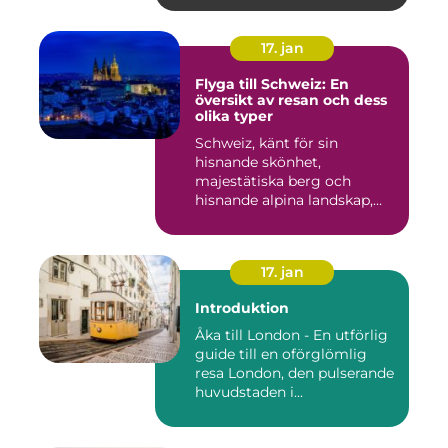
17. jan
Flyga till Schweiz: En
översikt av resan och dess
olika typer
Schweiz, känt för sin
hisnande skönhet,
majestätiska berg och
hisnande alpina landskap,
lockar besök...
17. jan
Introduktion
Åka till London - En utförlig
guide till en oförglömlig
resa London, den pulserande
huvudstaden i...