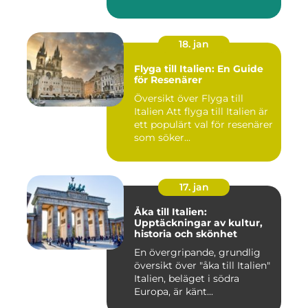
18. jan
Flyga till Italien: En Guide
för Resenärer
Översikt över Flyga till
Italien Att flyga till Italien är
ett populärt val för resenärer
som söker...
17. jan
Åka till Italien:
Upptäckningar av kultur,
historia och skönhet
En övergripande, grundlig
översikt över "åka till Italien"
Italien, beläget i södra
Europa, är känt...