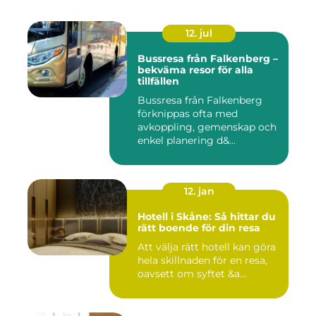
12. jul
Bussresa från Falkenberg –
bekväma resor för alla
tillfällen
Bussresa från Falkenberg
förknippas ofta med
avkoppling, gemenskap och
enkel planering d&...
12. jan
Hotell i Skåne: Så hittar du
rätt boende för din resa
Att välja rätt hotell kan göra
hela skillnaden för en resa,
oavsett om syftet &a...