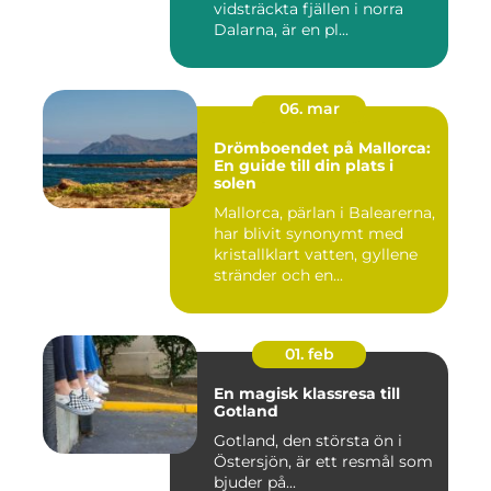
vidsträckta fjällen i norra
Dalarna, är en pl...
06. mar
Drömboendet på Mallorca:
En guide till din plats i
solen
Mallorca, pärlan i Balearerna,
har blivit synonymt med
kristallklart vatten, gyllene
stränder och en...
01. feb
En magisk klassresa till
Gotland
Gotland, den största ön i
Östersjön, är ett resmål som
bjuder på...