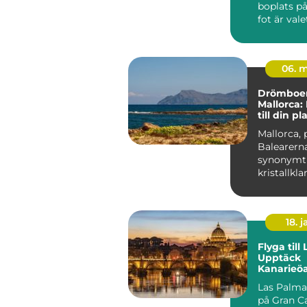
boplats p
fot är valet
06. 
Drömboe
Mallorca:
till din pl
Mallorca, 
Balearerna
synonymt
kristallkla
gyllene st
en...
18. j
Flyga till
Upptäck
Kanarieö
paradis
Las Palma
på Gran Ca