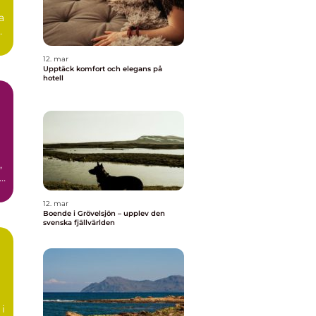
a
12. mar
Upptäck komfort och elegans på
hotell
,
12. mar
Boende i Grövelsjön – upplev den
svenska fjällvärlden
n
 i