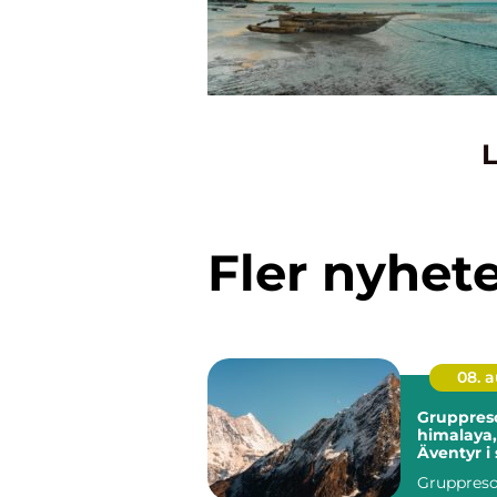
L
Fler nyhet
08. 
Gruppres
himalaya,
Äventyr 
resa
Gruppreso