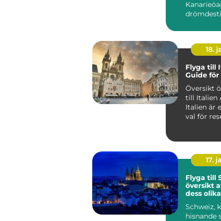
Kanarieöar
drömdesti
många res
Med s...
18. j
Flyga till 
Guide för
Översikt 
till Italien Att flyga till
Italien är 
val för re
söker...
17. j
Flyga till
översikt 
dess olika
Schweiz, k
hisnande 