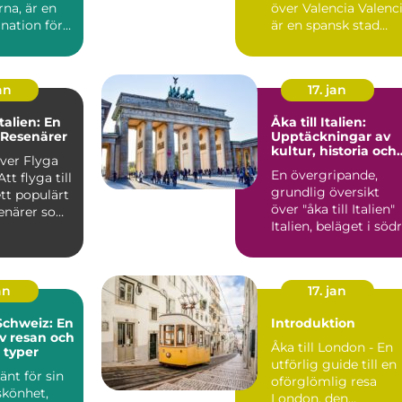
na, är en
över Valencia Valencia
nation för
är en spansk stad
enärer.
belägen vid
Medelhavets...
an
17. jan
Italien: En
Åka till Italien:
 Resenärer
Upptäckningar av
kultur, historia och
över Flyga
skönhet
En övergripande,
grundlig översikt
ett populärt
över "åka till Italien"
senärer som
Italien, beläget i söd
Europa, är känt...
an
17. jan
 Schweiz: En
Introduktion
av resan och
Åka till London - En
 typer
utförlig guide till en
änt för sin
oförglömlig resa
skönhet,
London, den