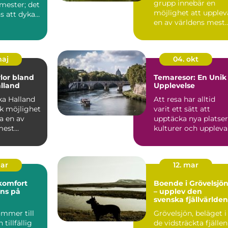
grupp innebär en
mester; det
möjlighet att upplev
s att dyka
en av världens mest
fasc...
maj
04. okt
lor bland
Temaresor: En Unik
alland
Upplevelse
ka Halland
Att resa har alltid
ik möjlighet
varit ett sätt att
a en av
upptäcka nya platser
mest
kulturer och uppleva
minnesv&...
i...
mar
12. mar
komfort
Boende i Grövelsjö
ns på
– upplev den
svenska fjällvärlden
ommer till
Grövelsjön, beläget i
 tillfällig
de vidsträckta fjällen