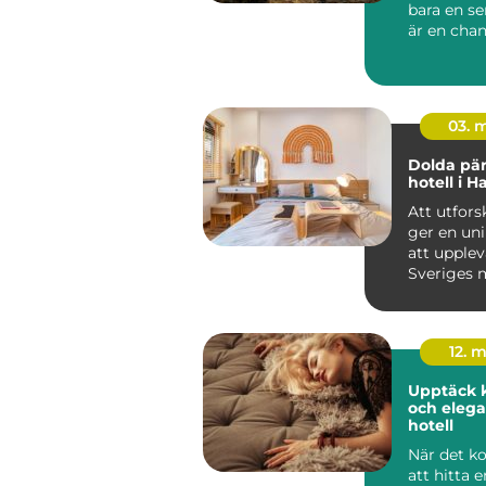
bara en se
är en chan
in i en...
03. 
Dolda pär
hotell i H
Att utfors
ger en un
att upplev
Sveriges 
charmiga
kustomr&ar
12. 
Upptäck 
och elega
hotell
När det k
att hitta en