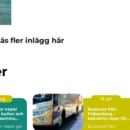
äs fler inlägg här
er
aug
12. jul
or nepal
Bussresa från
 kultur och
Falkenberg –
i samma
bekväma resor för
alla tillfällen
r nepal ger
Bussresa från