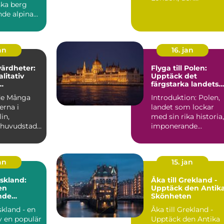
ska berg
pulserande
nde alpina
huvudstaden i...
lockar
an
16. jan
värdheter:
Flyga till Polen:
litativ
Upptäck det
färgstarka landets
soner
charm
de Många
Introduktion: Polen,
erna i
landet som lockar
med sin rika historia,
 huvudstad
imponerande
lserande
arkitektur och
r...
natursköna ...
an
15. jan
yskland:
Åka till Grekland -
en
Upptäck den Antik
nde
Skönheten
n i hjärtat
skland - en
Åka till Grekland -
a
v en populär
Upptäck den Antika