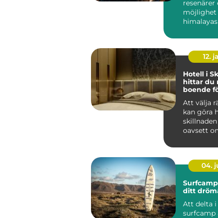
resenärer 
möjlighet
himalayas
bergsvärld
h...
12. j
Hotell i S
hittar du 
boende fö
Att välja r
kan göra 
skillnaden
oavsett om
04. 
Surfcamp:
ditt dröm
Att delta i
surfcamp 