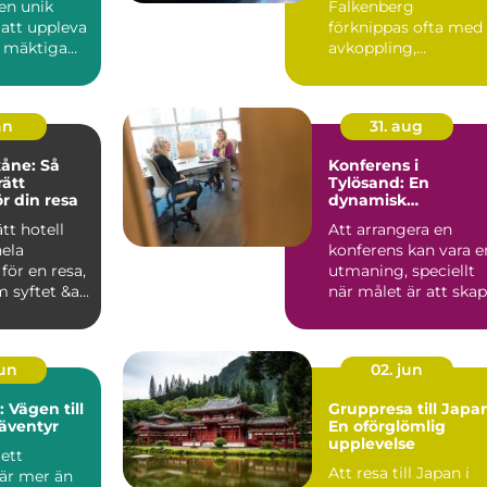
en unik
Falkenberg
 att uppleva
förknippas ofta med
 mäktiga
avkoppling,
, levande
gemenskap och enke
planering d&...
an
31. aug
kåne: Så
Konferens i
rätt
Tylösand: En
r din resa
dynamisk
mötesplats vid hav
ätt hotell
Att arrangera en
hela
konferens kan vara e
 för en resa,
utmaning, speciellt
 syftet &a...
när målet är att ska
en...
jun
02. jun
 Vägen till
Gruppresa till Japa
äventyr
En oförglömlig
upplevelse
 ett
Att resa till Japan i
är mer än