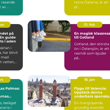
å resande
norra Dalarna, är en
 av ...
pl...
mar
01. feb
ndet på
En magisk klassres
 En guide
till Gotland
ats i solen
Gotland, den största
pärlan i
ön i Östersjön, är ett
, har blivit
resmål som bjuder
 med
på...
rt vatten,
ränder och
an
18. jan
 Las Palmas:
Flyga till Valencia:
Upptäck denna
arnas
underbara spanska
stad
s, beläget
En övergripande,
naria i
grundlig översikt