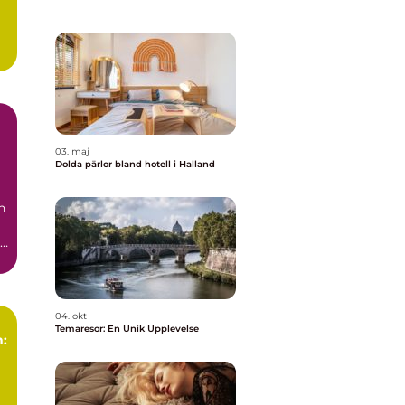
l
03. maj
Dolda pärlor bland hotell i Halland
et
n
pa
04. okt
Temaresor: En Unik Upplevelse
n: