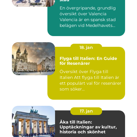
En övergripande, grundlig
översikt över Valencia
Valencia är en spansk stad
belägen vid Medelhavets...
18. jan
Flyga till Italien: En Guide
för Resenärer
Översikt över Flyga till
Italien Att flyga till Italien är
ett populärt val för resenärer
som söker...
17. jan
Åka till Italien:
Upptäckningar av kultur,
historia och skönhet