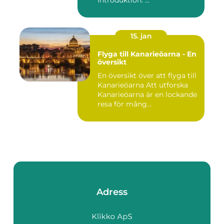
Introduktion: ...
15. jan
Flyga till Kanarieöarna - En
översikt
En översikt över att flyga till
Kanarieöarna Att utforska
Kanarieöarna är en lockande
resa för mång...
Adress