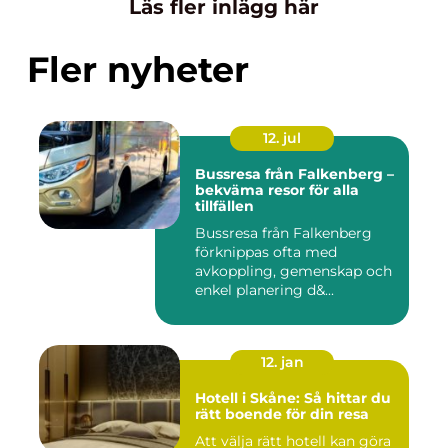
Läs fler inlägg här
Fler nyheter
12. jul
Bussresa från Falkenberg –
bekväma resor för alla
tillfällen
Bussresa från Falkenberg
förknippas ofta med
avkoppling, gemenskap och
enkel planering d&...
12. jan
Hotell i Skåne: Så hittar du
rätt boende för din resa
Att välja rätt hotell kan göra