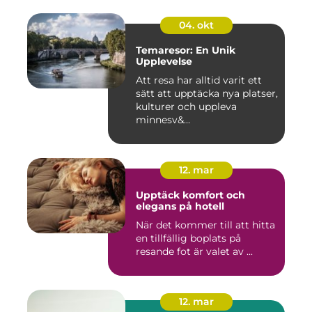
04. okt
Temaresor: En Unik
Upplevelse
Att resa har alltid varit ett
sätt att upptäcka nya platser,
kulturer och uppleva
minnesv&...
12. mar
Upptäck komfort och
elegans på hotell
När det kommer till att hitta
en tillfällig boplats på
resande fot är valet av ...
12. mar