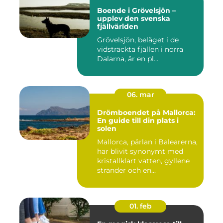
Boende i Grövelsjön –
upplev den svenska
fjällvärlden
Grövelsjön, beläget i de
vidsträckta fjällen i norra
Dalarna, är en pl...
06. mar
Drömboendet på Mallorca:
En guide till din plats i
solen
Mallorca, pärlan i Balearerna,
har blivit synonymt med
kristallklart vatten, gyllene
stränder och en...
01. feb