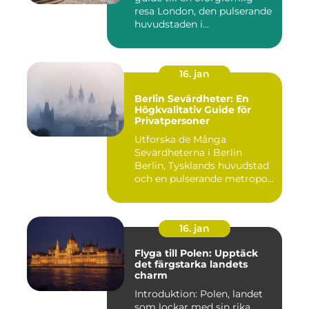
resa London, den pulserande
huvudstaden i...
16. jan
Berlin Sevärdheter: En
Högkvalitativ Guide för
Privatpersoner
Utforska de Många
Sevärdheterna i Berlin
Berlin, Tysklands huvudstad
och en pulserande metropol,
er...
16. jan
Flyga till Polen: Upptäck
det färgstarka landets
charm
Introduktion: Polen, landet
som lockar med sin rika