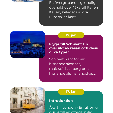
En övergripande, grundlig
översikt över "åka till Italien"
Italien, beläget i södra
Europa, är känt...
17. jan
Flyga till Schweiz: En
översikt av resan och dess
olika typer
Schweiz, känt för sin
hisnande skönhet,
majestätiska berg och
hisnande alpina landskap,
lockar besök...
17. jan
Introduktion
Åka till London - En utförlig
guide till en oförglömlig