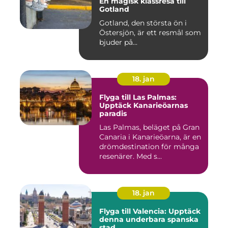
En magisk klassresa till
Gotland
Gotland, den största ön i
Östersjön, är ett resmål som
bjuder på...
18. jan
Flyga till Las Palmas:
Upptäck Kanarieöarnas
paradis
Las Palmas, beläget på Gran
Canaria i Kanarieöarna, är en
drömdestination för många
resenärer. Med s...
18. jan
Flyga till Valencia: Upptäck
denna underbara spanska
stad