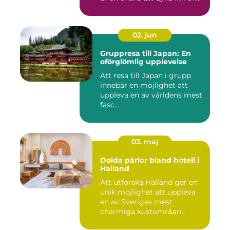
02. jun
Gruppresa till Japan: En
oförglömlig upplevelse
Att resa till Japan i grupp
innebär en möjlighet att
uppleva en av världens mest
fasc...
03. maj
Dolda pärlor bland hotell i
Halland
Att utforska Halland ger en
unik möjlighet att uppleva
en av Sveriges mest
charmiga kustomr&ari...