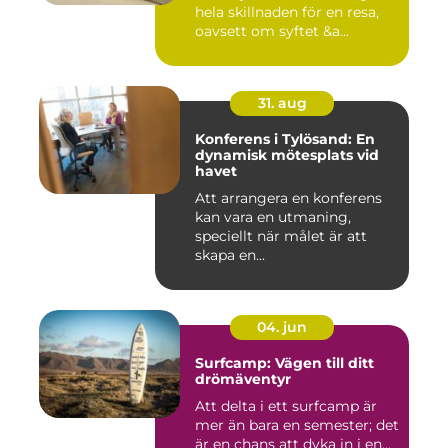
hela skillnaden för en resa,
oavsett om syftet &a...
31. aug
Konferens i Tylösand: En
dynamisk mötesplats vid
havet
Att arrangera en konferens
kan vara en utmaning,
speciellt när målet är att
skapa en...
04. jun
Surfcamp: Vägen till ditt
drömäventyr
Att delta i ett surfcamp är
mer än bara en semester; det
är en chans att dyka in i en...