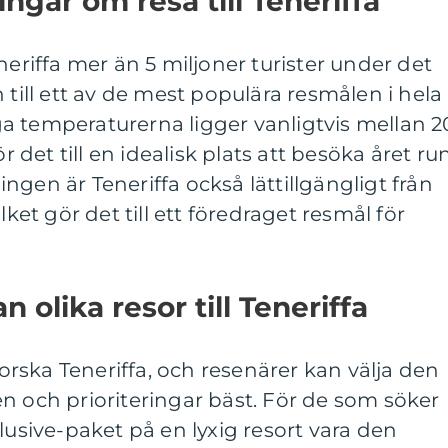
ngar om resa till Teneriffa
neriffa mer än 5 miljoner turister under det
 till ett av de mest populära resmålen i hela
a temperaturerna ligger vanligtvis mellan 2
r det till en idealisk plats att besöka året run
ngen är Teneriffa också lättillgängligt från
lket gör det till ett föredraget resmål för
 olika resor till Teneriffa
tforska Teneriffa, och resenärer kan välja den
n och prioriteringar bäst. För de som söker
lusive-paket på en lyxig resort vara den