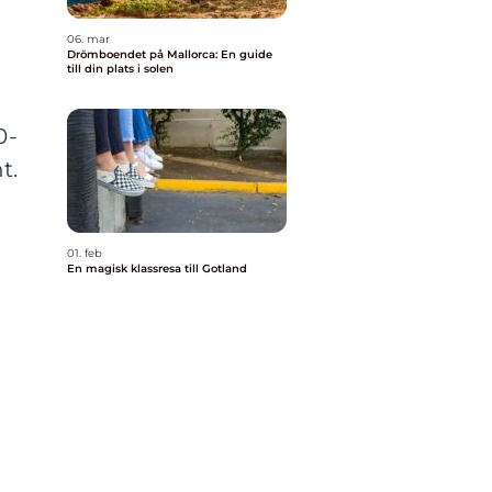
06. mar
Drömboendet på Mallorca: En guide
till din plats i solen
0-
t.
01. feb
En magisk klassresa till Gotland