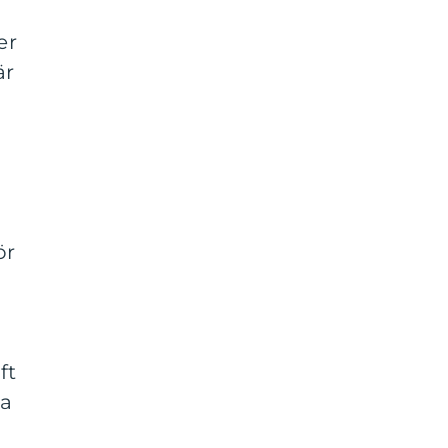
er
är
ör
ft
va