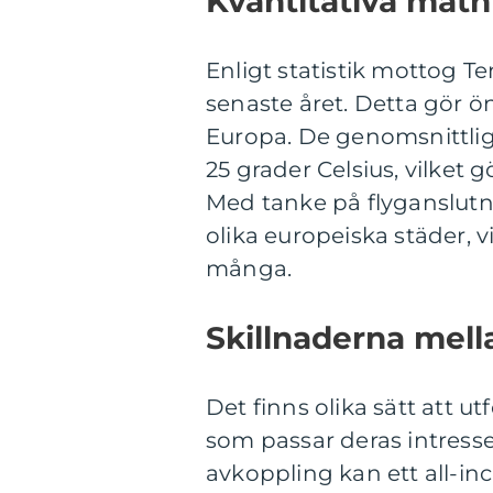
Kvantitativa mätni
Enligt statistik mottog Te
senaste året. Detta gör ön
Europa. De genomsnittlig
25 grader Celsius, vilket gö
Med tanke på flyganslutni
olika europeiska städer, vi
många.
Skillnaderna mellan
Det finns olika sätt att u
som passar deras intresse
avkoppling kan ett all-inc