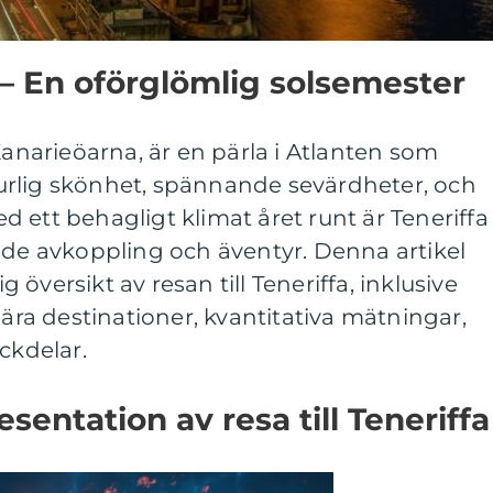
a – En oförglömlig solsemester
Kanarieöarna, är en pärla i Atlanten som
rlig skönhet, spännande sevärdheter, och
 ett behagligt klimat året runt är Teneriffa
åde avkoppling och äventyr. Denna artikel
översikt av resan till Teneriffa, inklusive
lära destinationer, kvantitativa mätningar,
ckdelar.
entation av resa till Teneriffa