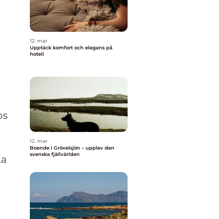
12. mar
Upptäck komfort och elegans på
hotell
d
os
12. mar
Boende i Grövelsjön – upplev den
svenska fjällvärlden
La