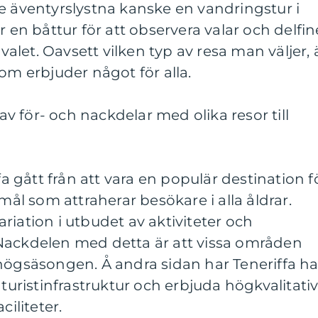
e äventyrslystna kanske en vandringstur i
r en båttur för att observera valar och delfin
 valet. Oavsett vilken typ av resa man väljer, 
om erbjuder något för alla.
 för- och nackdelar med olika resor till
fa gått från att vara en populär destination f
smål som attraherar besökare i alla åldrar.
 variation i utbudet av aktiviteter och
Nackdelen med detta är att vissa områden
högsäsongen. Å andra sidan har Teneriffa ha
 turistinfrastruktur och erbjuda högkvalitati
ciliteter.