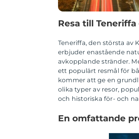
Resa till Teneriff
Teneriffa, den största av 
erbjuder enastående natu
avkopplande stränder. Med
ett populärt resmål för b
kommer att ge en grundlig 
olika typer av resor, popu
och historiska för- och na
En omfattande pres