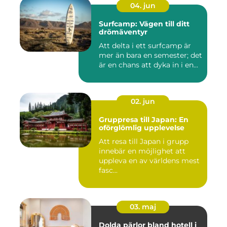
04. jun
Surfcamp: Vägen till ditt
drömäventyr
Att delta i ett surfcamp är
mer än bara en semester; det
är en chans att dyka in i en...
02. jun
Gruppresa till Japan: En
oförglömlig upplevelse
Att resa till Japan i grupp
innebär en möjlighet att
uppleva en av världens mest
fasc...
03. maj
Dolda pärlor bland hotell i