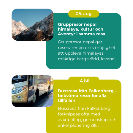
08. aug
Gruppresor nepal
himalaya, kultur och
Äventyr i samma resa
Gruppresor nepal ger
resenärer en unik möjlighet
att uppleva himalayas
mäktiga bergsvärld, levande
h...
12. jul
Bussresa från Falkenberg –
bekväma resor för alla
tillfällen
Bussresa från Falkenberg
förknippas ofta med
avkoppling, gemenskap och
enkel planering d&...