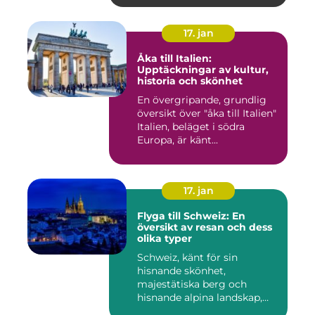
17. jan
Åka till Italien:
Upptäckningar av kultur,
historia och skönhet
En övergripande, grundlig
översikt över "åka till Italien"
Italien, beläget i södra
Europa, är känt...
17. jan
Flyga till Schweiz: En
översikt av resan och dess
olika typer
Schweiz, känt för sin
hisnande skönhet,
majestätiska berg och
hisnande alpina landskap,
lockar besök...