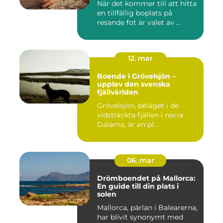
När det kommer till att hitta
en tillfällig boplats på
resande fot är valet av ...
12. mar
Boende i Grövelsjön –
upplev den svenska
fjällvärlden
Grövelsjön, beläget i de
vidsträckta fjällen i norra
Dalarna, är en pl...
06. mar
Drömboendet på Mallorca:
En guide till din plats i
solen
Mallorca, pärlan i Balearerna,
har blivit synonymt med