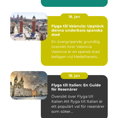
18. jan
Flyga till Valencia: Upptäck
denna underbara spanska
stad
En övergripande, grundlig
översikt över Valencia
Valencia är en spansk stad
belägen vid Medelhavets...
18. jan
Flyga till Italien: En Guide
för Resenärer
Översikt över Flyga till
Italien Att flyga till Italien är
ett populärt val för resenärer
som söker...