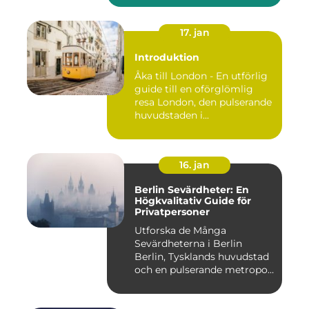
17. jan
Introduktion
Åka till London - En utförlig
guide till en oförglömlig
resa London, den pulserande
huvudstaden i...
16. jan
Berlin Sevärdheter: En
Högkvalitativ Guide för
Privatpersoner
Utforska de Många
Sevärdheterna i Berlin
Berlin, Tysklands huvudstad
och en pulserande metropol,
er...