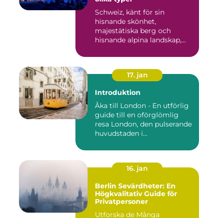
Schweiz, känt för sin
hisnande skönhet,
majestätiska berg och
hisnande alpina landskap,
lockar besök...
17. jan
Introduktion
Åka till London - En utförlig
guide till en oförglömlig
resa London, den pulserande
huvudstaden i...
16. jan
Berlin Sevärdheter: En
Högkvalitativ Guide för
Privatpersoner
Utforska de Många