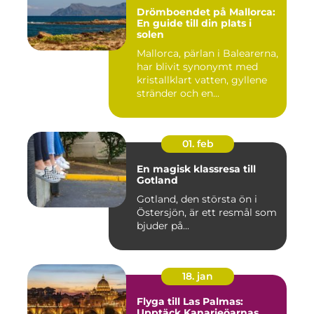
Drömboendet på Mallorca:
En guide till din plats i
solen
Mallorca, pärlan i Balearerna,
har blivit synonymt med
kristallklart vatten, gyllene
stränder och en...
01. feb
En magisk klassresa till
Gotland
Gotland, den största ön i
Östersjön, är ett resmål som
bjuder på...
18. jan
Flyga till Las Palmas:
Upptäck Kanarieöarnas