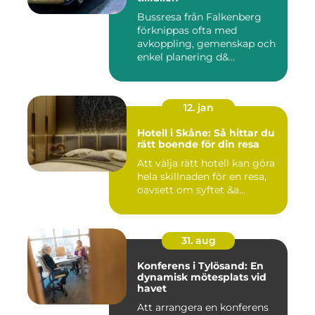
Bussresa från Falkenberg
förknippas ofta med
avkoppling, gemenskap och
enkel planering d&...
12. jan
Hotell i Skåne: Så hittar du
rätt boende för din resa
Att välja rätt hotell kan göra
hela skillnaden för en resa,
oavsett om syftet &a...
31. aug
Konferens i Tylösand: En
dynamisk mötesplats vid
havet
Att arrangera en konferens