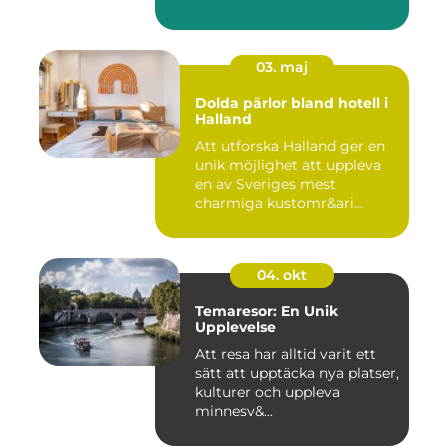
03. maj
Dolda pärlor bland hotell i
Halland
Att utforska Halland ger en
unik möjlighet att uppleva
en av Sveriges mest
charmiga kustomr&ari...
04. okt
Temaresor: En Unik
Upplevelse
Att resa har alltid varit ett
sätt att upptäcka nya platser,
kulturer och uppleva
minnesv&...