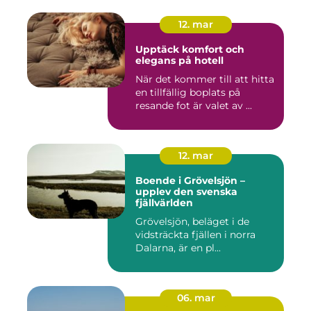
12. mar
Upptäck komfort och
elegans på hotell
När det kommer till att hitta
en tillfällig boplats på
resande fot är valet av ...
12. mar
Boende i Grövelsjön –
upplev den svenska
fjällvärlden
Grövelsjön, beläget i de
vidsträckta fjällen i norra
Dalarna, är en pl...
06. mar