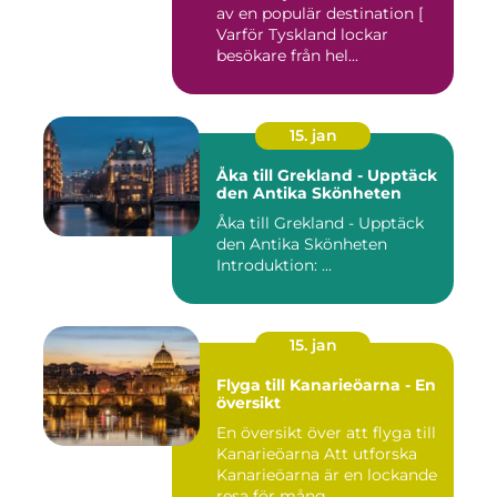
av en populär destination [
Varför Tyskland lockar
besökare från hel...
15. jan
Åka till Grekland - Upptäck
den Antika Skönheten
Åka till Grekland - Upptäck
den Antika Skönheten
Introduktion: ...
15. jan
Flyga till Kanarieöarna - En
översikt
En översikt över att flyga till
Kanarieöarna Att utforska
Kanarieöarna är en lockande
resa för mång...