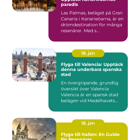
paradis
Las Palmas, beläget på Gran
Canaria i Kanarieöarna, är en
drömdestination för många
resenärer. Med s...
18. jan
Flyga till Valencia: Upptäck
denna underbara spanska
stad
En övergripande, grundlig
översikt över Valencia
Valencia är en spansk stad
belägen vid Medelhavets...
18. jan
Flyga till Italien: En Guide
för Resenärer