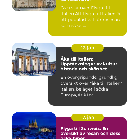
Översikt över Flyga till
Italien Att flyga till Italien är
ett populärt val för resenärer
som söker...
17. jan
Åka till Italien:
Upptäckningar av kultur,
historia och skönhet
En övergripande, grundlig
översikt över "åka till Italien"
Italien, beläget i södra
Europa, är känt...
17. jan
Flyga till Schweiz: En
översikt av resan och dess
olika typer