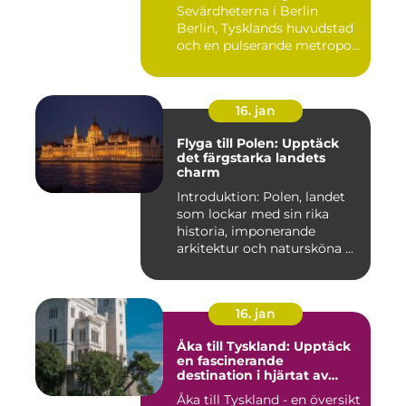
Sevärdheterna i Berlin
Berlin, Tysklands huvudstad
och en pulserande metropol,
er...
16. jan
Flyga till Polen: Upptäck
det färgstarka landets
charm
Introduktion: Polen, landet
som lockar med sin rika
historia, imponerande
arkitektur och natursköna ...
16. jan
Åka till Tyskland: Upptäck
en fascinerande
destination i hjärtat av
Europa
Åka till Tyskland - en översikt