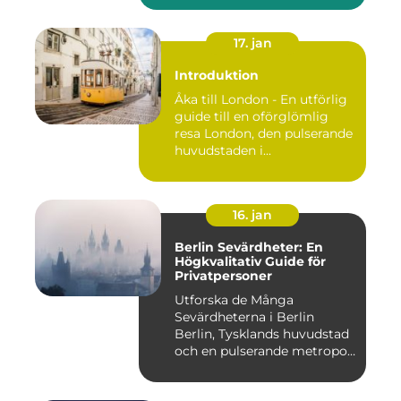
17. jan
Introduktion
Åka till London - En utförlig
guide till en oförglömlig
resa London, den pulserande
huvudstaden i...
16. jan
Berlin Sevärdheter: En
Högkvalitativ Guide för
Privatpersoner
Utforska de Många
Sevärdheterna i Berlin
Berlin, Tysklands huvudstad
och en pulserande metropol,
er...