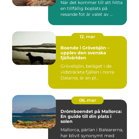
När det kommer till att hitta
en tillfällig boplats på
resande fot är valet av ...
12. mar
Boende i Grövelsjön –
upplev den svenska
fjällvärlden
Grövelsjön, beläget i de
vidsträckta fjällen i norra
Dalarna, är en pl...
06. mar
Drömboendet på Mallorca:
En guide till din plats i
solen
Mallorca, pärlan i Balearerna,
har blivit synonymt med