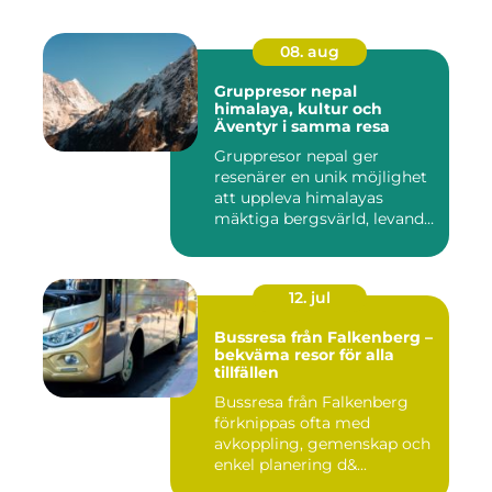
08. aug
Gruppresor nepal
himalaya, kultur och
Äventyr i samma resa
Gruppresor nepal ger
resenärer en unik möjlighet
att uppleva himalayas
mäktiga bergsvärld, levande
h...
12. jul
Bussresa från Falkenberg –
bekväma resor för alla
tillfällen
Bussresa från Falkenberg
förknippas ofta med
avkoppling, gemenskap och
enkel planering d&...