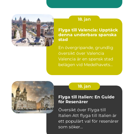
18. jan
Flyga till Valencia: Upptäck
denna underbara spanska
stad
En övergripande, grundlig
översikt över Valencia
Valencia är en spansk stad
belägen vid Medelhavets...
18. jan
Flyga till Italien: En Guide
för Resenärer
Översikt över Flyga till
Italien Att flyga till Italien är
ett populärt val för resenärer
som söker...