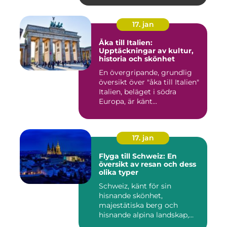
17. jan
Åka till Italien:
Upptäckningar av kultur,
historia och skönhet
En övergripande, grundlig
översikt över "åka till Italien"
Italien, beläget i södra
Europa, är känt...
17. jan
Flyga till Schweiz: En
översikt av resan och dess
olika typer
Schweiz, känt för sin
hisnande skönhet,
majestätiska berg och
hisnande alpina landskap,
lockar besök...