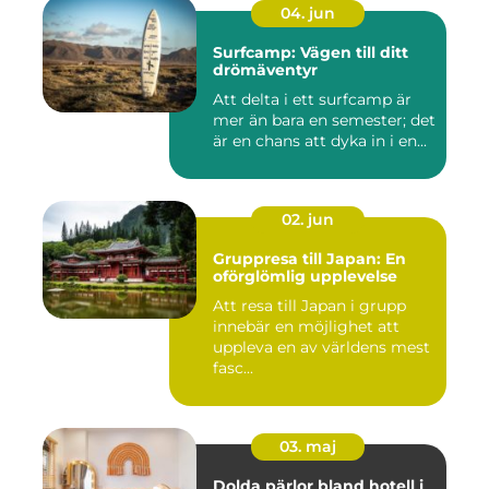
04. jun
Surfcamp: Vägen till ditt
drömäventyr
Att delta i ett surfcamp är
mer än bara en semester; det
är en chans att dyka in i en...
02. jun
Gruppresa till Japan: En
oförglömlig upplevelse
Att resa till Japan i grupp
innebär en möjlighet att
uppleva en av världens mest
fasc...
03. maj
Dolda pärlor bland hotell i