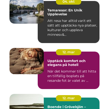
04. okt
Temaresor: En Unik
Upplevelse
Att resa har alltid varit ett
sätt att upptäcka nya platser,
kulturer och uppleva
minnesv&...
12. mar
Upptäck komfort och
elegans på hotell
När det kommer till att hitta
en tillfällig boplats på
resande fot är valet av ...
12. mar
Boende i Grövelsjön –