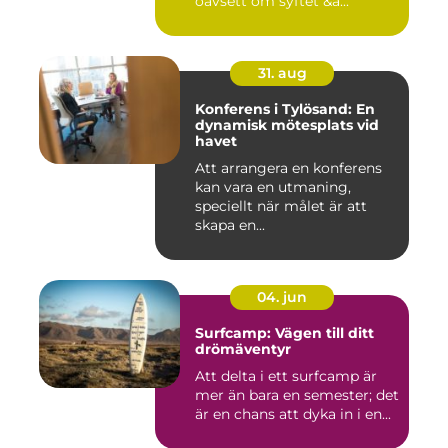
oavsett om syftet &a...
31. aug
Konferens i Tylösand: En
dynamisk mötesplats vid
havet
Att arrangera en konferens
kan vara en utmaning,
speciellt när målet är att
skapa en...
04. jun
Surfcamp: Vägen till ditt
drömäventyr
Att delta i ett surfcamp är
mer än bara en semester; det
är en chans att dyka in i en...