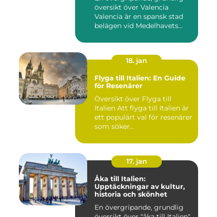
översikt över Valencia
Valencia är en spansk stad
belägen vid Medelhavets...
18. jan
Flyga till Italien: En Guide
för Resenärer
Översikt över Flyga till
Italien Att flyga till Italien är
ett populärt val för resenärer
som söker...
17. jan
Åka till Italien:
Upptäckningar av kultur,
historia och skönhet
En övergripande, grundlig
översikt över "åka till Italien"