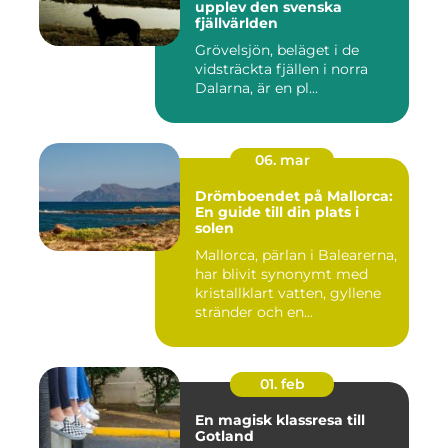
upplev den svenska
fjällvärlden
Grövelsjön, beläget i de
vidsträckta fjällen i norra
Dalarna, är en pl...
06. mar
Drömboendet på Mallorca:
En guide till din plats i
solen
Mallorca, pärlan i Balearerna,
har blivit synonymt med
kristallklart vatten, gyllene
stränder och en...
01. feb
En magisk klassresa till
Gotland