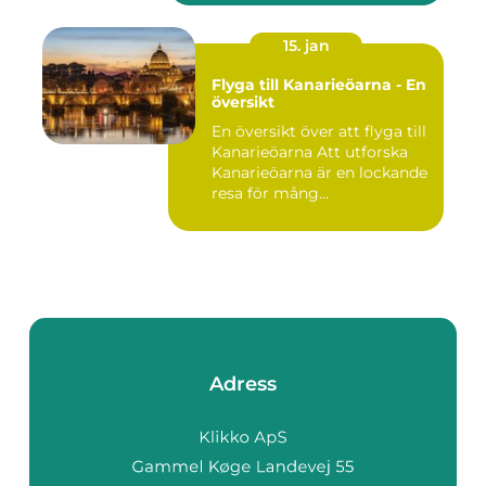
15. jan
Flyga till Kanarieöarna - En
översikt
En översikt över att flyga till
Kanarieöarna Att utforska
Kanarieöarna är en lockande
resa för mång...
Adress