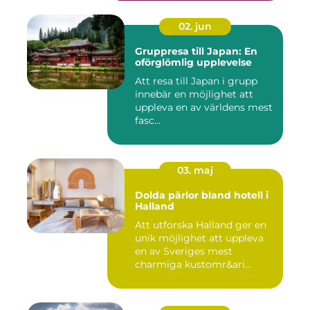
02. jun
Gruppresa till Japan: En
oförglömlig upplevelse
Att resa till Japan i grupp
innebär en möjlighet att
uppleva en av världens mest
fasc...
03. maj
Dolda pärlor bland hotell i
Halland
Att utforska Halland ger en
unik möjlighet att uppleva
en av Sveriges mest
charmiga kustomr&ari...