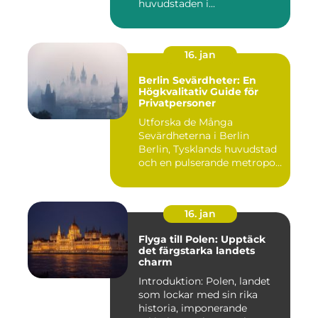
huvudstaden i...
16. jan
Berlin Sevärdheter: En
Högkvalitativ Guide för
Privatpersoner
Utforska de Många
Sevärdheterna i Berlin
Berlin, Tysklands huvudstad
och en pulserande metropol,
er...
16. jan
Flyga till Polen: Upptäck
det färgstarka landets
charm
Introduktion: Polen, landet
som lockar med sin rika
historia, imponerande