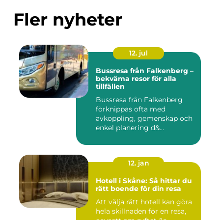
Fler nyheter
12. jul
Bussresa från Falkenberg –
bekväma resor för alla
tillfällen
Bussresa från Falkenberg
förknippas ofta med
avkoppling, gemenskap och
enkel planering d&...
12. jan
Hotell i Skåne: Så hittar du
rätt boende för din resa
Att välja rätt hotell kan göra
hela skillnaden för en resa,