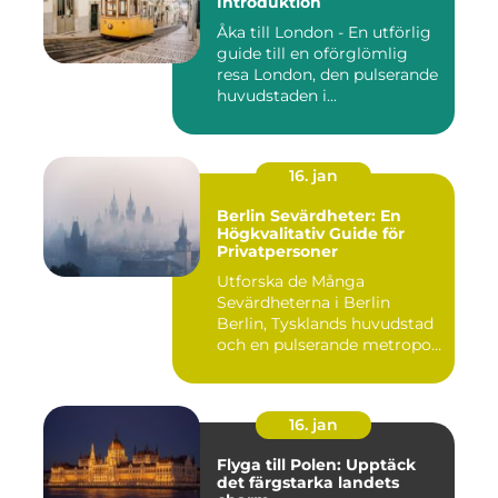
Introduktion
Åka till London - En utförlig
guide till en oförglömlig
resa London, den pulserande
huvudstaden i...
16. jan
Berlin Sevärdheter: En
Högkvalitativ Guide för
Privatpersoner
Utforska de Många
Sevärdheterna i Berlin
Berlin, Tysklands huvudstad
och en pulserande metropol,
er...
16. jan
Flyga till Polen: Upptäck
det färgstarka landets