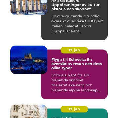
Åka till Italien:
Upptäckningar av kultur,
historia och skönhet
En övergripande, grundlig
översikt över "åka till Italien"
Italien, beläget i södra
Europa, är känt...
17. jan
Flyga till Schweiz: En
översikt av resan och dess
olika typer
Schweiz, känt för sin
hisnande skönhet,
majestätiska berg och
hisnande alpina landskap,
lockar besök...
17. jan