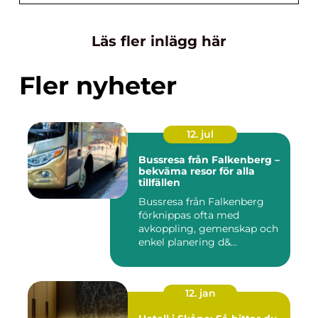
Läs fler inlägg här
Fler nyheter
12. jul
Bussresa från Falkenberg –
bekväma resor för alla
tillfällen
Bussresa från Falkenberg
förknippas ofta med
avkoppling, gemenskap och
enkel planering d&...
12. jan