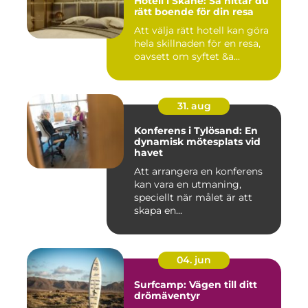
Hotell i Skåne: Så hittar du
rätt boende för din resa
Att välja rätt hotell kan göra
hela skillnaden för en resa,
oavsett om syftet &a...
31. aug
Konferens i Tylösand: En
dynamisk mötesplats vid
havet
Att arrangera en konferens
kan vara en utmaning,
speciellt när målet är att
skapa en...
04. jun
Surfcamp: Vägen till ditt
drömäventyr