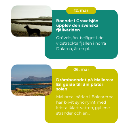
12. mar
Boende i Grövelsjön –
upplev den svenska
fjällvärlden
Grövelsjön, beläget i de
vidsträckta fjällen i norra
Dalarna, är en pl...
06. mar
Drömboendet på Mallorca:
En guide till din plats i
solen
Mallorca, pärlan i Balearerna,
har blivit synonymt med
kristallklart vatten, gyllene
stränder och en...