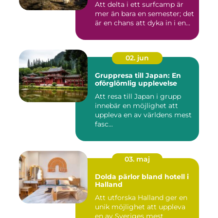
Att delta i ett surfcamp är
mer än bara en semester; det
är en chans att dyka in i en...
02. jun
Gruppresa till Japan: En
oförglömlig upplevelse
Att resa till Japan i grupp
innebär en möjlighet att
uppleva en av världens mest
fasc...
03. maj
Dolda pärlor bland hotell i
Halland
Att utforska Halland ger en
unik möjlighet att uppleva
en av Sveriges mest