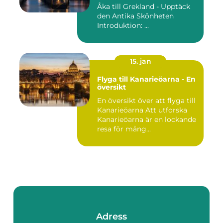
Åka till Grekland - Upptäck
den Antika Skönheten
Introduktion: ...
15. jan
Flyga till Kanarieöarna - En
översikt
En översikt över att flyga till
Kanarieöarna Att utforska
Kanarieöarna är en lockande
resa för mång...
Adress