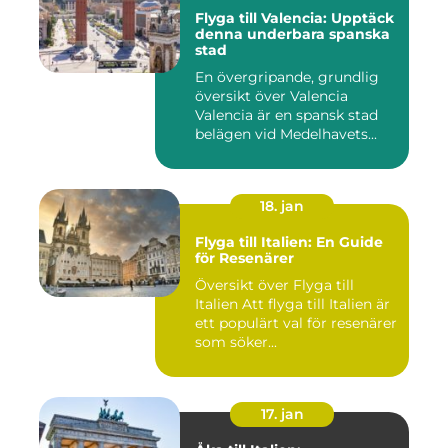
Flyga till Valencia: Upptäck
denna underbara spanska
stad
En övergripande, grundlig
översikt över Valencia
Valencia är en spansk stad
belägen vid Medelhavets...
18. jan
Flyga till Italien: En Guide
för Resenärer
Översikt över Flyga till
Italien Att flyga till Italien är
ett populärt val för resenärer
som söker...
17. jan