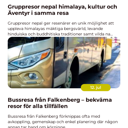
Gruppresor nepal himalaya, kultur och
Äventyr i samma resa
Gruppresor nepal ger resenärer en unik möjlighet att
uppleva himalayas mäktiga bergsvärld, levande
hinduiska och buddhitiska traditioner samt vilda na...
12. jul
Bussresa från Falkenberg – bekväma
resor för alla tillfällen
Bussresa från Falkenberg förknippas ofta med
avkoppling, gemenskap och enkel planering där någon
annan tar hand om körninge...