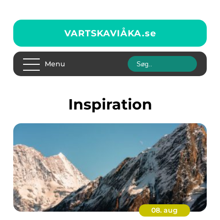
VARTSKAVIÅKA.
se
Menu
inspiration
08. aug