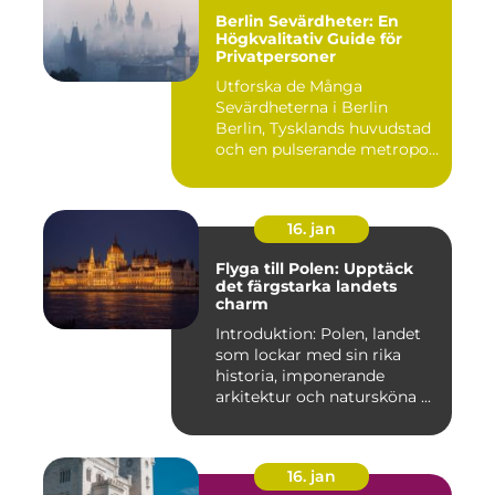
Berlin Sevärdheter: En
Högkvalitativ Guide för
Privatpersoner
Utforska de Många
Sevärdheterna i Berlin
Berlin, Tysklands huvudstad
och en pulserande metropol,
er...
16. jan
Flyga till Polen: Upptäck
det färgstarka landets
charm
Introduktion: Polen, landet
som lockar med sin rika
historia, imponerande
arkitektur och natursköna ...
16. jan