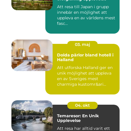
Att resa till Japan i grupp
innebär en möjlighet att
uppleva en av världens mest
fasc...
03. maj
Dolda pärlor bland hotell i
Halland
Att utforska Halland ger en
unik möjlighet att uppleva
en av Sveriges mest
charmiga kustomr&ari...
04. okt
Temaresor: En Unik
Upplevelse
Att resa har alltid varit ett