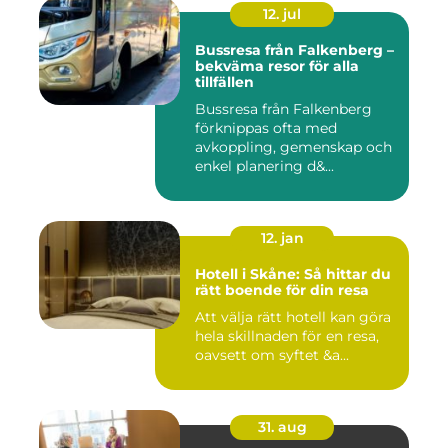
12. jul
Bussresa från Falkenberg –
bekväma resor för alla
tillfällen
Bussresa från Falkenberg
förknippas ofta med
avkoppling, gemenskap och
enkel planering d&...
12. jan
Hotell i Skåne: Så hittar du
rätt boende för din resa
Att välja rätt hotell kan göra
hela skillnaden för en resa,
oavsett om syftet &a...
31. aug