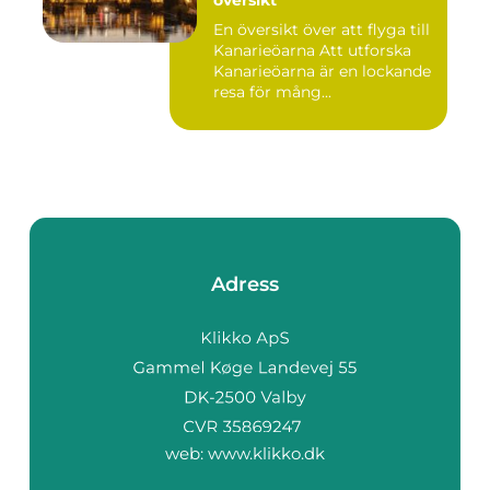
översikt
En översikt över att flyga till
Kanarieöarna Att utforska
Kanarieöarna är en lockande
resa för mång...
Adress
web:
www.klikko.dk