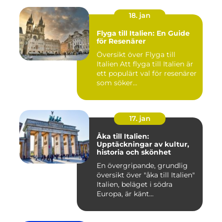
18. jan
Flyga till Italien: En Guide
för Resenärer
Översikt över Flyga till
Italien Att flyga till Italien är
ett populärt val för resenärer
som söker...
17. jan
Åka till Italien:
Upptäckningar av kultur,
historia och skönhet
En övergripande, grundlig
översikt över "åka till Italien"
Italien, beläget i södra
Europa, är känt...