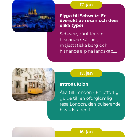
17. jan
Flyga till Schweiz: En
översikt av resan och dess
olika typer
Schweiz, känt för sin
hisnande skönhet,
majestätiska berg och
hisnande alpina landskap,
lockar besök...
17. jan
Introduktion
Åka till London - En utförlig
guide till en oförglömlig
resa London, den pulserande
huvudstaden i...
16. jan