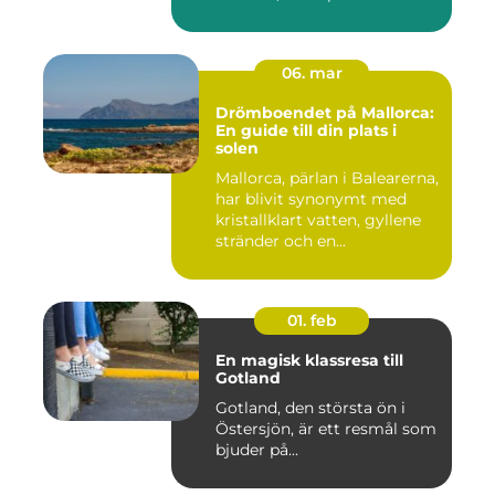
06. mar
Drömboendet på Mallorca:
En guide till din plats i
solen
Mallorca, pärlan i Balearerna,
har blivit synonymt med
kristallklart vatten, gyllene
stränder och en...
01. feb
En magisk klassresa till
Gotland
Gotland, den största ön i
Östersjön, är ett resmål som
bjuder på...