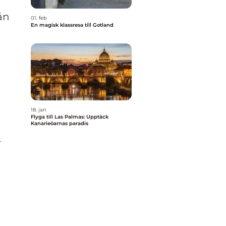
ån
01. feb
En magisk klassresa till Gotland
a
18. jan
Flyga till Las Palmas: Upptäck
Kanarieöarnas paradis
-