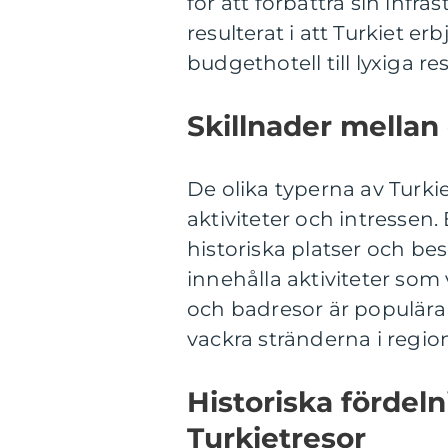
för att förbättra sin infra
resulterat i att Turkiet e
budgethotell till lyxiga res
Skillnader mellan 
De olika typerna av Turkie
aktiviteter och intressen.
historiska platser och b
innehålla aktiviteter som 
och badresor är populära
vackra stränderna i regio
Historiska fördel
Turkietresor