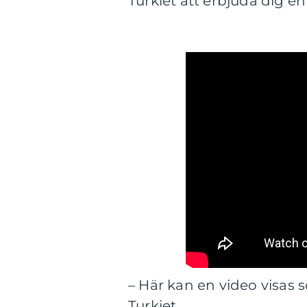
Turkiet att erbjuda dig e
– Här kan en video visas 
Turkiet.