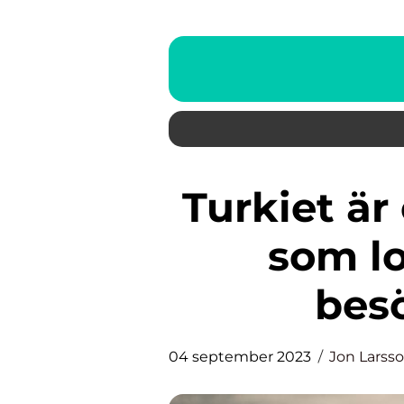
Turkiet är ett populärt resmål
som lo
besö
04 september 2023
Jon Larss