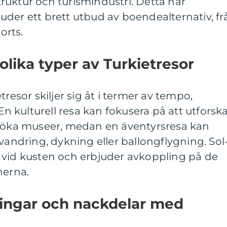
struktur och turismindustri. Detta har
rbjuder ett brett utbud av boendealternativ, fr
orts.
olika typer av Turkietresor
tresor skiljer sig åt i termer av tempo,
 En kulturell resa kan fokusera på att utforsk
esöka museer, medan en äventyrsresa kan
vandring, dykning eller ballongflygning. Sol
 vid kusten och erbjuder avkoppling på de
nerna.
ningar och nackdelar med