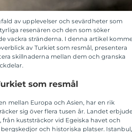
fald av upplevelser och sevärdheter som
tyrliga resenären och den som söker
e vackra stränderna. I denna artikel komm
 överblick av Turkiet som resmål, presentera
kutera skillnaderna mellan dem och granska
ckdelar.
Turkiet som resmål
sen mellan Europa och Asien, har en rik
räcker sig över flera tusen år. Landet erbjud
 från kuststräckor vid Egeiska havet och
bergskedjor och historiska platser. Istanbul