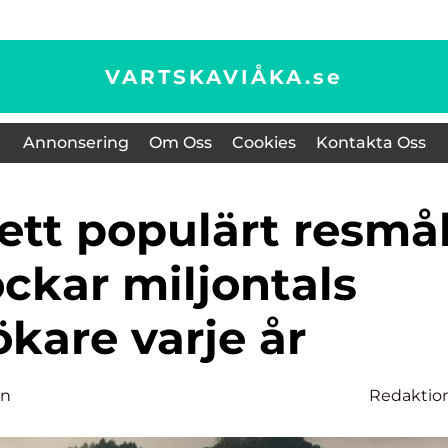
VARTSKAVIÅKA.
se
Annonsering
Om Oss
Cookies
Kontakta Oss
ckar miljontals
kare varje år
on
Redaktio