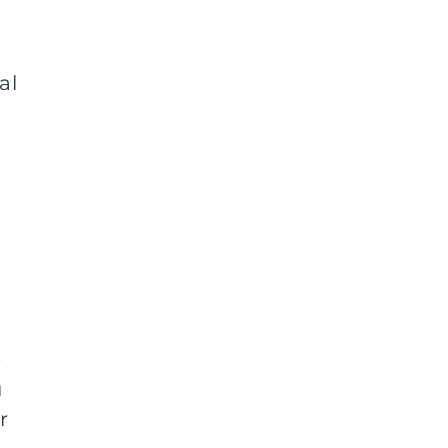
al
e
u
r