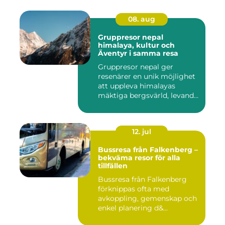
08. aug
Gruppresor nepal
himalaya, kultur och
Äventyr i samma resa
Gruppresor nepal ger
resenärer en unik möjlighet
att uppleva himalayas
mäktiga bergsvärld, levande
h...
12. jul
Bussresa från Falkenberg –
bekväma resor för alla
tillfällen
Bussresa från Falkenberg
förknippas ofta med
avkoppling, gemenskap och
enkel planering d&...