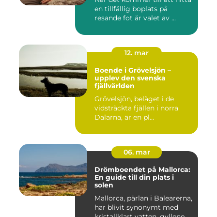
en tillfällig boplats på
resande fot är valet av ...
12. mar
Boende i Grövelsjön –
upplev den svenska
fjällvärlden
Grövelsjön, beläget i de
vidsträckta fjällen i norra
Dalarna, är en pl...
06. mar
Drömboendet på Mallorca:
En guide till din plats i
solen
Mallorca, pärlan i Balearerna,
har blivit synonymt med
kristallklart vatten, gyllene