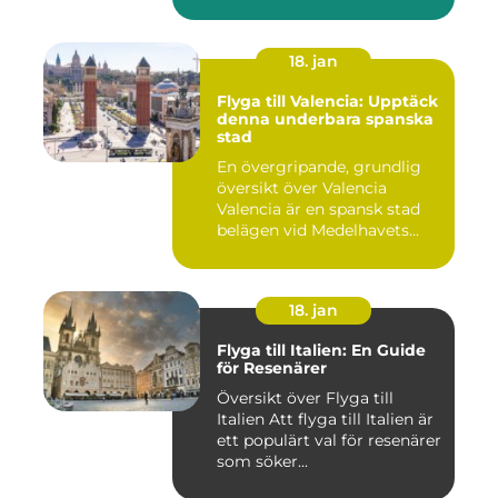
18. jan
Flyga till Valencia: Upptäck
denna underbara spanska
stad
En övergripande, grundlig
översikt över Valencia
Valencia är en spansk stad
belägen vid Medelhavets...
18. jan
Flyga till Italien: En Guide
för Resenärer
Översikt över Flyga till
Italien Att flyga till Italien är
ett populärt val för resenärer
som söker...