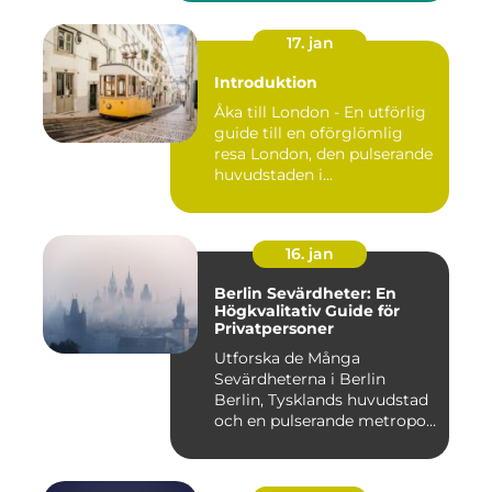
17. jan
Introduktion
Åka till London - En utförlig
guide till en oförglömlig
resa London, den pulserande
huvudstaden i...
16. jan
Berlin Sevärdheter: En
Högkvalitativ Guide för
Privatpersoner
Utforska de Många
Sevärdheterna i Berlin
Berlin, Tysklands huvudstad
och en pulserande metropol,
er...