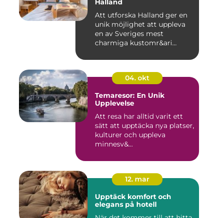
Halland
Att utforska Halland ger en
unik möjlighet att uppleva
en av Sveriges mest
charmiga kustomr&ari...
04. okt
Temaresor: En Unik
Upplevelse
Att resa har alltid varit ett
sätt att upptäcka nya platser,
kulturer och uppleva
minnesv&...
12. mar
Upptäck komfort och
elegans på hotell
När det kommer till att hitta