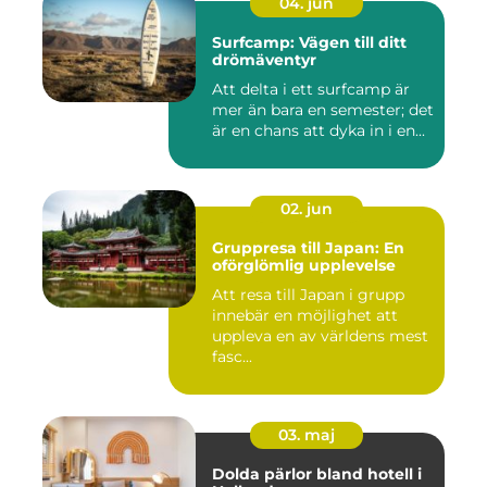
04. jun
Surfcamp: Vägen till ditt
drömäventyr
Att delta i ett surfcamp är
mer än bara en semester; det
är en chans att dyka in i en...
02. jun
Gruppresa till Japan: En
oförglömlig upplevelse
Att resa till Japan i grupp
innebär en möjlighet att
uppleva en av världens mest
fasc...
03. maj
Dolda pärlor bland hotell i