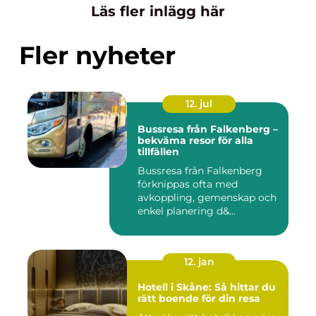
Läs fler inlägg här
Fler nyheter
12. jul
Bussresa från Falkenberg –
bekväma resor för alla
tillfällen
Bussresa från Falkenberg
förknippas ofta med
avkoppling, gemenskap och
enkel planering d&...
12. jan
Hotell i Skåne: Så hittar du
rätt boende för din resa