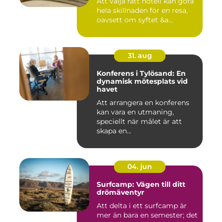
Att välja rätt hotell kan göra
hela skillnaden för en resa,
oavsett om syftet &a...
31. aug
Konferens i Tylösand: En
dynamisk mötesplats vid
havet
Att arrangera en konferens
kan vara en utmaning,
speciellt när målet är att
skapa en...
04. jun
Surfcamp: Vägen till ditt
drömäventyr
Att delta i ett surfcamp är
mer än bara en semester; det