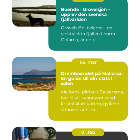
Boende i Grövelsjön –
upplev den svenska
fjällvärlden
Grövelsjön, beläget i de
vidsträckta fjällen i norra
Dalarna, är en pl...
06. mar
Drömboendet på Mallorca:
En guide till din plats i
solen
Mallorca, pärlan i Balearerna,
har blivit synonymt med
kristallklart vatten, gyllene
stränder och en...
01. feb