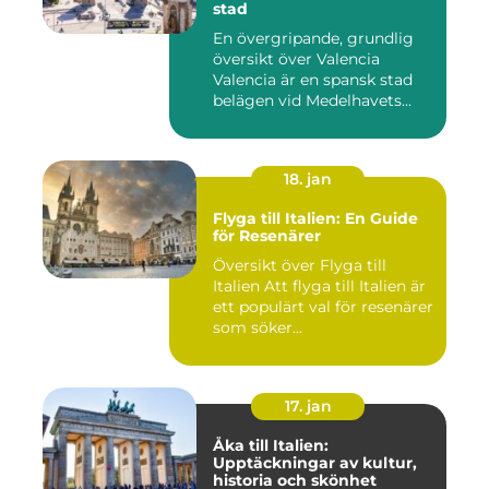
stad
En övergripande, grundlig
översikt över Valencia
Valencia är en spansk stad
belägen vid Medelhavets...
18. jan
Flyga till Italien: En Guide
för Resenärer
Översikt över Flyga till
Italien Att flyga till Italien är
ett populärt val för resenärer
som söker...
17. jan
Åka till Italien:
Upptäckningar av kultur,
historia och skönhet