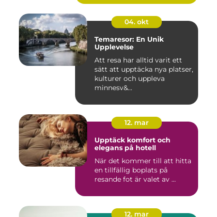
04. okt
Temaresor: En Unik
Upplevelse
Att resa har alltid varit ett
sätt att upptäcka nya platser,
kulturer och uppleva
minnesv&...
12. mar
Upptäck komfort och
elegans på hotell
När det kommer till att hitta
en tillfällig boplats på
resande fot är valet av ...
12. mar