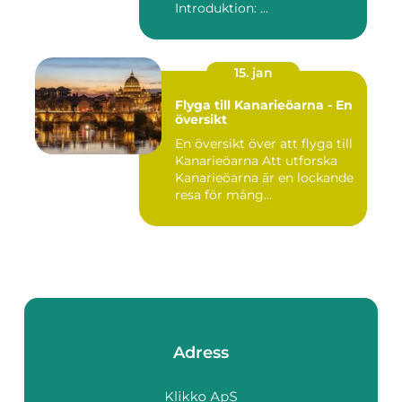
Introduktion: ...
15. jan
Flyga till Kanarieöarna - En
översikt
En översikt över att flyga till
Kanarieöarna Att utforska
Kanarieöarna är en lockande
resa för mång...
Adress