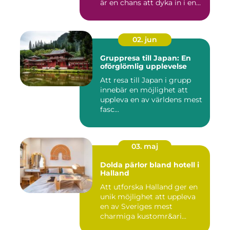
är en chans att dyka in i en...
02. jun
Gruppresa till Japan: En
oförglömlig upplevelse
Att resa till Japan i grupp
innebär en möjlighet att
uppleva en av världens mest
fasc...
03. maj
Dolda pärlor bland hotell i
Halland
Att utforska Halland ger en
unik möjlighet att uppleva
en av Sveriges mest
charmiga kustomr&ari...