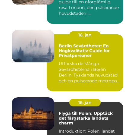
guide till en oförglömlig
resa London, den pulserande
huvudstaden i...
16. jan
Berlin Sevärdheter: En
Högkvalitativ Guide för
Privatpersoner
Utforska de Många
Sevärdheterna i Berlin
Berlin, Tysklands huvudstad
och en pulserande metropol,
er...
16. jan
Flyga till Polen: Upptäck
det färgstarka landets
charm
Introduktion: Polen, landet